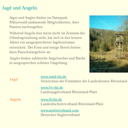
Jagd und Angeln
Jäger und Angler finden im Naturpark
Pfälzerwald umfassende Möglichkeiten, ihrer
Passion nachzugehen.
Während Angeln hier meist nicht im Zentrum der
Urlaubsgestaltung steht, hat sich in den letzten
Jahren ein ausgesprochener Jagdtourismus
entwickelt.
Der Forst und einige Hotels bieten
dazu Pauschalangebote an.
Angler finden zahlreiche Angelweiher und Bäche
in ausgesprochen schöner Umgebung.
www.wald-rlp.de
Jagd
Verzeichnis der Forstämter der Landesforsten Rheinland-
www.ljv-rlp.de
Landesjagdverband Rheinland-Pfalz
Angeln
www.lfvrlp.de
Landesfischereiverband Rheinland-Pfalz
www.anglerverband.com
Deutscher Anglerverband