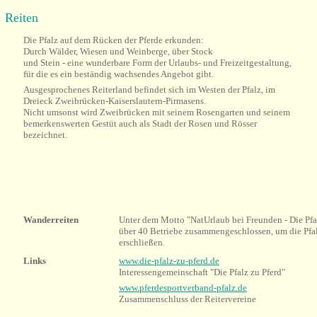
Reiten
Die Pfalz auf dem Rücken der Pferde erkunden
:
Durch
Wälder, Wiesen und Weinberge, über Stock
und Stein - eine wunderbare Form der Urlaubs- und Freizeitgestaltung,
für die es ein beständig wachsendes Angebot gibt.
Ausgesprochenes Reiterland befindet sich im Westen der Pfalz, im
Dreieck Zweibrücken-Kaiserslautern-Pirmasens.
Nicht umsonst wird Zweibrücken mit seinem Rosengarten und seinem
bemerkenswerten Gestüt auch als Stadt der Rosen und Rösser
bezeichnet.
Wanderreiten
Unter dem Motto "NatUrlaub bei Freunden - Die Pfal
über 40 Betriebe zusammengeschlossen, um die Pfal
erschließen.
Links
www.die-pfalz-zu-pferd.de
Interessengemeinschaft "Die Pfalz zu Pferd"
www.pferdesportverband-pfalz.de
Zusammenschluss der Reitervereine