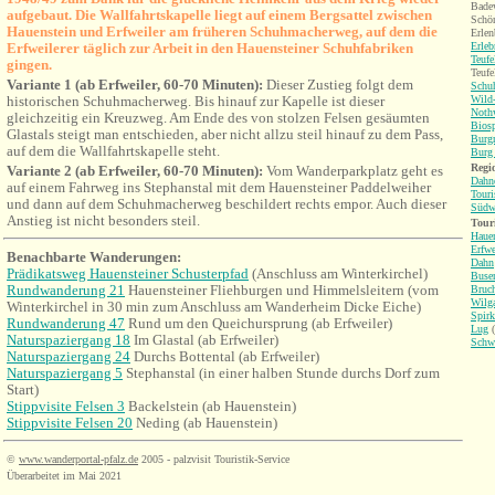
Badew
aufgebaut. Die Wallfahrtskapelle liegt auf einem Bergsattel zwischen
Schön
Hauenstein und Erfweiler am früheren Schuhmacherweg, auf dem die
Erlen
Erfweilerer täglich zur Arbeit in den Hauensteiner Schuhfabriken
Erleb
Teufe
gingen.
Teufe
Variante 1 (ab Erfweiler, 60-70 Minuten):
Dieser Zustieg
folgt dem
Schu
historischen
Schuhmacherweg. Bis hinauf zur Kapelle ist dieser
Wild-
Nothw
gleichzeitig ein Kreuzweg.
Am Ende des von stolzen Felsen gesäumten
Bios
Glastals steigt man entschieden, aber nicht allzu steil hinauf zu dem Pass,
Burgr
auf dem die Wallfahrtskapelle steht.
Burg 
Regio
Variante 2 (ab Erfweiler, 60-70 Minuten):
Vom Wanderparkplatz geht es
Dahne
auf einem Fahrweg ins Stephanstal mit dem Hauensteiner Paddelweiher
Touri
und dann auf dem Schuhmacherweg beschildert rechts empor. Auch dieser
Südw
Anstieg ist nicht besonders steil.
Tour
Hauen
Erfwe
Benachbarte Wanderungen
:
Dahn
Prädikatsweg Hauensteiner Schusterpfad
(Anschluss am Winterkirchel)
Buse
Rundwanderung 21
Hauensteiner Fliehburgen und Himmelsleitern (vom
Bruch
Wilga
Winterkirchel
in 30 min zum Anschluss am Wanderheim Dicke Eiche)
Spirk
Rundwanderung 47
Rund um den Queichursprung (ab Erfweiler)
Lug
(
Naturspaziergang 18
Im Glastal
(
ab Erfweiler)
Schw
Naturspaziergang 24
Durchs Bottental (
ab Erfweiler)
Naturspaziergang 5
Stephanstal (in einer halben Stunde durchs Dorf zum
Start)
Stippvisite Felsen 3
Backelstein (ab Hauenstein)
Stippvisite Felsen 20
Neding (ab Hauenstein)
©
www.wanderportal-pfalz.de
2005 - palzvisit Touristik-Service
Überarbeitet im Mai 2021