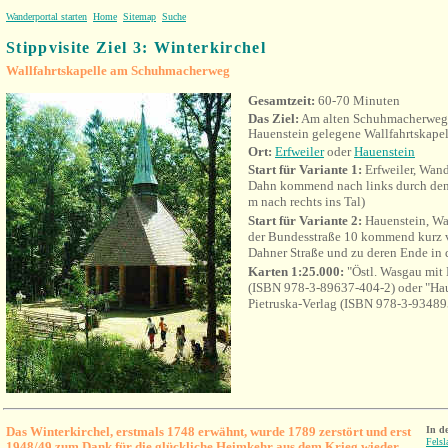
Wanderportal starten
Home
Sitemap
Suche
Stippvisite Ziel 3: Winterkirchel
Wallfahrtskapelle am Schuhmacherweg
Gesamtzeit:
60-70 Minuten
Das Ziel:
Am alten Schuhmacherweg 
Hauenstein gelegene Wallfahrtskape
Ort:
Erfweiler
oder
Hauenstein
Start für Variante 1:
Erfweiler, Wan
Dahn kommend nach links durch den
m nach rechts ins Tal)
Start für Variante 2:
Hauenstein, Wa
der Bundesstraße 10 kommend kurz vo
Dahner Straße und zu deren Ende in 
Karten 1:25.000:
"Östl. Wasgau mit
(ISBN 978-3-89637-404-2) oder "Hau
Pietruska-Verlag (ISBN 978-3-93489
Das Winterkirchel, erstmals 1748 erwähnt, wurde 1789 zerstört und erst
In d
Fels
1948/49 zum Dank für die glückliche Heimkehr aus dem Krieg wieder