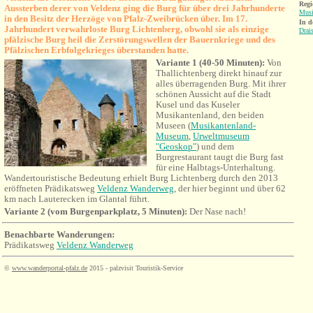
Regi
Aussterben derer von Veldenz ging die Burg für über drei Jahrhunderte
Musi
in den Besitz der Herzöge von Pfalz-Zweibrücken über. Im 17.
I
n d
Jahrhundert verwahrloste Burg Lichtenberg, obwohl sie als einzige
Drai
pfälzische Burg heil die Zerstörungswellen der Bauernkriege und des
Pfälzischen Erbfolgekrieges überstanden hatte.
Variante 1 (40-50 Minuten):
Von
Thallichtenberg direkt hinauf zur
alles
überragenden Burg. Mit ihrer
schönen Aussicht auf die Stadt
Kusel und das Kuseler
Musikantenland, den beiden
Museen (
Musikantenland-
Museum
,
Urweltmuseum
"Geoskop"
) und dem
Burgrestaurant taugt die Burg fast
für eine Halbtags-Unterhaltung.
Wandertouristische
Bedeutung erhielt Burg Lichtenberg durch den 2013
eröffneten Prädikatsweg
Veldenz Wanderweg
, der hier beginnt und über 62
km nach Lauterecken im Glantal führt.
Variante 2 (vom Burgenparkplatz, 5 Minuten):
Der Nase nach!
Benachbarte Wanderungen:
Prädikatsweg
Veldenz Wanderweg
©
www.wanderportal-pfalz.de
2015 - palzvisit Touristik-Service