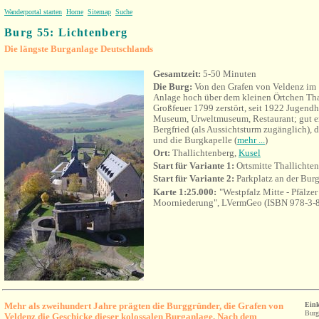
Wanderportal starten
Home
Sitemap
Suche
Burg 55:
Lichtenberg
Die
längste Burganlage Deutschlands
Gesamtzeit:
5-50 Minuten
Die Burg:
Von den Grafen von Veldenz im 1
Anlage
h
och über dem kleinen Örtchen Tha
Großfeuer 1799 zerstört, seit 1922 Jugend
Museum, Urweltmuseum, Restaurant; gut er
Bergfried (als Aussichtsturm zugänglich), 
und die Burgkapelle (
mehr ...
)
Ort:
Thallichtenberg,
Kusel
Start für Variante 1
:
Ortsmitte Thallichte
Start für Variante 2
:
Parkplatz an der Bur
Karte 1:25.000:
"Westpfalz Mitte - Pfälze
Moorniederung", LVermGeo (ISBN 978-3-
Mehr als zweihundert Jahre prägten die Burggründer, die Grafen von
Eink
Burg
Veldenz die Geschicke dieser kolossalen Burganlage. Nach dem