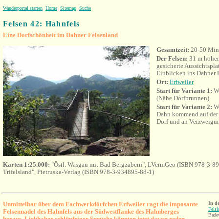
Wanderportal starten
Home
Sitemap
Suche
Felsen 42: Hahnfels
Eine Dorfschönheit im Dahner Felsenland
Gesamtzeit:
20-50 Min
Der Felsen:
31 m hoher
gesicherte Aussichtspla
Einblicken ins Dahner 
Ort:
Erfweiler
Start für Variante 1:
Wi
(Nähe Dorfbrunnen)
Start für Variante 2:
Wa
Dahn kommend auf der D
Dorf und an Verzweigung
Karten 1:25.000:
"Östl. Wasgau mit Bad Bergzabern", LVermGeo (ISBN 978-3-89
Trifelsland", Pietruska-Verlag (ISBN 978-3-934895-88-1)
Unmittelbar über dem Fachwerkdörfchen Erfweiler ragt die imposante
In d
Felsl
Felsennadel des Hahnfels aus der Südwestflanke des Hahnberges
Badew
heraus. Liebhaber schlüpfriger Sprüche könnten jetzt davon reden,