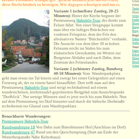
Schön
diese Dorfschönheit zu besteigen. Wir dagegen schweigen und tun es.
Erlen
Teufe
Variante 1 (schnellster Zustieg, 20-25
Hinte
Minuten):
Hinter der Kirche beginnt der
Wild-
Premiumweg
Hahnfels-Tour
, der direkt zum
Erzbe
Bios
Felsen führt. Von einer Sitzgruppe kommt
Burgr
man über ein luftiges Brückchen zur
Burg 
vorderen Felsspitze, dem der Fels den
Regio
alternativen Namen "Brückenfels" verdankt.
Dahne
Südw
Die Aussicht von dem über 30 m hohen
Tour
Felsturm reicht im Süden bis zum
Dahn
elsässischen Grenzkamm, im Westen zur
Erfwe
Burgruine Altdahn und nach Dahn, dem
Hinte
Zentrum des Felsenlandes.
Bruch
Schi
Variante 2 (schönster Zustieg, Rundweg
40-50 Minuten):
Vom Wanderparkplatz
geht man etwas ins Tal hinein und zweigt bei erster Gelegenheit auf einen
Forstweg ab, der zu einem Sattel hinaufführt. Dort trifft man auf den
Premiumweg
Hahnfels-Tour
und steigt rechtshaltend auf einem
wunderschönen, kiefernnadel-gepolsterten Bergpfad zum Aussichtspunkt
"Dorfblick". Nur wenige Minuten sind es jetzt noch bis zum Hahnfels. Nun
auf dem Premiumweg ins Dorf hinunter und durch die hübsche Dorfstraße
rechtsherum ins Glastal zum Wanderparklatz.
Benachbarte Wanderungen
:
Premiumweg Hahnfels-Tour
Rundwanderung 18
Von Dahn zum Bärenbrunner Hof
(
Anschluss im Dorf)
Rundwanderung 47
Rund um den Queichursprung (Start am Ende der
Winterbergstraße Nähe Kelterhaus)