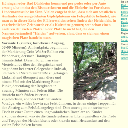
In d
Höningen oder Bad Dürkheim kommend per pedes oder per Auto
Bad 
ersteigt, hat meist den Bismarckturm und die Einkehr im Forsthaus
Riese
Lindemannsruhe im Sinn. Vielen entgeht dabei, dass sich am westlichen
Deuts
Frein
Ausläufer des ausgedehnten Gipfelplateaus ein Felsgebilde befindet, wie
Burg 
man es in dieser Ecke des Pfälzerwaldes selten findet: der Heidenfels. In
Harde
vorchristlicher Zeit wurde er als Kultstätte genutzt; wer schon einen
Klost
anderen der vielen Plätze in der Pfalz besucht hat, die den
Bisma
Namensbestandteil "Heiden" aufweisen, ahnt, dass es sich um einen
Regio
Bad D
magischen Platz handeln muss.
Leini
Variante 1 (kurzer, fast ebener Zugang,
Touri
50-60 Minuten):
Am Parkplatz beginnt mit
Bad D
der Markierung Grün-Weißer Balken ein
Hönin
Weise
Wanderweg, der nach Höningen
Boben
hinunterführt. Diesem folgt man eine
Viertelstunde über den Bergrücken und
biegt dann bei erster Gelegenh
eit links ab,
um nach 50 Metern zur Straße zu gelangen.
Linkshaltend überquert man diese und
nimmt Pfad mit der Markierung Roter
Punkt, der entlang der Bergkante in
zwanzig Minuten zum Felsen führt.
Die
Aussicht nach Süden ist etwas
zugewachsen, aber der Platz hat andere
Vorzüge: ein wildes Gewirr aus Felstrümmern, in denen einige Treppen für
den Abstieg zum Felsfuß angelegt sind. Dort unten gibt ein steinerner
Tisch in einer Grotte einen ungewöhnlichen Rastplatz ab. Kinder
erkunden derweil - so sie die Gnade gelassener Eltern genießen - die Pfade
und Treppen des Heidenfelsens oder kraxeln nach Herzenslust auf den
vielen Felsblöcken herum.