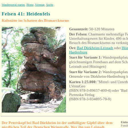
Wanderportal starten
Home
Sitemap
Suche
Felsen 41:
Heidenfels
Kultstätte im Schatten des Bismarckturms
Gesamtzeit:
50-120 Minuten
Der Felsen:
Charmante mehrstufíge F
Unterhaltungswert für Kinder, 496 m 
Besuch des Bismarckturms zu verknü
Ort:
Bad Dürkheim-Leistadt
oder
Hön
Hardenburg
Start für Variante 1:
Wanderparkplat
gleichnamigen Forsthaus auf dem Sche
Leistadt und Höningen)
Start für Variante 2:
Wanderparkplatz
Ortsende von Dürkheim-Hardenburg im
Karten 1:25.000:
"Mittel- und Unter
LVermGeo
(ISBN 978-3-89637-400-4) oder "Ba
Pietruska-Verlag
(ISBN 978-3-934895-79-9)
Der Peterskopf bei Bad Dürkheim ist der auffälligste Gipfel über dem
Einke
Forst
nördlichen Teil der Deutschen Weinstraße. Wer ihn von Leistadt,