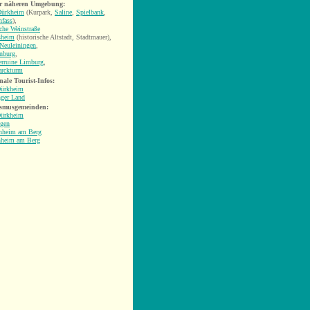
er näheren Umgebung:
Dürkheim
(Kurpark,
Saline
,
Spielbank
,
nfass
),
che Weinstraße
sheim
(historische Altstadt, Stadtmauer),
Neuleiningen
,
nburg
,
erruine Limburg
,
rckturm
nale Tourist-Infos:
ürkheim
nger Land
smusgemeinden:
ürkheim
gen
nheim am Berg
heim am Berg