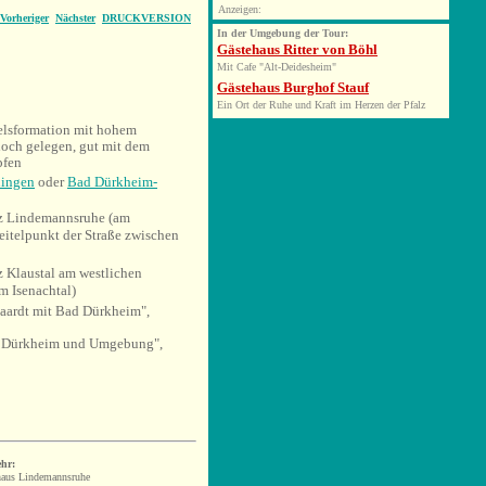
Anzeigen:
Vorheriger
Nächster
DRUCKVERSION
In der Umgebung der Tour:
Gästehaus Ritter von Böhl
Mit Cafe "Alt-Deidesheim"
Gästehaus Burghof Stauf
Ein Ort der Ruhe und Kraft im Herzen der Pfalz
elsformation mit hohem
hoch gelegen, gut mit dem
pfen
ingen
oder
Bad Dürkheim-
z Lindemannsruhe (am
itelpunkt der Straße zwischen
 Klaustal am westlichen
 Isenachtal)
haardt mit Bad Dürkheim",
d Dürkheim und Umgebung",
hr:
haus Lindemannsruhe