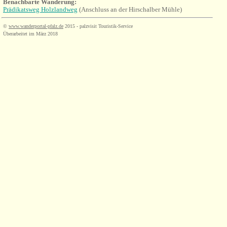
Benachbarte Wanderung:
Prädikatsweg Holzlandweg
(Anschluss an der Hirschalber Mühle)
©
www.wanderportal-pfalz.de
2015 - palzvisit Touristik-Service
Überarbeitet im März 2018