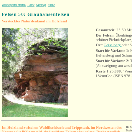
Wanderportal starten
Home
Sitemap
Suche
Felsen 50
:
Grauhansenfelsen
Verstecktes Naturdenkmal im Holzland
Gesamtzeit:
25-50 Mi
Der Felsen:
Überhänge
schöner Picknickplatz,
Ort:
Geiselberg
oder 
Start für Variante 1:
H
Heltersberg und Schma
Start für Variante 2:
T
(Abzweigung am westl
Karte 1:25.000:
"V
om
LVermGeo (
ISBN 978-
Im Holzland zwischen Waldfischbach und Trippstadt, im Nordwesten des
In d
Bade
Naturparks Pfälzerwald, sind größere Felsen eher selten. Recht stattlich