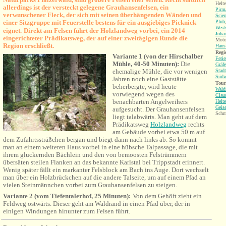
Helte
allerdings ist der versteckt gelegene Grauhansenfelsen,
ein
Pirm
verwunschener Fleck, der sich mit seinen überhängenden Wänden und
Scie
einer Sitzgruppe mit Feuerstelle bestens für ein ausgiebiges Picknick
Plub
West
eignet.
Direkt am Felsen führt der
Holzlandweg vorbei, ein 2014
Joha
eingerichteter Prädikatsweg, der auf einer zweitägigen Runde die
Motor
Region erschließt.
Haus 
Regi
Variante 1 (von der Hirschalber
Feri
Mühle, 40-50 Minuten):
Die
Gräfe
ehemalige Mühle, die vor wenigen
Stad
Südw
Jahren noch eine Gaststätte
Tour
beherbergte, wird heute
Wald
vorwiegend wegen des
Clau
benachbarten Angelweihers
Helte
Geise
aufgesucht. Der Grauhansenfelsen
Schm
liegt talabwärts. Man geht auf dem
Prädikatsweg
Holzlandweg
rechts
am Gebäude vorbei etwa 50 m auf
dem Zufahrtssträßchen bergan und biegt dann nach links ab. So kommt
man an einem weiteren Haus vorbei in eine hübsche Talpassage, die mit
ihrem gluckernden Bächlein und den von bemoosten Felstrümmern
übersäten steilen Flanken an das bekannte Karlstal bei Trippstadt erinnert.
Wenig später fällt ein markanter Felsblock am Bach ins Auge. Dort wechselt
man über ein Holzbrückchen auf die andere Talseite, um auf einem Pfad an
vielen Steinmännchen vorbei zum Grauhansenfelsen zu steigen.
Variante 2 (vom Tiefentalerhof, 25 Minuten):
Von dem Gehöft zieht ein
Feldweg ostwärts. Dieser geht am Waldrand in einen Pfad über, der in
einigen Windungen hinunter zum Felsen führt.