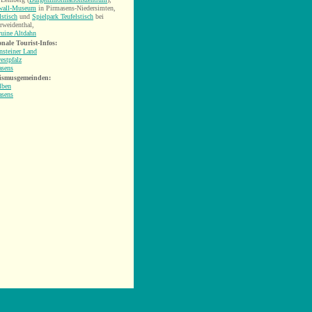
wall-Museum
in Pirmasens-Niedersimten,
lstisch
und
Spielpark Teufelstisch
bei
rweidenthal,
uine Altdahn
nale Tourist-Infos:
nsteiner Land
estpfalz
asens
ismusgemeinden:
lben
asens