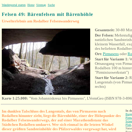
Wanderportal starten
Home
Sitemap
Suche
Felsen 49:
Bärenfelsen mit Bärenhöhle
Urwelterlebnis am Rodalber Felsenwanderweg
Gesamtzeit:
30-80 Min
Der Felsen:
Mehrstufige
natürlichen Sandsteinhö
kleinem Wasserfall, exq
des beliebten Rodalbe
Ort:
Pirmasens
oder
Ro
Start für Variante 1:
W
Ortsausgang von Pirma
Rodalben 100 m hinter
"Pirminiuswerkstatt")
Start für Variante 2:
R
Langentals (von Pirma
rechts)
Karte 1:25.000:
"Vom Johanniskreuz bis Pirmasens", LVermGeo (ISBN 978-3-89
Im dunklen Talschluss des Langentals, das von Pirmasens nach
In d
Burgr
Rodalben hinunter zieht, liegt die Bärenhöhle, einer der Höhepunkte des
Pirm
Rodalber Felsenwanderwegs, der auf einer Marathondistanz das
Scien
Städtchen Rodalben umkurvt. Wer sich einmal in die letzten Winkel
Plub
dieser größten Sandsteinhöhle des Pfälzerwaldes vorgewagt hat, wird
Natu
Burg