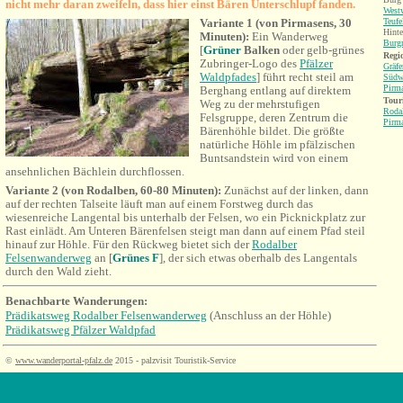
nicht mehr daran zweifeln, dass hier einst Bären Unterschlupf fanden.
West
Variante 1 (von Pirmasens, 30
Teufe
Hinte
Minuten):
Ein Wanderweg
Burgr
[
Grüner
Balken
oder gelb-grünes
Regio
Zubringer-Logo des
Pfälzer
Gräfe
Waldpfades
] führt recht steil am
Südw
Pirm
Berghang entlang auf direktem
Tour
Weg zu der mehrstufigen
Roda
Felsgruppe, deren Zentrum die
Pirm
Bärenhöhle bildet. Die größte
natürliche Höhle im pfälzischen
Buntsandstein wird von einem
ansehnlichen Bächlein durchflossen.
Variante 2 (von Rodalben, 60-80 Minuten):
Zunächst auf der linken, dann
auf der rechten Talseite läuft man auf einem Forstweg durch das
wiesenreiche Langental bis unterhalb der Felsen, wo ein Picknickplatz zur
Rast einlädt. Am Unteren Bärenfelsen steigt man dann auf einem Pfad steil
hinauf zur Höhle. Für den Rückweg bietet sich der
Rodalber
Felsenwanderweg
an [
Grünes F
], der sich etwas oberhalb des Langentals
durch den Wald zieht.
Benachbarte Wanderungen
:
Prädikatsweg Rodalber Felsenwanderweg
(Anschluss an der Höhle)
Prädikatsweg Pfälzer Waldpfad
©
www.wanderportal-pfalz.de
2015 - palzvisit Touristik-Service