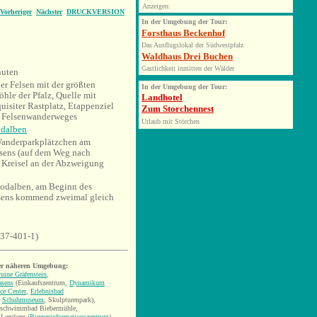
Anzeigen:
Vorheriger
Nächster
DRUCKVERSION
In
der Umgebung der Tour:
Forsthaus Beckenhof
Das Ausflugslokal der Südwestpfalz
Waldhaus Drei Buchen
Gastlichkeit inmitten der Wälder
uten
r Felsen mit der größten
In der Umgebung der Tour:
hle der Pfalz, Quelle mit
Landhotel
uisiter Rastplatz, Etappenziel
Zum Storchennest
r Felsenwanderweges
Urlaub mit Störchen
dalben
anderparkplätzchen am
sens (auf dem Weg nach
 Kreisel an der Abzweigung
odalben, am Beginn des
sens kommend zweimal gleich
637-401-1)
er näheren Umgebung:
uine Gräfenstein
,
asens
(Einkaufszentrum,
Dynamikum
ce Center
,
Erlebnisbad
,
Schuhmuseum
, Skulpturenpark),
rschwimmbad Biebermühle,
 Lemberg (
Burgeninformationszentrum
)
,