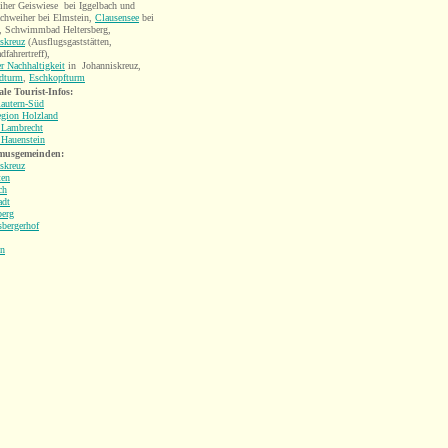
her Geiswiese bei Iggelbach und
chweiher bei Elmstein,
Clausensee
bei
, Schwimmbad Heltersberg,
skreuz
(Ausflugsgaststätten,
fahrertreff),
r Nachhaltigkeit
in Johanniskreuz,
ldturm
,
Eschkopfturm
le Tourist-Infos:
lautern-Süd
egion Holzland
 Lambrecht
 Hauenstein
musgemeinden:
skreuz
ten
ch
adt
berg
bergerhof
in