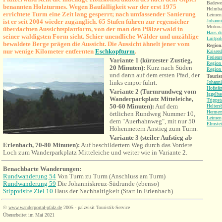
Badewei
benannten Holzturmes. Wegen Baufälligkeit war der erst 1975
Helmba
errichtete Turm eine Zeit lang gesperrt; nach umfassender Sanierung
Leimen
ist er seit 2004 wieder zugänglich. 65 Stufen führen zur regensicher
Johanni
Motorrad
überdachten Aussichtsplattform, von der man den Pfälzerwald in
Haus de
seiner waldigsten Form sieht. Schier unendliche Wälder und unzählige
Luitpo
bewaldete Berge prägen die Aussicht. Die Aussicht ähnelt jener vom
Regiona
nur wenige Kilometer entfernten
Eschkopfturm
.
Kaisers
Ferienr
Variante 1 (kürzester Zustieg,
Region
20 Minuten):
Kurz nach Süden
Region
und dann auf dem ersten Pfad, der
Touris
links empor führt.
Johanni
Hofstät
Variante 2 (Turmrundweg vom
Iggelba
Wanderparkplatz Mitteleiche,
Trippst
50-60 Minuten):
Auf dem
Helters
Hermers
örtlichen Rundweg Nummer 10,
Leimen
dem "Auerhahnweg", mit nur 50
Elmste
Höhenmetern Anstieg zum Turm.
Variante 3 (steiler Aufstieg ab
Erlenbach, 70-80 Minuten):
Auf beschildertem Weg durch das Vordere
Loch zum Wanderparkplatz Mitteleiche und weiter wie in Variante 2.
Benachbarte Wanderungen:
Rundwanderung 54
Von Turm zu Turm (Anschluss am Turm)
Rundwanderung 59
Die
Johanniskreuz
-Südrunde (ebenso)
Stippvisite Ziel 10
Haus der
Nachhaltigkeit (Start in Erlenbach)
©
www.wanderportal-pfalz.de
2005 - palzvisit Touristik-Service
Überarbeitet im Mai 2021