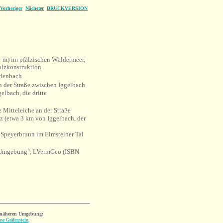
Vorheriger
Nächster
DRUCKVERSION
 m) im pfälzischen Wäldermeer,
olzkonstruktion
rlenbach
 der Straße zwischen Iggelbach
lbach, die dritte
Mitteleiche an der Straße
z (etwa 3 km von Iggelbach, der
 Speyerbrunn im Elmsteiner Tal
d Umgebung
"
, LVermGeo (
ISBN
 näheren Umgebung:
ne Gräfenstein
,