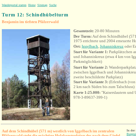
Wanderportal starten
Home
Sitemap
Suche
Turm 12: Schindhübelturm
Benjamin im tiefsten Pfälzerwald
Gesamtzeit:
20-80 Minuten
Der Turm:
Auf dem Schindhübel (571
1975 errichtete und 2004 erneuerte H
Ort:
Iggelbach
,
Johanniskreuz
oder E
Start für Variante 1:
Parkplätzchen an
und Johanniskreuz (etwa 4 km von Igge
Parkmöglichkeit)
Start für Variante 2:
Wanderparkplatz 
zwischen Iggelbach und Johanniskreu
zweite beschilderte Parkplatz)
Start für Variante 3:
(Erlenbach (von
2 km nach Süden bis zum Talschluss)
Karte 1:25.000:
"Kaiserslautern un
978-3-89637-399-1)
Auf dem Schindhübel (571 m) westlich von Iggelbach im zentralen
In der
Burgrui
Pfälzerwald steht die mächtige Holzkonstruktion des nach dem Gipfel