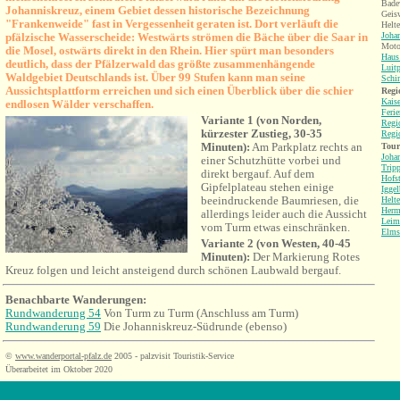
Bade
Johanniskreuz, einem Gebiet dessen historische Bezeichnung
Geis
"Frankenweide" fast in Vergessenheit geraten ist. Dort verläuft die
Helte
pfälzische Wasserscheide: Westwärts strömen die Bäche über die Saar in
Joha
Motor
die Mosel, ostwärts direkt in den Rhein.
Hier spürt man besonders
Haus 
deutlich, dass der Pfälzerwald das größte zusammenhängende
Luit
Waldgebiet Deutschlands ist. Über 99 Stufen kann man seine
Schi
Aussichtsplattform erreichen und sich einen Überblick über die schier
Regi
Kaise
endlosen Wälder verschaffen.
Feri
V
ariante 1 (von Norden,
Regi
kürzester Zustieg, 30-35
Regi
Minuten):
Am Parkplatz rechts an
Tour
Joha
einer Schutzhütte vorbei und
Tripp
direkt bergauf. Auf dem
Hofst
Gipfelplateau stehen einige
Igge
beeindruckende Baumriesen, die
Helte
Herm
allerdings leider auch die Aussicht
Leim
vom Turm etwas einschränken.
Elms
Variante 2 (von Westen, 40-45
Minuten):
Der Markierung Rotes
Kreuz folgen und leicht ansteigend durch schönen Laubwald bergauf.
Benachbarte Wanderungen:
Rundwanderung 54
Von Turm zu Turm (Anschluss am Turm)
Rundwanderung 59
Die Johanniskreuz-Südrunde (ebenso)
©
www.wanderportal-pfalz.de
2005 - palzvisit Touristik-Service
Überarbeitet im Oktober 2020