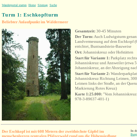
Wanderportal starten
Home
Sitemap
Suche
Turm 1: Eschkopfturm
Beliebter Anlaufpunkt im Wäldermeer
Gesamtzeit:
30-45 Minuten
Der Turm:
Auch Ludwigsturm genan
Landvermessung auf dem Eschkopf (6
errichtet, Buntsandstein-Bauweise
Ort:
Johanniskreuz oder Hofstätten
Start für Variante 1:
Parkplatz rechts
Johanniskreuz und Annweiler (etwa 5
Johanniskreuz, an der Abzeigung nac
Start für Variante 2:
Wanderparkplat
Johanniskreuz Richtung Leimen, 300
Leimen links der Straße, an der Que
Markierung Rotes Kreuz)
Karte 1:25.000:
"Vom Johanniskreuz 
978-3-89637-401-1)
Der Eschkopf ist mit 608 Metern der zweithöchste Gipfel im
In d
Burgr
menschenleeren zentralen Pfälzerwald rund um die Höhensiedlung