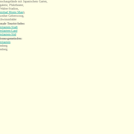
enschaugelände mit Japanischem Garten,
galerie, Pfalztheater,
-Walter-Stadion,
bnisbad Monte Mare
),
weiher Gelterswoog,
schwimmbäder
onale Tourist-Infos:
rslautern-Stadt
rslautern-Land
rslautern-Süd
ismusgemeinden:
rslautern
enberg
enberg