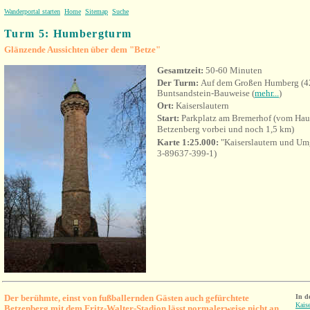
Wanderportal starten
Home
Sitemap
Suche
Turm 5: Humbergturm
Glänzende Aussichten über dem "Betze"
Gesamtzeit:
50-60 Minuten
Der Turm:
Auf dem Großen Humberg (42
Buntsandstein-Bauweise (
mehr...
)
Ort:
Kaiserslautern
Start:
Parkplatz am Bremerhof (vom Hau
Betzenberg vorbei und noch 1,5 km)
Karte 1:25.000:
"Kaiserslautern und U
3-89637-399-1)
Der berühmte, einst von fußballernden Gästen auch gefürchtete
In d
Kaise
Betzenberg mit dem Fritz-Walter-Stadion lässt normalerweise nicht an