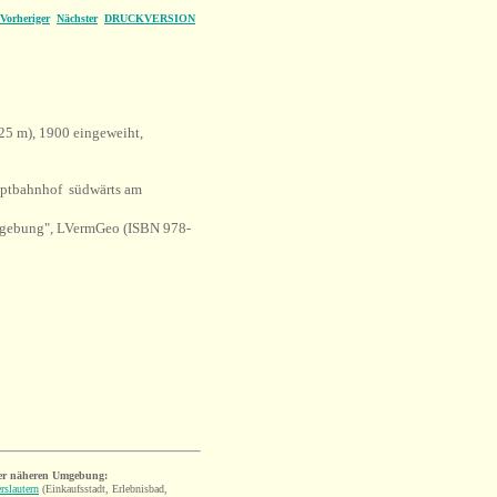
Vorheriger
Nächster
DRUCKVERSION
5 m), 1900 eingeweiht,
ptbahnhof südwärts am
mgebung
"
, LVermGeo (
ISBN 978-
er näheren Umgebung:
rslautern
(Einkaufsstadt, Erlebnisbad,