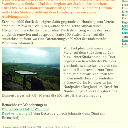
Gart
Wanderungen denken. Und doch beginnt am Stadion der durchaus
Pfalz
attraktive Kaiserslauterer Stadtwald; genau zwei Kilometer Luftlinie
Fritz
südlich des Stadions steht mit dem Humbergturm ein echter
Erle
Bade
Anziehungspunkt.
Frei
Er wurde 1900 durch den eigens dafür gegründeten Humbergturm-Verein
Regi
errichtet. Im Zweiten Weltkrieg wurde der hölzerne Aufbau durch
Kaise
Kaise
Fliegerbeschuss erheblich beschädigt. Nach dem Krieg wurde der Turm
Kaise
erheblich renoviert und ausgebaut. Satte 165 Stufen führen auf die
Tour
Aussichtsplattform, wo eine Orientierungstafel über das umfassende
Kaise
Panorama informiert.
Dans
Stelz
Vom Parkplatz geht man einige
Meter auf dem Sträßchen zurück
bis zu einer Straßenbiegung. Dort
beginnt ein beschilderter Pfad, der
gleichmäßig ansteigend durch sehr
schönen Buchenwald zum Turm
führt. Von hier aus sieht man weit
in den nördlichen und zentralen
Pfälzerwald, im Nordwesten ins
Nordpfälzer Bergland um Kusel. Im
Nordosten grüßt der Bergstock des
Donnersberges, mit 687 Metern die höchste pfälzische Erhebung.
Benachbarte Wanderungen:
Prädikatsweg Pfälzer Waldpfad
Rundwanderung 53
Vom
Betzenberg
nach Johanniskreuz (Start am
Bremerhof)
©
www.wanderportal-pfalz.de
2005 - palzvisit Touristik-Service