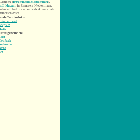
 Lemberg (
Burgeninformationszentrum
)
,
wall-Museum
in Pirmasens-Niedersimten,
rschwimmbad Biebermühle direkt unterhalb
teinenschlosses
nale Tourist-Infos:
nsteiner Land
estpfalz
asens
ismusgemeinden:
lben
ischbach
ischweiler
asens
sen