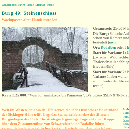
Wanderportal starten
Home
Sitemap
Suche
Burg 49: Steinenschloss
Wachtposten alter Handelsstraßen
Gesamtzeit:
25-50 Mi
Die Burg:
Salische Anl
schon von Römern und
besiedelt (
mehr...
)
Ort:
Rodalben
oder
Th
Start für Variante 1:
U
(zwischen Waldfischba
Thaleischweiler abbie
Biebermühle)
Start für Variante 2:
P
Variante 1, aber weite
sofort hinter der Abzw
rechts)
Karte 1:25.000:
"V
om Johanniskreuz bis Pirmasens"
, LVermGeo (
ISBN 978-3-89
Weit im Westen, dort wo der Pfälzerwald auf das fruchtbare Bauernland
I
n d
Burgr
der Sickinger Höhe trifft, liegt das Steinenschloss, eine der ältesten
Pirm
Burganlagen der Pfalz. Die strategisch günstige Lage auf einer Kuppe
Scien
über dem Zusammenfluss von Schwarzbach und Rodalbe führte
Plub
Heim
vermutlich schon in keltischer Zeit zur Besiedelung. Auch die Römer