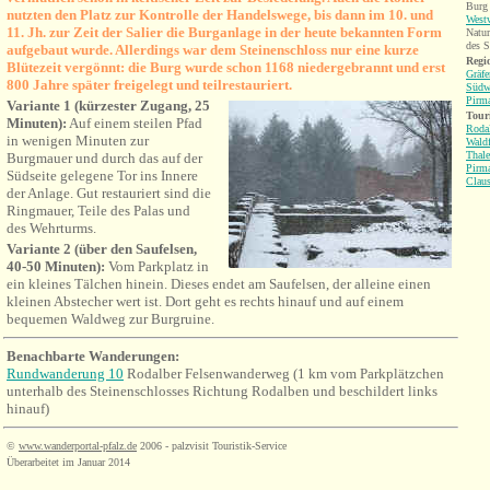
Burg
nutzten den Platz zur Kontrolle der Handelswege, bis dann im 10. und
West
11. Jh. zur Zeit der Salier die Burganlage in der heute bekannten Form
Natu
des S
aufgebaut wurde. Allerdings war dem Steinenschloss nur eine kurze
Regio
Blütezeit vergönnt: die Burg wurde schon 1168 niedergebrannt und erst
Gräfe
800 Jahre später freigelegt und teilrestauriert.
Südw
Pirm
Variante 1 (kürzester Zugang, 25
Tour
Minuten):
Auf einem steilen Pfad
Roda
in wenigen Minuten zur
Waldf
Thale
Burgmauer und durch das auf der
Pirm
Südseite gelegene Tor ins Innere
Clau
der Anlage. Gut restauriert sind die
Ringmauer, Teile des Palas und
des Wehrturms.
Variante 2 (über den Saufelsen,
40-50 Minuten):
Vom Parkplatz in
ein kleines Tälchen hinein. Dieses endet am Saufelsen, der alleine einen
kleinen Abstecher wert ist. Dort geht es rechts hinauf und auf einem
bequemen Waldweg zur Burgruine.
Benachbarte Wanderungen
:
Rundwanderung 10
Rodalber Felsenwanderweg (1 km vom Parkplätzchen
unterhalb des Steinenschlosses Richtung Rodalben und beschildert links
hinauf)
©
www.wanderportal-pfalz.de
2006 - palzvisit Touristik-Service
Überarbeitet im Januar 2014