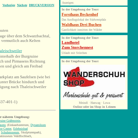
Anzeigen:
Vorherige
Nächste
DRUCKVERSION
In
der Umgebung der Tour:
Forsthaus Beckenhof
Das Ausflugslokal der Südwestpfalz
Waldhaus Drei Buchen
nuten
Gastlichkeit inmitten der Wälder
age über dem Schwarzbachtal,
In der Umgebung der Tour:
 vermutlich auch Kelten
Landhotel
Zum Storchennest
aleischweiler
Urlaub mit Störchen
nterhalb der Burgruine
ch und Pirmasens Richtung
In
der Umgebung der Tour:
gen und gleich am Freibad
arkplatz am Saufelsen (wie bei
r unter Brücke hindurch und
eigung nach Thaleischweiler
637-401-1)
Meindl · Hanwag · Lowa
Online oder im Shop in Leimen
er näheren Umgebung:
uine Gräfenstein
,
asens
(Einkaufszentrum,
Dynamikum
ce Center
,
Erlebnisbad
,
Schuhmuseum
, Skulpturenpark),
atmuseum Waldfischbach,