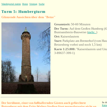
Wanderportal starten
Home
Sitemap
Suche
Turm 5: Humbergturm
Glänzende Aussichten über dem "Betze"
Gesamtzeit:
50-60 Minuten
Der Turm:
Auf dem Großen Humberg (42
Buntsandstein-Bauweise (
mehr...
)
Ort:
Kaiserslautern
Start:
Parkplatz am Bremerhof (vom Hau
Betzenberg vorbei und noch 1,5 km)
Karte 1:25.000:
"Kaiserslautern und U
3-89637-399-1)
Der berühmte, einst von fußballernden Gästen auch gefürchtete
In d
Kaise
Betzenberg mit dem Fritz-Walter-Stadion lässt normalerweise nicht an