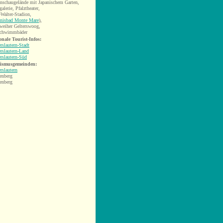
enschaugelände mit Japanischem Garten,
galerie, Pfalztheater,
-Walter-Stadion,
bnisbad Monte Mare
),
weiher Gelterswoog,
schwimmbäder
onale Tourist-Infos:
rslautern-Stadt
rslautern-Land
rslautern-Süd
ismusgemeinden:
rslautern
enberg
enberg