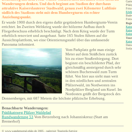
Gart
Wanderungen denken. Und doch beginnt am Stadion der durchaus
Pfalz
attraktive Kaiserslauterer Stadtwald; genau zwei Kilometer Luftlinie
Fritz
südlich des Stadions steht mit dem Humbergturm ein echter
Erle
Bade
Anziehungspunkt.
Frei
Er wurde 1900 durch den eigens dafür gegründeten Humbergturm-Verein
Regi
errichtet. Im Zweiten Weltkrieg wurde der hölzerne Aufbau durch
Kaise
Kaise
Fliegerbeschuss erheblich beschädigt. Nach dem Krieg wurde der Turm
Kaise
erheblich renoviert und ausgebaut. Satte 165 Stufen führen auf die
Tour
Aussichtsplattform, wo eine Orientierungstafel über das umfassende
Kaise
Panorama informiert.
Dans
Stelz
Vom Parkplatz geht man einige
Meter auf dem Sträßchen zurück
bis zu einer Straßenbiegung. Dort
beginnt ein beschilderter Pfad, der
gleichmäßig ansteigend durch sehr
schönen Buchenwald zum Turm
führt. Von hier aus sieht man weit
in den nördlichen und zentralen
Pfälzerwald, im Nordwesten ins
Nordpfälzer Bergland um Kusel. Im
Nordosten grüßt der Bergstock des
Donnersberges, mit 687 Metern die höchste pfälzische Erhebung.
Benachbarte Wanderungen:
Prädikatsweg Pfälzer Waldpfad
Rundwanderung 53
Vom
Betzenberg
nach Johanniskreuz (Start am
Bremerhof)
©
www.wanderportal-pfalz.de
2005 - palzvisit Touristik-Service