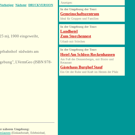
Anzeigen:
Vorheriger
Nächster
DRUCKVERSION
In der Umgebung der Tour:
Gemeinschaftszentrum
Ideal für Gruppen und Familien
In der Umgebung der Tour:
Landhotel
5 m), 1900 eingeweiht,
Zum Storchennest
Urlaub mit Störchen
In der Umgebung der Tour:
ptbahnhof südwärts am
Hotel Am Schloss Rockenhausen
Am Fuß des Donnersberges, mit Bistro und
mgebung
"
, LVermGeo (
ISBN 978-
Retaurant
Gästehaus Burghof Stauf
Ein Ort der Ruhe und Kraft im Herzen der Pfalz
er näheren Umgebung:
rslautern
(Einkaufsstadt, Erlebnisbad,