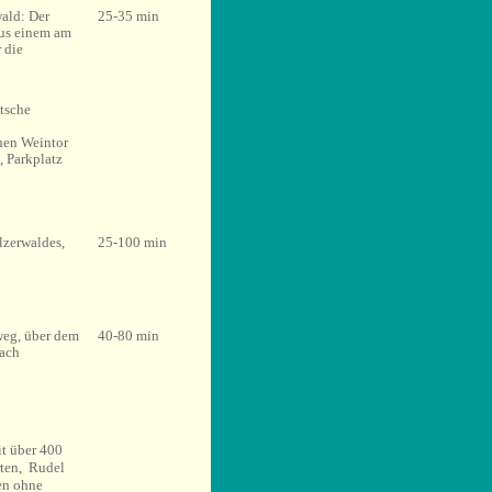
wald: Der
25-35 min
us einem am
 die
tsche
en Weintor
n,
Parkplatz
lzerwaldes,
25-100 min
weg, über dem
40-80 min
bach
t über 400
rten, Rudel
en ohne