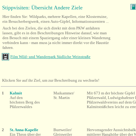
Stippvisiten: Übersicht Andere Ziele
Hier finden Sie:
Wildparks, mehrere Kapellen, eine Klosterruine,
ein Besucherbergwerk, einen Auto-Gipfel, Informationszentren ...
Auch bei den Zielen, die sich direkt mit dem PKW anfahren
lassen, gibt es in den Beschreibungen Hinweise darauf, wie man
den Besuch mit einem Spaziergang oder einer kleinen Wanderung
verbinden kann - man muss ja nicht immer direkt vor die Haustür
fahren.
Film Wild- und Wanderpark Südliche Weinstraße
Klicken Sie auf ihr Ziel, um zur Beschreibung zu wechseln!
1
Kalmit
Maikammer/
Mit 673 m der höchste Gipfel
Auf den
St. Martin
Pfälzerwald, Ludwigshafener 
höchsten Berg des
Pfälzerwaldvereins auf dem Gi
Pfälzerwaldes
Kalmitsträßchen leicht zu err
2
St. Anna-Kapelle
Burrweiler/
Hervorragender Aussichtsbalk
Ein Thron über der
Gleisweiler
mittlerer Hanghöhe über der 