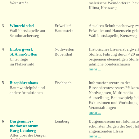
Weinstraße
malerische Weindörfer in be
Klima, Kreuzweg
3
Winterkirchel
Erfweiler/
Am alten Schuhmacherweg z
Wallfahrtskapelle am
Hauenstein
Erfweiler und Hauenstein gel
Schuhmacherweg
Wallfahrtskapelle, Kreuzweg
4
Erzbergwerk
Nothweiler/
Historisches Eisenerzbergwerk
St. Anna-Stollen
Bobenthal
Stollen, Führung durch 420 m
Unter Tage
bequemen ebenerdigen Stollen
im
Pfälzerwald
jährliche Sonderschauen
mehr ...
5
Biosphärenhaus
Fischbach
Informationszentrum des
Baumwipfelpfad und
Biosphärenreservates Pfälzer
andere Attraktionen
Nordvogesen, Multimedia-
Ausstellung, Baumwipfelpfad
Exkursionen und Workshops,
Veranstaltungen
mehr ...
6
Burgeninfor-
Lemberg
Burgenmuseum mit Informati
mationszentrum
schönsten Burgen der Südpfal
Burg Lemberg
angrenzenden Elsass
Alles über die Burgen
mehr ...