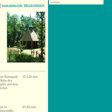
Anzeigen:
Karte Andere Ziele
DRUCKVERSION
 im Naturpark
25-120 min
Hütte des
pfel, auf dem
eichen
on in
45-60 min
Weinstraße,