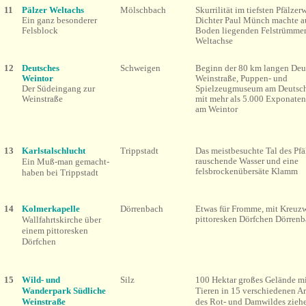
11
Pälzer Weltachs
Mölschbach
Skurrilität im tiefsten Pfälzer
Ein ganz besonderer
Dichter Paul Münch machte a
Felsblock
Boden liegenden Felstrümmer
Weltachse
12
Deutsches
Schweigen
Beginn der 80 km langen Deu
Weintor
Weinstraße, Puppen- und
Der Südeingang zur
Spielzeugmuseum am Deutsch
Weinstraße
mit mehr als 5.000 Exponate
am Weintor
13
Karlstalschlucht
Trippstadt
Das meistbesuchte Tal des Pfä
rauschende Wasser und eine
Ein Muß-man gemacht-
felsbrockenübersäte Klamm
haben bei Trippstadt
14
Kolmerkapelle
Dörrenbach
Etwas für Fromme, mit Kreuz
pittoresken Dörfchen Dörren
Wallfahrtskirche über
einem pittoresken
Dörfchen
15
Wild- und
Silz
100 Hektar großes Gelände mi
Wanderpark Südliche
Tieren in 15 verschiedenen A
Weinstraße
des Rot- und Damwildes zieh