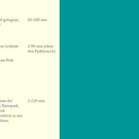
f gelegene,
45-100 min
e
hem Gelände
2-90 min (ohne
den Parkbesuch)
 am Park
rum der
2-120 min
s Naturpark
und
nblick in das
ftens