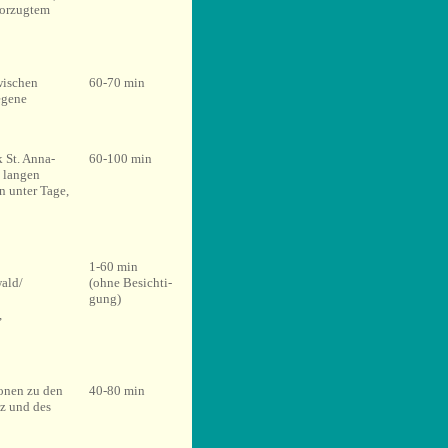
vorzugtem
wischen
60-70 min
egene
 St. Anna-
60-100 min
 langen
 unter Tage,
1-60 min
wald/
(ohne Besichti-
gung)
,
onen zu den
40-80 min
z und des