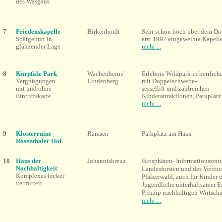
des Wasgaus
7
Friedenskapelle
Birkenhördt
Sehr schön hoch über dem Dor
Spätgeburt in
erst 1997 eingeweihte Kapell
glänzender Lage
mehr ...
8
Kurpfalz-Park
Wachenheim/
Erlebnis-Wildpark in herrlic
Vergnügungen
Lindenberg
mit Doppelschwebe-
mit und ohne
sessellift und zahlreichen
Eintrittskarte
Kinderattraktionen, Parkplatz
mehr ...
9
Klosterruine
Ramsen
Parkplatz am Haus
Rosenthaler Hof
10
Haus der
Johanniskreuz
Biosphären- Informationszent
Nachhaltigkeit
Landesforsten und des Verein
Komplexes locker
Pfälzerwald, auch für Kinder 
vermittelt
Jugendliche unterhaltsamer Ei
Prinzip nachhaltigen Wirtscha
mehr ...