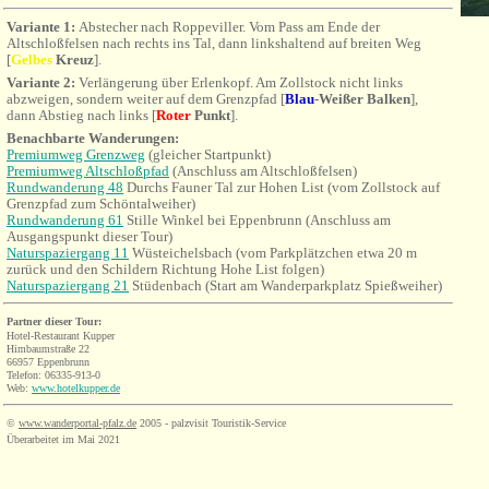
Variante 1:
Abstecher nach Roppeviller. Vom Pass am Ende der
Altschloßfelsen
nach
rechts ins Tal, dann linkshaltend auf breiten Weg
[
Gelbes
Kreuz
].
Variante 2:
Verlängerung über Erlenkopf. Am Zollstock nicht links
ab
zweigen,
s
ondern
weiter auf dem Grenzpfad
[
Blau
-Weißer Balken
],
dann Abstieg nach links [
Roter
Punkt
].
Benachbarte Wanderungen
:
Premiumweg Grenzweg
(gleicher Startpunkt)
Premiumweg Altschloßpfad
(Anschluss am Altschloßfelsen)
Rundwanderung 48
Durchs Fauner
Tal
zur Hohen List (vom Zollstock auf
Grenzpfad zum Schöntalweiher)
Rundwanderung 61
Stille Winkel bei Eppenbrunn (Anschluss am
Ausgangspunkt dieser Tour)
Naturspaziergang 11
Wüsteichelsbach (vom Parkplätzchen etwa 20 m
zurück und den Schildern Richtung Hohe List folgen)
Naturspaziergang 21
Stüdenbach (Start am Wanderparkplatz Spießweiher)
Partner
dieser
Tour:
Hotel-Restaurant Kupper
Himbaumstraße
22
66957 Eppenbrunn
Telefon: 06335-913-0
Web:
www.hotelkupper.de
©
www.wanderportal-pfalz.de
2005 - palzvisit Touristik-Service
Überarbeitet im Mai 2021