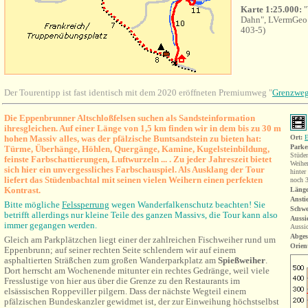
Karte 1:25.000:
"
Dahn", LVermGeo
403-5)
Der Tourentipp ist fast identisch mit dem 2020 eröffneten Premiumweg "
Grenzwe
Die Eppenbrunner Altschloßfelsen suchen als Sandsteinformation
ihresgleichen. Auf einer Länge von 1,5 km finden wir in dem bis zu 30 m
hohen Massiv alles, was der pfälzische Buntsandstein zu bieten hat:
Ort:
E
Parke
Türme, Überhänge, Höhlen, Quergänge, Kamine, Kugelsteinbildung,
Stüde
feinste Farbschattierungen, Luftwurzeln ... . Zu jeder Jahreszeit bietet
Weiher
sich hier ein unvergessliches Farbschauspiel. Als Ausklang der Tour
hinter
liefert das Stüdenbachtal mit seinen vielen Weihern einen perfekten
noch 
Kontrast.
Länge
Ansti
Bitte
mögliche
Felssperrung
wegen Wanderfalkenschutz beachten! Sie
Schwe
betrifft allerdings nur kleine Teile des ganzen Massivs, die Tour kann also
Aussi
immer gegangen werden.
Aussic
Abges
Gleich am Parkplätzchen liegt einer der zahlreichen Fischweiher rund um
Orien
Eppenbrunn; auf seiner rechten Seite schlendern wir auf einem
asphaltierten Sträßchen zum großen Wanderparkplatz am
Spießweiher
.
Dort herrscht am Wochenende mitunter ein rechtes Gedränge, weil viele
Fresslustige von
hier
aus über die Grenze zu den Restaurants im
elsässischen Roppeviller pilgern. Dass der nächste Wegteil einem
pfälzischen Bundeskanzler gewidmet ist, der zur Einweihung höchstselbst