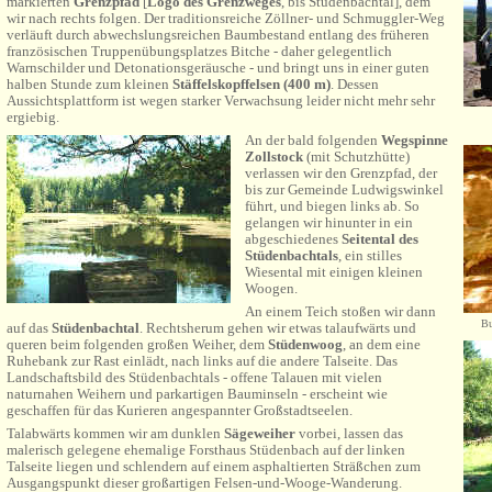
markierten
Grenzpfad
[
Logo des Grenzweges
, bis Stüdenbachtal]
, dem
wir nach rechts folgen.
Der traditionsreiche Zöllner- und Schmuggler-Weg
verläuft durch abwechslungsreichen Baumbestand entlang des früheren
französischen Truppenübungsplatzes Bitche - daher gelegentlich
Warnschilder und Detonationsgeräusche - und bringt uns in einer guten
halben Stunde zum kleinen
Stäffel
s
kopffelsen (400 m)
. Dessen
Aussichtsplattform ist wegen starker Verwachsung leider nicht mehr sehr
ergiebig.
An der bald folgenden
Wegspinne
Zollstock
(mit Schutzhütte)
verlassen wir den Grenzpfad, der
bis zur Gemeinde Ludwigswinkel
führt, und biegen links ab. So
gelangen wir hinunter
in
ein
abgeschiedenes
Seitental des
Stüdenbachtals
, ein stilles
Wiesental mit einigen kleinen
Woogen.
An einem Teich stoßen wir dann
Bu
auf das
Stüdenbachtal
.
R
echtsherum gehen wir etwas talaufwärts und
queren beim folgenden großen Weiher, dem
Stüdenwoog
, an dem eine
Ruhebank zur Rast einlädt, nach links auf die andere Talseite.
Das
Landschaftsbild des Stüdenbachtals - offene Talauen mit vielen
naturnahen Weihern und parkartigen Bauminseln - erscheint wie
geschaffen für das Kurieren angespannter Großstadtseelen.
Talabwärts kommen wir am dunklen
Sägeweiher
vorbei, lassen das
malerisch gelegene ehemalige Forsthaus Stüdenbach auf der linken
Talseite liegen und schlendern auf einem asphaltierten Sträßchen zum
Ausgangspunkt dieser großartigen Felsen-und-Wooge-Wanderung.