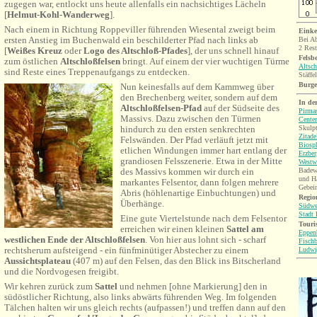
zugegen war, entlockt uns heute allenfalls ein nachsichtiges Lächeln
[
Helmut-Kohl-Wanderweg
].
Nach einem in Richtung Roppeviller führenden Wiesental zweigt beim
Einke
ersten Anstieg im Buchenwald ein beschilderter Pfad nach links ab
Bei Ab
2 Rest
[
Weißes Kreuz
oder
Logo des Altschloß-Pfades
], der uns schnell hinauf
Felsb
zum östlichen
Altschloß
felsen
bringt. Auf einem der vier wuchtigen Türme
Altsch
sind Reste eines Treppenaufgangs zu entdecken.
Stäffe
Burg
Nun keinesfalls auf dem Kammweg über
den Brechenberg weiter, sondern auf dem
In de
Altschloßfelsen-Pfad
auf der Südseite des
Pirma
Massivs. Dazu zwischen den Türmen
Center
Skulpt
hindurch zu den ersten senkrechten
Zitade
Felswänden. Der Pfad verläuft jetzt mit
Biosp
etlichen Windungen immer hart entlang der
Erzbe
grandiosen Felsszenerie.
Etwa in der Mitte
Westw
Badew
des Massivs kommen wir durch ein
und Ha
markantes Felsentor, dann folgen mehrere
Gebein
Abris (höhlenartige Einbuchtungen) und
Region
Überhänge.
Südwe
Stadt 
Eine gute Viertelstunde nach dem Felsentor
Touri
erreichen wir einen kleinen
Sattel am
Eppen
westlichen Ende der Altschloßfelsen
. Von hier aus lohnt sich - scharf
Fisch
rechtsherum aufsteigend - ein fünfminütiger Abstecher zu einem
Ludwi
Aussichtsplateau
(407 m) auf den Felsen, das den Blick ins Bitscherland
und die Nordvogesen freigibt.
Wir kehren zurück zum
Sattel
und nehmen [ohne Markierung] den in
südöstlicher Richtung, also links abwärts führenden Weg. Im folgenden
Tälchen halten wir uns gleich rechts
(aufpassen!)
und treffen dann auf den