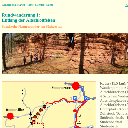
Wanderportal starten
Home
Sitemap
Suche
N
Rundwanderung 1:
Entlang der Altschloßfelsen
Sandstein-Naturwunder im Südwesten
Route
(11,5 km)
:
Wanderparkplatz 
Altschloßfelsen (T
4 Sattel am Westen
Aussichtsplateau 
Altschloßfelsen (A
Grenzpfad - 8 Stä
Zollstock (Schutzh
Stüdenbachtals -
Stüdenbachtal - 1
Stüdenbach