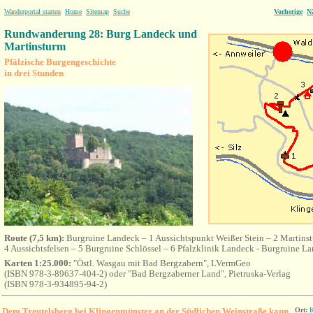
Wanderportal starten
Home
Sitemap
Suche
Vorherige
N
Rundwanderung 28: Burg Landeck und
Martinsturm
Pfälzische Burgengeschichte
in drei Stunden
Route (7,5 km):
Burgruine Landeck – 1 Aussichtspunkt Weißer Stein – 2 Martinst
4 Aussichtsfelsen – 5 Burgruine Schlössel – 6 Pfalzklinik Landeck - Burgruine L
Karten 1:25.000:
"Östl. Wasgau mit Bad Bergzabern", LVermGeo
(ISBN 978-3-89637-404-2) oder "Bad Bergzaberner Land", Pietruska-Verlag
(ISBN 978-3-934895-94-2)
Dem Treutelsberg bei Klingenmünster an der Südlichen Weinstraße kann
Ort:
K