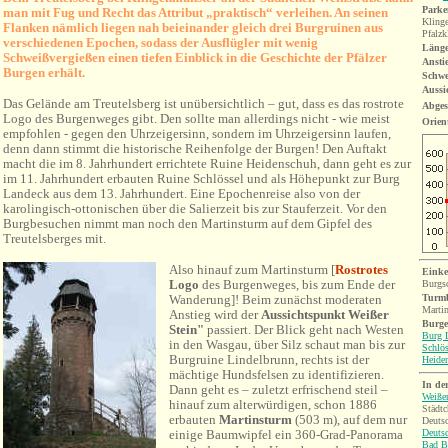
Parke
man mit Fug und Recht das Attribut „praktisch“ verleihen. An seinen
Klinge
Flanken nämlich liegen nah beieinander gleich drei Burgruinen aus
Pfalz
verschiedenen Epochen, sodass der Ausflügler mit wenig
Länge
Schweißvergießen einen tiefen Einblick in die Geschichte der Pfälzer
Ansti
Burgen erhält.
Schwe
Aussi
Das Gelände am Treutelsberg ist unübersichtlich – gut, dass es das rostrote
Abges
Logo des Burgenweges gibt. Den sollte man allerdings nicht - wie meist
Orien
empfohlen - gegen den Uhrzeigersinn, sondern im Uhrzeigersinn laufen,
denn dann stimmt die historische Reihenfolge der Burgen! Den Auftakt
macht die im 8. Jahrhundert errichtete Ruine Heidenschuh, dann geht es zur
im 11. Jahrhundert erbauten Ruine Schlössel und als Höhepunkt zur Burg
Landeck aus dem 13. Jahrhundert. Eine Epochenreise also von der
karolingisch-ottonischen über die Salierzeit bis zur Stauferzeit. Vor den
Burgbesuchen nimmt man noch den Martinsturm auf dem Gipfel des
Treutelsberges mit.
Also hinauf zum Martinsturm [
Rostrotes
Einke
Logo
des Burgenweges
, bis zum Ende der
Burgs
Wanderung]! Beim zunächst moderaten
Turm
Martin
Anstieg wird der
Aussichtspunkt Weißer
Burge
Stein"
passiert. Der Blick geht nach Westen
Burg 
in den Wasgau, über
Silz schaut man bis zur
Schlös
Burgruine Lindelbrunn, rechts ist der
Heide
mächtige Hundsfelsen zu identifizieren.
In de
Dann geht es – zuletzt erfrischend steil –
Weiße
hinauf zum alterwürdigen, schon 1886
Städtc
erbauten
Martinsturm
(503 m), auf dem nur
Deuts
Deutsc
einige Baumwipfel ein 360-Grad-Panorama
Bad B