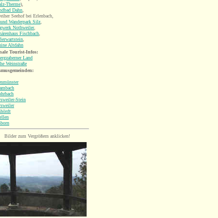
alz-Therme
),
andbad Dahn
,
iher Seehof bei Erlenbach,
 und Wanderpark Silz
,
rgwerk Nothweiler
,
härenhaus Fischbach
,
erwartstein
,
uine Altdahn
ale Tourist-Infos:
ergzaberner Land
he Weinstraße
smusgemeinden:
enmünster
ambach
ohrbach
sweiler-Stein
sweiler
nhördt
ellen
nborn
Bilder zum Vergrößern anklicken!