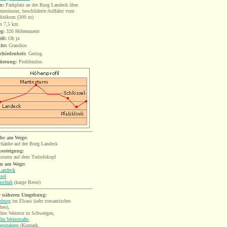
n:
Parkplatz an der Burg Landeck über
nmünster, beschilderte Auffahrt vom
klinikum (300 m)
:
7,5
km
eg:
320 Höhenmeter
iß:
Oh ja
cht:
Grandios
chiedenheit:
Gering
tierung:
Problemlos
hr am Wege:
chänke
auf der Burg Landeck
besteigung:
sturm auf dem Treitelskopf
n am Wege:
Landeck
sel
nschuh
(karge Reste)
r näheren Umgebung:
nburg
im Elsass (sehr romantisches
hen),
ches Weintor in Schweigen
,
he Weinstraße
,
ergzabern
(Kurpark,