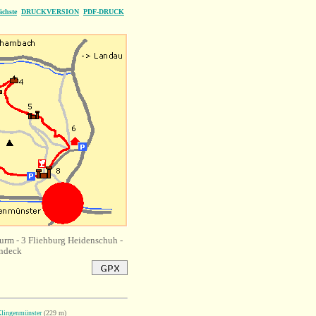
ächste
DRUCKVERSION
PDF-DRUCK
urm - 3 Fliehburg Heidenschuh -
andeck
lingenmünster
(229 m)