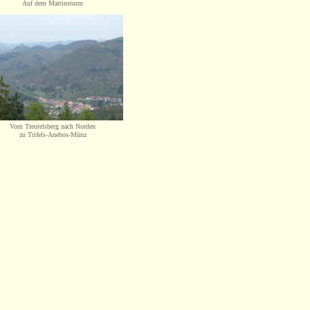
Auf dem Martinsturm
Vom Treutelsberg nach Norden
zu Trifels-Anebos-Münz