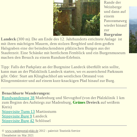
Rande der
Weinberge
und dann auf
einem
Panoramaweg
wieder hinauf
zur
Burgruine
Landeck
(300 m)
. Die am Ende des 12. Jahrhunderts errichtete Anlage ist
mit ihren mächtigen Mauern, dem stolzen Bergfried und dem großen
Halsgraben eine der beindruckendsten pfälzischen Burgen aus der
Stauferzeit. Eine Schänke mit herrlichem Fernblick und ein Burgenmuseum
machen den Besuch zu einem Rundum-Erlebnis.
Tipp: Falls der Parkplatz an der Burgruine Landeck überfüllt sein sollte,
kann man an der Pfalzklinik Landeck starten, wo es ausreichend Parkraum
gibt. Oder: Start am Klingbachhof am westlichen Ortsrand von
Klingenmünster und auf einem kurz-knackigen Pfad hinauf zur Burg.
Benachbarte Wanderungen:
Rundwanderung 38
Madenburg
und Slevogthof (von der Pfalzklinik 1 km
zum Beginn des Aufstiegs zur Madenburg,
Grünes
Dreieck
auf weißem
Kreis)
Stippvisite Turm 13
Martinsturm
Stippvisite Burg 9
Landeck
Stippvisite Burg 42
Schlössel
©
www.wanderportal-pfalz.de
2012 - palzvisit Touristik-Service
Überarbeitet im Mai 2021