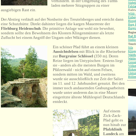
verhindern.
In der Umgebung des Turms
Südpf
laden mehrere Sitzgruppen zu einer
Felsl
ausgiebigen Rast ein.
Badewe
Wild-
Erzbe
Der Abstieg verläuft auf der Nordseite des Treutelsberges und erreicht dann
Biosp
eine Schutzhütte. Direkt dahinter liegen die kargen Mauerreste der
Burg B
Fliehburg Heidenschuh
. Die primitive Anlage war wohl nie bewohnt,
Burgr
Region
sondern sollte den Bewohnern des Klosters Klingenmünster als letzte
Bad B
Zuflucht bei einem Angriff der Ungarn oder Wikinger dienen.
Südlic
Touri
Ein schöner Pfad führt an einem kleinen
Silz
Aussichtsfelsen
mit Blick in die Rheinebene
Kling
Waldh
zur
Burgruine
Schlössel
(350 m). Deren
Waldr
Reize liegen im Untypischen: Erstens liegt
Gosser
sie - anders als die meisten Burgen im
Völker
Pfälzerwald - nicht auf einem Felsen,
Birke
Gleisz
sondern mitten im Wald, und zweitens
Bölle
wurde sie ausschließlich zur Zeit der Salier
im 11. und 12. Jahrhundert genutzt. Bei den
immer noch andauernden Grabungsarbeiten
wurde unter anderem das in eine Mauer
eingeritzte älteste Mühlespiel Deutschlands
entdeckt.
A
uf einem
Zick-Zack-
Pfad geht es
nun hinab zur
Pfalzklinik
Landeck
am