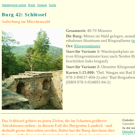
Wanderportal starten
Home
Sitemap
Suche
Burg 42: Schlössel
Salierburg im Märchenwald
Gesamtzeit:
40-70 Minuten
Die Burg:
Mitten im Wald gelegen, ausna
erhaltener Abortturm und Ringwallreste (
m
Ort:
Klingenmünster
Start für Variante 1:
Wanderparkplatz an 
(von Klingenmünster kurz nach Norden R
beschildert links bergauf)
Start für Variante 2:
Ortsmitte Klingenmü
Karten 1:25.000:
"Östl. Wasgau mit Bad
978-3-89637-404-2) oder "Bad Bergzabern
(ISBN 978-3-934895-94-2)
Das Schlössel gehört zu jenen Zielen, die im Schatten größerer
Einkehr:
Gaststätte
Attraktionen stehen - in diesem Fall der Burgruine Landeck - und
In der n
deshalb gerne übersehen werden. Dabei hat die Burg durchaus ihre
Deutsche 