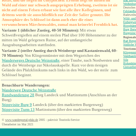
Reize, und die liegen im Untypischen: Erstens liegt sie mitten im
Bad Bergz
Weißenbu
Wald auf einer nur schwach ausgeprägten Erhebung, zweitens ist sie
Deutsches
nicht auf einem Felsen erbaut wie fast alle ihre Kolleginnen, und
Felslandb
drittens wurde sie ausschließlich zur Zeit der Salier genutzt. Die
Badeweihe
Wild- und
Atmosphäre des Schlössel ist dann auch eher die eines
Erzbergwe
verwunschenen Märchenwaldes, zumal man keinerlei Fernblick hat.
Biosphäre
Burg Berw
Variante 1 (üblicher Zustieg, 40-50 Minuten):
Mit etwas
Burgruine
Schweißvergießen auf einem steilen Pfad über 100 Höhenmeter zu der
Regionale
mitten im Wald gelegenen Ruine, auf der umfangreiche
Bad Bergz
Ausgrabungsarbeiten stattfinden.
Südliche 
Tourismu
Variante 2 (steiler Anstieg durch Weinberge und Kastanienwald, 60-
Klingenmü
70 Minuten):
Von Klingenmünster mit dem Wegzeichen des
Waldhamb
Wanderweges Deutsche Weinstraße
, einer Traube, nach Nordwesten und
Silz
Birkenhör
durch die Weinberge zur Nikolauskapelle. Kurz vor dem riesigen
Gleiszelle
Gelände des Pfalzklinikums nach links in den Wald, wo der steile zum
Schlössel beginnt.
Benachbarte Wanderungen:
Wanderweg Deutsche Weinstraße
Rundwanderung 28
Burg Landeck und Martinsturm (Anschluss an der
Burg)
Stippvisite Burg 9
Landeck (über den markierten Burgenweg)
Stippvisite Turm 13
Martinsturm
(über den markierten Burgenweg)
©
www.wanderportal-pfalz.de
2005 - palzvisit Touristik-Service
Überarbeitet im Mai 2021