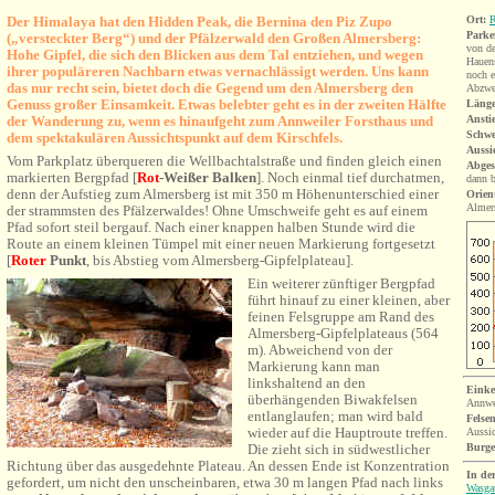
Der Himalaya hat den Hidden Peak, die Bernina den Piz Zupo
Ort:
R
Parke
(„versteckter Berg“) und der Pfälzerwald den Großen Almersberg:
von de
Hohe Gipfel, die sich den Blicken aus dem Tal entziehen, und wegen
Hauens
ihrer populäreren Nachbarn etwas vernachlässigt werden. Uns kann
noch e
das nur recht sein, bietet doch die Gegend um den Almersberg den
Abzwe
Genuss großer Einsamkeit. Etwas belebter geht es in der zweiten Hälfte
Länge
der Wanderung zu, wenn es hinaufgeht zum Annweiler Forsthaus und
Ansti
Schwe
dem spektakulären Aussichtspunkt auf dem Kirschfels.
Aussi
Vom Parkplatz überqueren die Wellbachtalstraße und finden gleich einen
Abges
markierten Bergpfad [
Rot
-Weißer
Balken
]. Noch einmal tief durchatmen,
dann b
denn der Aufstieg zum Almersberg ist mit 350 m Höhenunterschied einer
Orien
Almer
der strammsten des Pfälzerwaldes!
Ohne Umschweife geht es auf einem
Pfad sofort steil bergauf. Nach einer knappen halben Stunde wird die
Route an einem kleinen Tümpel mit einer neuen Markierung fortgesetzt
[
Roter
Punkt
, bis Abstieg vom Almersberg-Gipfelplateau].
Ein weiterer zünftiger Bergpfad
führt hinauf zu einer kleinen, aber
feinen Felsgruppe am Rand des
Almersberg-Gipfelplateaus (564
m). Abweichend von der
Markierung kann man
linkshaltend an den
Einke
überhängenden Biwakfelsen
Annwei
entlanglaufen; man wird bald
Felsen
wieder auf die Hauptroute treffen.
Aussic
Die zieht sich in südwestlicher
Burg
Richtung über das ausgedehnte Plateau. An dessen Ende ist Konzentration
I
n de
gefordert, um nicht den unscheinbaren, etwa 30 m langen Pfad nach links
Wasga