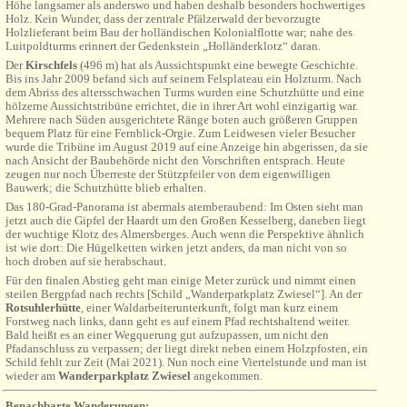
Höhe langsamer als anderswo und haben deshalb besonders hochwertiges
Holz. Kein Wunder, dass der zentrale Pfälzerwald der bevorzugte
Holzlieferant beim Bau der holländischen Kolonialflotte war; nahe des
Luitpoldturms erinnert der Gedenkstein „Holländerklotz“ daran.
Der
Kirschfels
(496 m) hat als Aussichtspunkt eine bewegte Geschichte.
Bis ins Jahr 2009 befand sich auf seinem Felsplateau ein Holzturm. Nach
dem Abriss des altersschwachen Turms wurden eine Schutzhütte und eine
hölzerne Aussichtstribüne errichtet, die in ihrer Art wohl einzigartig war.
Mehrere nach Süden ausgerichtete Ränge boten auch größeren Gruppen
bequem Platz für eine Fernblick-Orgie. Zum Leidwesen vieler Besucher
wurde die Tribüne im August 2019 auf eine Anzeige hin abgerissen, da sie
nach Ansicht der Baubehörde nicht den Vorschriften entsprach. Heute
zeugen nur noch Überreste der Stützpfeiler von dem eigenwilligen
Bauwerk; die Schutzhütte blieb erhalten.
Das 180-Grad-Panorama ist abermals atemberaubend: Im Osten sieht man
jetzt auch die Gipfel der Haardt um den Großen Kesselberg, daneben liegt
der wuchtige Klotz des Almersberges. Auch wenn die Perspektive ähnlich
ist wie dort: Die Hügelketten wirken jetzt anders, da man nicht von so
hoch droben auf sie herabschaut.
Für den finalen Abstieg geht man einige Meter zurück und nimmt einen
steilen Bergpfad nach rechts [Schild „Wanderparkplatz Zwiesel“]. An der
Rotsuhlerhütte
, einer Waldarbeiterunterkunft, folgt man kurz einem
Forstweg nach links, dann geht es auf einem Pfad rechtshaltend weiter.
Bald heißt es an einer Wegquerung gut aufzupassen, um nicht den
Pfadanschluss zu verpassen; der liegt direkt neben einem Holzpfosten, ein
Schild fehlt zur Zeit (Mai 2021). Nun noch eine Viertelstunde und man ist
wieder am
Wanderparkplatz Zwiesel
angekommen.
Benachbarte Wanderungen: