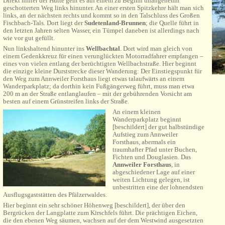
Direkt hinter der Hütte geht es auf einem zu Beginn unangenehm
geschotterten Weg links hinunter. An einer ersten Spitzkehre hält man sich
links, an der nächsten rechts und kommt so in den Talschluss des Großen
Fischbach-Tals. Dort liegt der
Sudetenland-Brunnen
; die Quelle führt in
den letzten Jahren selten Wasser, ein Tümpel daneben ist allerdings nach
wie vor gut gefüllt.
Nun linkshaltend hinunter ins
Wellbachtal
. Dort wird man gleich von
einem Gedenkkreuz für einen verunglückten Motorradfahrer empfangen –
eines von vielen entlang der berüchtigten Wellbachstraße. Hier beginnt
die einzige kleine Durststrecke dieser Wanderung: Der Einstiegspunkt für
den Weg zum Annweiler Forsthaus liegt etwas talaufwärts an einem
Wanderparkplatz; da dorthin kein Fußgängerweg führt, muss man etwa
200 m an der Straße entlanglaufen – mit der gebührenden Vorsicht am
besten auf einem Grünstreifen links der Straße.
An einem kleinen
Wanderparkplatz beginnt
[beschildert] der gut halbstündige
Aufstieg zum Annweiler
Forsthaus, abermals ein
traumhafter Pfad unter Buchen,
Fichten und Douglasien. Das
Annweiler Forsthaus
, in
abgeschiedener Lage auf einer
weiten Lichtung gelegen, ist
unbestritten eine der lohnendsten
Ausflugsgaststätten des Pfälzerwaldes.
Hier beginnt ein sehr schöner Höhenweg [beschildert], der über den
Bergrücken der Langplatte zum Kirschfels führt. Die prächtigen Eichen,
die den ebenen Weg säumen, wachsen auf der dem Westwind ausgesetzten