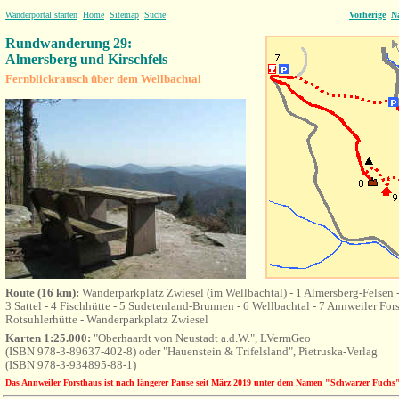
Wanderportal starten
Home
Sitemap
Suche
Vorherige
N
Rundwanderung 29:
Almersberg und Kirschfels
Fernblickrausch über dem
Wellbachtal
Route (16 km):
Wanderparkplatz Zwiesel (im Wellbachtal) - 1 Almersberg-Felsen 
3 Sattel - 4 Fischhütte - 5 Sudetenland-Brunnen - 6 Wellbachtal - 7 Annweiler Forst
Rotsuhlerhütte - Wanderparkplatz Zwiesel
Karten 1:25.000:
"Oberhaardt von Neustadt a.d.W.", LVermGeo
(ISBN 978-3-89637-402-8) oder "Hauenstein & Trifelsland", Pietruska-Verlag
(ISBN 978-3-934895-88-1)
Das Annweiler Forsthaus ist nach längerer Pause seit März 2019 unter dem Namen "Schwarzer Fuchs" 