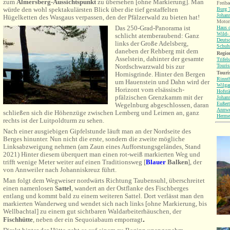
zum
Almersberg-Aussichtspunkt
zu übersehen [ohne Markierung]. Man
Freiba
würde den wohl spektakulärsten Blick über die tief gestaffelten
Burg T
Johann
Hügelketten des Wasgaus verpassen, den der Pfälzerwald zu bieten hat!
Motorr
Das 250-Grad-Panorama ist
Haus d
Wild-
schlicht atemberaubend: Ganz
Deutsc
links der Große Adelsberg,
Schuh
daneben der Rehberg mit dem
Region
Asselstein, dahinter der gesamte
Trifel
Touri
Nordschwarzwald bis zur
Touri
Hornisgrinde. Hinter den Bergen
Rinnt
um Hauenstein und Dahn wird der
Wilga
Horizont vom elsässisch-
Hofstä
pfälzischen Grenzkamm mit der
Johann
Eußert
Wegelnburg abgeschlossen, daran
Annwe
schließen sich die Höhenzüge zwischen Lemberg und Leimen an, ganz
Herme
rechts ist der Luitpoldturm zu sehen.
Nach einer ausgiebigen Gipfelstunde läuft man an der Nordseite des
Berges hinunter. Nun nicht die erste, sondern die zweite mögliche
Linksabzweigung nehmen (am Zaun eines Aufforstungsgeländes, Stand
2021) Hinter diesem überquert man einen rot-weiß markierten Weg und
trifft wenige Meter weiter auf einen Traditionsweg
[
Blauer
Balken
], der
von Annweiler nach Johanniskreuz führt.
Man folgt dem Wegweiser nordwärts Richtung Taubensuhl, überschreitet
einen namenlosen
Sattel
, wandert an der Ostflanke des Fischberges
entlang und kommt bald zu einem weiteren Sattel. Dort verlässt man den
markierten Wanderweg und wendet sich nach links [ohne Markierung, bis
Wellbachtal] zu einem gut sichtbaren Waldarbeiterhäuschen, der
.
Fischhütte
, neben der ein Sequoiabaum emporragt