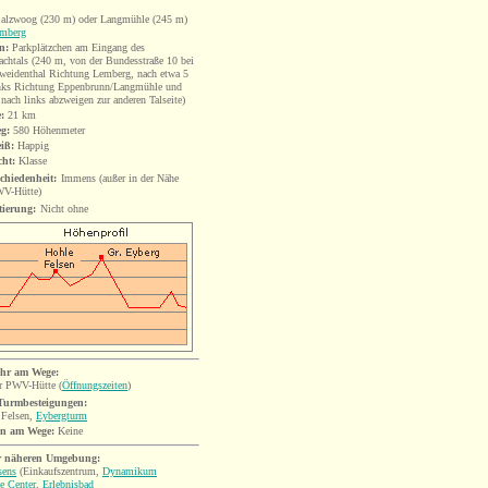
alzwoog (230 m) oder Langmühle (245 m)
mberg
n:
Parkplätzchen am Eingang des
achtals (240 m, von der Bundesstraße 10 bei
weidenthal Richtung Lemberg, nach etwa 5
nks Richtung Eppenbrunn/Langmühle und
 nach links abzweigen zur anderen Talseite)
:
21
km
eg:
580 Höhenmeter
iß:
Happig
cht:
Klasse
chiedenheit:
Immens (außer in der Nähe
WV-Hütte)
tierung:
Nicht ohn
e
hr am Wege:
r
PWV-Hütte
(
Öffnungszeiten
)
/Turmbesteigungen:
 Fe
lsen,
Eybergturm
en am Wege:
Keine
r näheren Umgebung:
sens
(Einkaufszentrum,
Dynamikum
e Center
,
Erlebnisbad