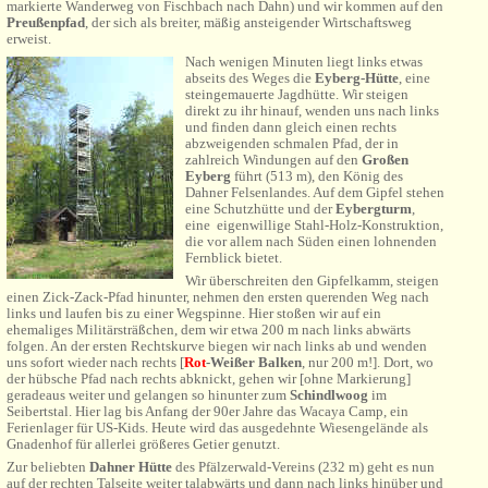
markierte Wanderweg von Fischbach nach Dahn) und wir kommen auf den
Preußenpfad
, der sich als breiter, mäßig ansteigender Wirtschaftsweg
erweist.
Nach wenigen Minuten liegt links etwas
abseits des Weges die
Eyberg-Hütte
, eine
steingemauerte Jagdhütte. Wir steigen
direkt zu ihr hinauf, wenden uns nach links
und finden dann gleich einen rechts
abzweigenden schmalen Pfad, der in
zahlreich Windungen auf den
Großen
Eyberg
führt (513 m), den König des
Dahner Felsenlandes. Auf dem Gipfel stehen
eine Schutzhütte und der
Eybergturm
,
eine eigenwillige Stahl-Holz-Konstruktion,
die vor allem nach Süden einen lohnenden
Fernblick bietet.
Wir überschreiten den Gipfelkamm, steigen
einen Zick-Zack-Pfad hinunter, nehmen den ersten querenden Weg nach
links und laufen bis zu einer Wegspinne. Hier stoßen wir auf ein
ehemaliges Militärsträßchen, dem wir etwa 200 m nach links abwärts
folgen. An der ersten Rechtskurve biegen wir nach links ab und wenden
uns sofort wieder nach rechts [
Rot
-
Weißer Balken
, nur 200 m!]. Dort, wo
der hübsche Pfad nach rechts abknickt, gehen wir [ohne Markierung]
geradeaus weiter und gelangen so hinunter zum
Schindlwoog
im
Seibertstal.
Hier lag bis Anfang der 90er Jahre das Wacaya
Camp, ein
Ferienlager für US-Kids. Heute wird das ausgedehnte Wiesengelände als
Gnadenhof für allerlei größeres Getier genutzt.
Zur beliebten
Dahner Hütte
des Pfälzerwald-Vereins (232 m) geht es nun
auf der rechten Talseite weiter talabwärts und dann nach links hinüber und