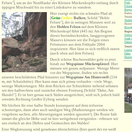
Felsen"], um an der Nordflanke des Kleinen Mückenkopfes entlang durch
Plub
,
Felsl
üppigen Mischwald bis zu einer Linkskurve zu wandern.
Burgr
Hier zweigt rechts ein schmaler Pfad ab
Badew
Neuda
[
Grün
-
Gelber
Balken
,
Schild "Hohle
Teufel
Felsen"]
, der in wenigen Minuten steil
zu
Hinter
den
Hohlen Felsen
auf dem Kleinen
Biosp
Mückenkopf führt (445 m). Am Beginn
Region
Südwe
dieses beeindruckenden, langgezogenen
Stadt 
Massivs können wir die Folgen eines
Dahne
Felssturzes aus dem Frühjahr 2004
Touri
inspizieren. Hier lässt es sich trefflich rasten
Lembe
(auch oben auf dem Felsen).
Dahn
Hinter
Durch schöne Buchenwälder geht es jetzt
hinab zur
Wegspinne
Mückenplätzel
. Hier
müssen wir genau aufpassen: Wenige Meter
vor der Wegspinne, finden wir rechts
unseren beschilderten Pfad hinunter zur
Wegspinne Am Hinterstell
(334
m, mit Schutzhütte).
Hier kann man sich prima verlaufen - viele Wege,
wenige Markierungen. Mit dem Rücken zur Schutzhütte stehend nehmen
wir den halbrechten und zunächst ebenen Forstweg [Schild "Dahn, Am
Hundel"]. Er ist hier genau nach Süden ausgerichtet, wird sich jedoch bald
ostwärts Richtung Großer Eyberg wenden.
Wir bleiben für eine halbe Stunde konsequent auf dem teilweise
schotterigen, dann aber auch sandigen Weg (Markierungen werden wir
vergebens suchen, alle Abzweigungen werden ignoriert!). Die Route hält
immer die gleiche Höhe und ist hier weitgehend ereignislos - erfreuen wir
uns einfach an den Düften und Geräuschen des Waldes!
Eine Wegkreuzung wird geradeaus überschritten (hier quert der rot-weiß