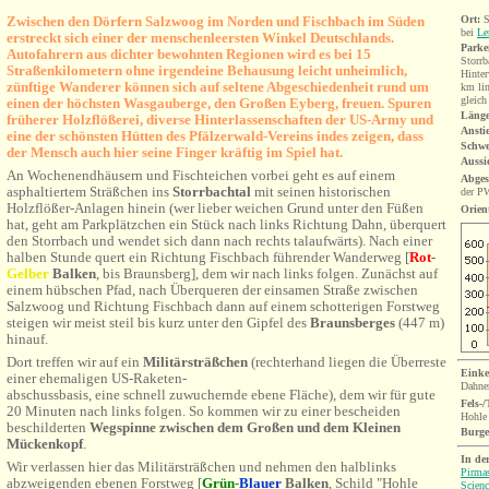
Zwischen den Dörfern Salzwoog im Norden und Fischbach im Süden
Ort:
S
bei
Le
erstreckt sich einer der menschenleersten Winkel Deutschlands.
Parke
Autofahrern aus dichter bewohnten Regionen wird es bei 15
Storrb
Straßenkilometern ohne irgendeine Behausung leicht unheimlich,
Hinter
zünftige Wanderer können sich auf seltene Abgeschiedenheit rund um
km li
gleich
einen der höchsten Wasgauberge, den Großen Eyberg, freuen. Spuren
Länge
früherer Holzflößerei, diverse Hinterlassenschaften der US-Army und
Ansti
eine der schönsten Hütten des Pfälzerwald-Vereins indes zeigen, dass
Schwe
der Mensch auch hier seine Finger kräftig im Spiel hat.
Aussi
An Wochenendhäusern und Fischteichen vorbei geht es auf einem
Abges
asphaltiertem Sträßchen ins
Storrbachtal
mit seinen historischen
der P
Holzflößer-Anlagen hinein (wer lieber weichen Grund unter den Füßen
Orien
hat, geht am Parkplätzchen ein Stück nach links Richtung Dahn, überquert
den Storrbach und wendet sich dann nach rechts talaufwärts). Nach einer
halben Stunde quert ein Richtung Fischbach führender Wanderweg [
Rot
-
Gelber
Balken
, bis Braunsberg]
, dem wir nach links folgen. Zunächst auf
einem hübschen Pfad, nach Überqueren der einsamen Straße zwischen
Salzwoog und Richtung Fischbach dann auf einem schotterigen Forstweg
steigen wir meist steil bis kurz unter den Gipfel des
Braunsberges
(447 m)
hinauf.
Dort treffen wir auf ein
Militärsträßchen
(rechterhand liegen die Überreste
Einke
einer ehemaligen US-Raketen-
Dahne
abschussbasis, eine schnell zuwuchernde ebene Fläche), dem wir für gute
Fels-
20 Minuten nach links folgen. So kommen wir zu einer bescheiden
Hohle
beschilderten
Wegspinne zwischen dem Großen und dem Kleinen
Burg
Mückenkopf
.
In de
Wir verlassen hier das Militärsträßchen und nehmen den halblinks
Pirma
abzweigenden ebenen Forstweg [
Grün
-
Blauer
Balken
,
Schild "Hohle
Scienc