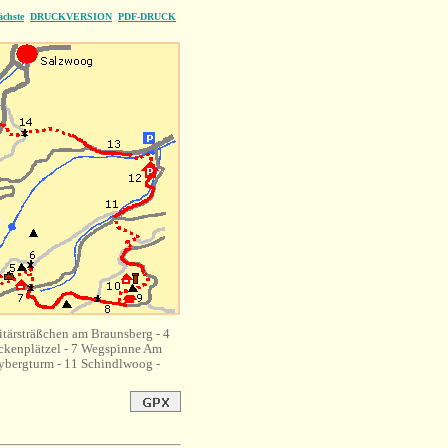
ächste
DRUCKVERSION
PDF-DRUCK
litärsträßchen am Braunsberg - 4
kenplätzel - 7 Wegspinne Am
Eybergturm - 11 Schindlwoog -