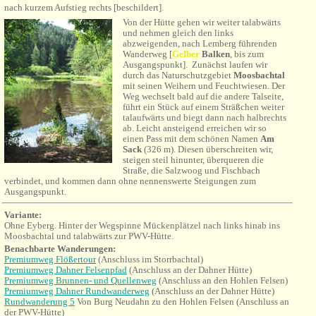
nach kurzem Aufstieg rechts [beschildert].
Von der Hütte gehen wir weiter talabwärts
und nehmen gleich den links
abzweigenden, nach Lemberg führenden
Wanderweg [
Gelber
Balken
, bis zum
Ausgangspunkt
]. Zunächst laufen wir
durch das Naturschutzgebiet
Moosbachtal
mit seinen Weihern und Feuchtwiesen. Der
Weg wechselt bald auf die andere Talseite,
führt ein Stück auf einem Sträßchen weiter
talaufwärts und biegt dann nach halbrechts
ab. Leicht ansteigend erreichen wir so
einen Pass mit dem schönen Namen
Am
Sack
(326 m). Diesen überschreiten wir,
steigen steil hinunter, überqueren die
Straße, die Salzwoog und Fischbach
verbindet, und kommen dann ohne nennenswerte Steigungen zum
Ausgangspunkt.
Variante:
Ohne Eyberg
. Hinter
der Wegspinne Mückenplätzel nach links hinab ins
Moosbachtal und talabwärts zur PWV-Hütte.
Benachbarte Wanderungen
:
Premiumweg Flößertour
(Anschluss im Storrbachtal)
Premiumweg Dahner Felsenpfad
(Anschluss an der Dahner Hütte)
Premiumweg Brunnen- und Quellenweg
(Anschluss an den Hohlen Felsen)
Premiumweg Dahner Rundwanderweg
(Anschluss an der Dahner Hütte)
Rundwanderung 5
Von Burg Neudahn zu den Hohlen Felsen (Anschluss an
der PWV-Hütte)