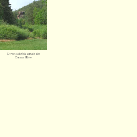
Elwetritschefels unweit der
Dahner Hütte