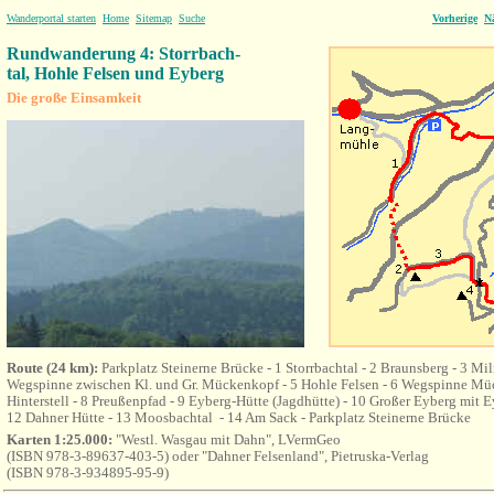
Wanderportal starten
Home
Sitemap
Suche
Vorherige
N
Rundwanderung 4: Storrbach-
tal, Hohle Felsen und Eyberg
Die große Einsamkeit
Route (24 km):
P
arkplatz Steinerne Brücke
- 1 Storrbachtal - 2 Braunsberg - 3 Mi
Wegspinne zwischen Kl. und Gr. Mückenkopf - 5 Hohle Felsen - 6
Wegspinne Müc
Hinterstell - 8 Preußenpfad - 9 Eyberg-Hütte (Jagdhütte) - 10 Großer Eyberg mit 
12 Dahner Hütte - 13 Moosbachtal - 14
Am Sack -
P
arkplatz Steinerne Brücke
Karten 1:25.000:
"Westl. Wasgau mit Dahn", LVermGeo
(ISBN 978-3-89637-403-5) oder "Dahner Felsenland", Pietruska-Verlag
(ISBN 978-3-934895-95-9)