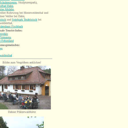
Schuhmuseum
, Skulpturenpark)
,
andbad Dahn
,
uine Altdahn
,
eiher Rohrwoog bei Hinterweidenthal und
hner Weiher bei Dahn,
stisch
und
Spielpark Teufelstisch
bei
weidenthal,
härenhaus Fischbach
ale Tourist-Infos:
stpfalz
Pirmasens
r Felsenland
smusgemeinden:
rg
weidenthal
Bilder zum Vergrößern anklicken!
Dahner Pfälzerwaldhütte