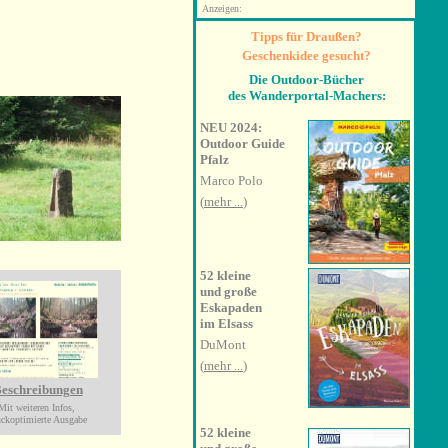
Anzeigen:
Tipps für Draußen?
Geschenkidee gesucht?
Die Outdoor-Bücher
des Wanderportal-Machers:
NEU 2024:
Outdoor Guide
Pfalz
Marco Polo
(
mehr ...
)
52 kleine
und große
Eskapaden
im Elsass
DuMont
(
mehr ...
)
eschreibungen
Mit weiteren Infos,
uckoptimierte Ausgabe
52 kleine