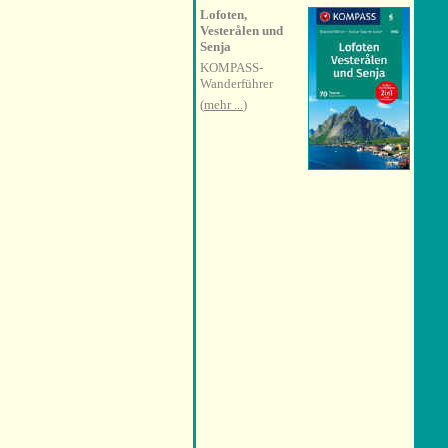
Lofoten,
Vesterålen und
Senja
KOMPASS-
Wanderführer
(
mehr ...
)