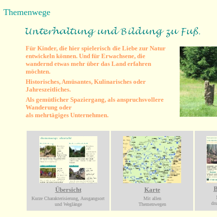
Themenwege
Für Kinder, die hier spielerisch
die Liebe zur Natur
entwickeln können.
Und für Erwachsene, die
wandernd etwas mehr über das Land erfahren
möchten.
Historisches, Amüsantes, Kulinarisches oder
Jahreszeitliches.
Als gemütlicher Spaziergang, als anspruchsvollere
Wanderung oder
als mehrtägiges Unternehmen.
B
Übersicht
Karte
Kurze Charakterisierung, Ausgangsort
Mit allen
dr
und Weglänge
Themenwegen