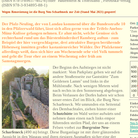
(ISBN 978-3-89637-402-8) oder "Hauenstein & Trifelsland", Pietruska-Verlag
(ISBN 978-3-934895-88-1)
Wegen Renovierung ist die Burg Neu-Scharfeneck zur Zeit (Stand Mai 2021) gesperrt!
Der Pfalz-Neuling, der von Landau kommend über die Bundesstraße 10
Ort:
Parke
in den Pfälzerwald fährt, lässt sich allzu gerne von der Trifels-Anebos-
"Zum 
Münz-Kulisse gefangen nehmen. Er ahnt nicht, welche Genüsse sich
Länge
rechterhand rund um das Bürstenbinderdorf Ramberg auftun - zum
Ansti
Beispiel der hier vorgeschlagene, drei attraktive Burgen berührende
Schwe
Höhenweg inmitten großer kastanienreicher Wälder. Der Pfalzkenner
Aussi
allerdings weiß, dass sich hier am Wochenende sehr viel Volk tummelt
Abges
und geht die Tour eher an einem Wochentag oder früh am
Orien
Samstagmorgen.
Der Beginn des Aufstieges ist nicht
markiert: Vom Parkplatz gehen wir auf die
andere Straßenseite zur Gaststätte "Zum
Goldenen Lamm" und links in die
Mühlstraße. Nach wenigen Metern wird
nach rechts in den Sonnenweg abgebogen.
Beim Verlassen der Dorfes haben wir schon
unser erstes Ziel im Blick, die Burg Neu-
Einke
Scharfeneck. Wir umrunden ein Seitental
PWV-H
des Dernbachtales, ziehen hinter einer
Rambu
Schutzhütte
im Wald weiter aufwärts und
Felsb
nehmen dann einen nach links empor
Burge
führenden steilen Pfad, der uns an einem
Neu-S
Felsen vorbei zur
Burgruine Neu-
Meiste
Ramb
Scharfeneck
(490 m) bringt. Diese Burganlage ist mit ihrer glänzenden
Aussicht in den Wasgau und ihren riesigen Ausmaßen sicher eine der