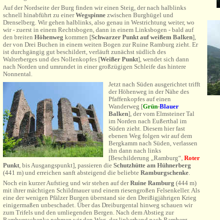
Auf der Nordseite der Burg finden wir einen Steig, der nach halblinks
schnell hinabführt zu einer
Wegspinne
zwischen Burghügel und
Drenselberg. Wir gehen halblinks, also genau in Westrichtung weiter, wo
wir - zuerst in einem Rechtsbogen, dann in einem Linksbogen - bald auf
den breiten
Höhenweg
kommen [
Schwarzer Punkt auf weißem Balken
],
der von Drei Buchen in einem weiten Bogen zur Ruine Ramburg zieht. Er
ist durchgängig gut beschildert, verläuft zunächst südlich des
Walterberges und des Nollenkopfes [
Weißer Punkt
], wendet sich dann
nach Norden und umrundet in einer großzügigen Schleife das hintere
Nonnental.
Jetzt nach Süden ausgerichtet trifft
der Höhenweg in der Nähe des
Pfaffenkopfes auf einen
Wanderweg [
Grün
-
Blauer
Balken
], der vom Elmsteiner Tal
im Norden nach Eußerthal im
Süden zieht. Diesem hier fast
ebenen Weg folgen wir auf dem
Bergkamm nach Süden, verlassen
ihn dann nach links
[Beschilderung „Ramburg“
,
Roter
Punkt
, bis Ausgangspunkt], passieren die
Schutzhütte am Hühnerberg
(441 m) und erreichen sanft absteigend die beliebte
Ramburgschenke
.
Noch ein kurzer Aufstieg und wir stehen auf der
Ruine Ramburg
(444 m)
mit ihrer
mächtigen
Schildmauer und einem riesengroßen Felsenkeller. Als
eine der wenigen Pfälzer Burgen überstand sie den Dreißigjährigen Krieg
einigermaßen unbeschadet. Über das Dreiburgental hinweg schauen wir
zum Trifels und den umliegenden Bergen. Nach dem Abstieg zur
Ramburgschenke nehmen wir den Weg, der linkerhand nach Ramberg