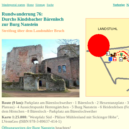
Wanderportal starten
Home
Sitemap
Suche
Vorherige
N
Rundwanderung 76:
Durchs Kindsbacher Bärenloch
zur Burg Nanstein
Streifzug über dem Landstuhler Bruch
Route (9 km):
Parkplatz am Bärenlochweiher - 1 Bärenloch - 2 Hexentanzplatz - 
Plateau) - 4 Aussichtspunkt Herrengärtchen - 5 Burg Nanstein - 6 Heidenfelsen (Fe
dem Hörnchen - 8 Bärenloch - Parkplatz am Bärenlochweiher
Karte 1:25.000:
"Westpfalz Süd - Pfälzer Mühlenland mit Sickinger Höhe",
LVermGeo (ISBN 978-3-89637-414-1)
Öffnungszeiten der Burg Nanstein
beachten!