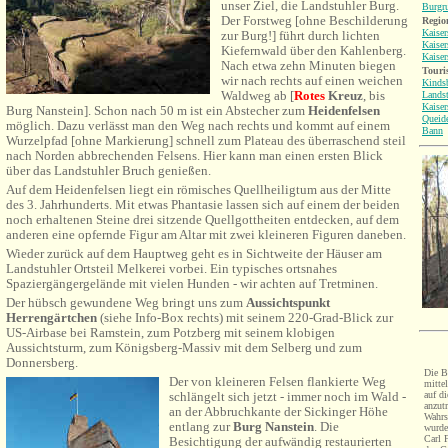
unser Ziel, die Landstuhler Burg.
Burgr
Der Forstweg [ohne Beschilderung
Region
Kaiser
zur Burg!] führt durch lichten
Kaiser
Kiefernwald über den Kahlenberg.
Kaiser
Nach etwa zehn Minuten biegen
Touri
wir nach rechts auf einen weichen
Kinds
Waldweg ab [
Rotes
Kreuz
, bis
Lands
Kaiser
Burg Nanstein]. Schon nach 50 m ist ein Abstecher zum
Heidenfelsen
Queid
möglich. Dazu verlässt man den Weg nach rechts und kommt auf einem
Bann
Wurzelpfad [ohne Markierung] schnell zum Plateau des überraschend steil
nach Norden abbrechenden Felsens. Hier kann man einen ersten Blick
über das Landstuhler Bruch genießen.
Auf dem Heidenfelsen liegt ein römisches Quellheiligtum aus der Mitte
des 3. Jahrhunderts. Mit etwas Phantasie lassen sich auf einem der beiden
noch erhaltenen Steine drei sitzende Quellgottheiten entdecken, auf dem
anderen eine opfernde Figur am Altar mit zwei kleineren Figuren daneben.
Wieder zurück auf dem Hauptweg geht es in Sichtweite der Häuser am
Landstuhler Ortsteil Melkerei vorbei. Ein typisches ortsnahes
Spaziergängergelände mit vielen Hunden - wir achten auf Tretminen.
Der hübsch gewundene Weg bringt uns zum
Aussichtspunkt
Herrengärtchen
(siehe Info-Box rechts) mit seinem 220-Grad-Blick zur
US-Airbase bei Ramstein, zum Potzberg mit seinem klobigen
Aussichtsturm, zum Königsberg-Massiv mit dem Selberg und zum
Donnersberg.
Die B
Der von kleineren Felsen flankierte Weg
mitte
auf di
schlängelt sich jetzt - immer noch im Wald -
anzut
an der Abbruchkante der Sickinger Höhe
Wahrs
entlang zur
Burg Nanstein
. Die
wurde
Carl 
Besichtigung der aufwändig restaurierten