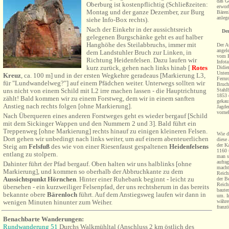
das G
Oberburg ist kostenpflichtig (Schließzeiten:
erwor
Montag und der ganze Dezember, zur Burg
Bären
anleg
siehe Info-Box rechts).
Nach der Einkehr in der aussichtsreich
Der
gelegenen Burgschänke geht es auf halber
Hanghöhe des Steilabbruchs, immer mit
Der A
angel
dem Landstuhler Bruch zur Linken, in
vom Ku
Richtung Heidenfelsen. Dazu laufen wir
Infot
kurz zurück, gehen nach links hinab
[
Rotes
Didier
Unter
Kreuz
, ca. 100 m]
und in der ersten Wegkehre geradeaus [Markierung L3,
Fernro
für "Lundwandelweg?"] auf einem Pfädchen weiter. Unterwegs sollten wir
Bruch
Stahl
uns nicht von einem Schild mit L2 irre machen lassen - die Hauptrichtung
1853 
zählt! Bald kommen wir zu einem Forstweg, dem wir in einem sanften
gekauf
Anstieg nach rechts folgen [ohne Markierung].
Jagde
vorne
Nach Überqueren eines anderen Forstweges geht es wieder bergauf [Schild
mit dem Sickinger Wappen und den Nummern 2 und 3]. Bald führt ein
Treppenweg [ohne Markierung] rechts hinauf zu einigen kleineren Felsen.
Wie d
Dort gehen wir unbedingt nach links weiter, um auf einem abenteuerlichen
diese
der Ka
Steig am
Felsfuß
des wie von einer Riesenfaust gespaltenen
Heidenfelsens
1160 
entlang zu stolpern.
man s
aufra
Dahinter führt der Pfad bergauf. Oben halten wir uns halblinks [ohne
macht
Markierung], und kommen so oberhalb der Abbruchkante zu dem
Reich
Aussichtspunkt Hörnchen
. Hinter einer Ruhebank beginnt - leicht zu
der B
Reich
übersehen - ein kurzweiliger Felsenpfad, der uns rechtsherum in das bereits
baute
bekannte obere
Bärenloch
führt. Auf dem Anstiegsweg laufen wir dann in
um. I
währe
wenigen Minuten hinunter zum Weiher.
franzö
Benachbarte Wanderungen:
Rundwanderung 51
Durchs Walkmühltal (Anschluss 2 km östlich des