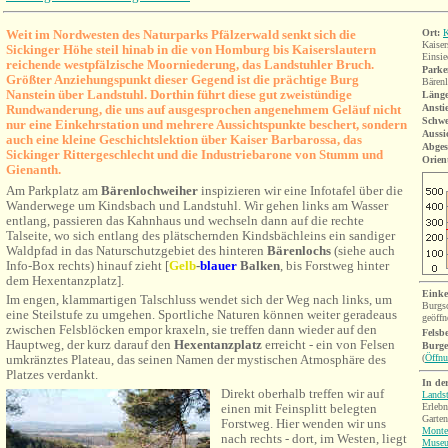
Weit im Nordwesten des Naturparks Pfälzerwald senkt sich die
Ort:
K
Kaiser
Sickinger Höhe steil hinab in die von Homburg bis Kaiserslautern
Einsie
reichende westpfälzische Moorniederung, da
s Landstuhler Bruch.
Parke
Größter Anziehungspunkt dieser Gegend ist die prächtige Burg
Bärenl
Nanstein über Landstuhl. Dorthin führt diese gut zweistündige
Länge
Rundwanderung, die uns auf ausgesprochen angenehmem Geläuf nicht
Ansti
Schwe
nur eine Einkehrstation und mehrere Aussichtspunkte beschert, sondern
Aussi
auch e
ine
kleine Geschichtslektion über Kaiser Barbarossa, das
Abges
Sickinger Rittergeschlecht und die Industriebarone von Stumm und
Orien
Gienanth.
Am Parkplatz am
Bärenlochweiher
inspizieren wir eine Infotafel über die
Wanderwege um Kindsbach und Landstuhl.
Wir gehen links am Wasser
entlang, passieren das Kahnhaus und wechseln dann auf die rechte
Talseite, wo sich entlang des plätschernden Kindsbächleins ein sandiger
Waldpfad in das Naturschutzgebiet des hinteren
Bärenlochs
(siehe auch
Info-Box rechts) hinauf zieht [
Gelb
-
blauer
Balken
, bis Forstweg hinter
dem Hexentanzplatz
].
Einke
Im engen, klammartigen Talschluss wendet sich der Weg nach links, um
Burgsc
eine Steilstufe zu umgehen. Sportliche Naturen können weiter geradeaus
geöffn
zwischen Felsblöcken empor kraxeln, sie treffen dann wieder auf den
Felsb
Hauptweg, der kurz darauf den
Hexentanzplatz
erreicht - ein von Felsen
Burg
umkränztes Plateau, das seinen Namen der mystischen Atmosphäre des
(
Öffnu
Platzes verdankt.
In de
Direkt oberhalb treffen wir auf
Lands
Erlebn
einen mit Feinsplitt belegten
Garten
Forstwe
g. Hier wenden wir uns
Monte
nach rechts - dort, im
Westen, liegt
Museu