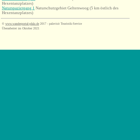
Hexentanzplatzes)
Naturspaziergang 1
Naturschutzgebiet Gelterswoog (
5 km östlich des
Hexentanzplatzes)
©
www.wanderportal-pfalz.de
2017 - palzvisit Touristik-Service
Überarbeitet im Oktober 2021