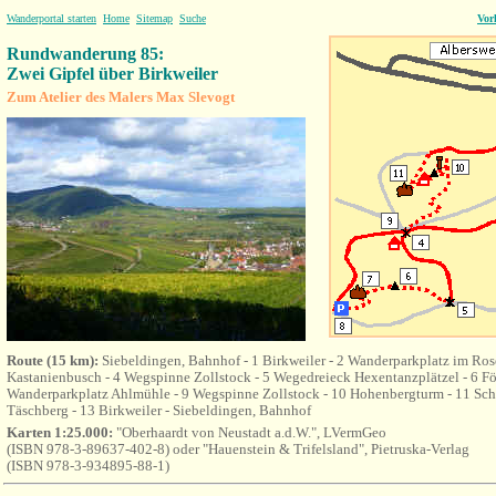
Wanderportal starten
Home
Sitemap
Suche
Vor
Rundwanderung 85:
Zwei Gipfel über Birkweiler
Zum Atelier des Malers Max Slevogt
Route (15 km):
Siebeldingen, Bahnhof - 1 Birkweiler - 2 Wanderparkplatz im Ros
Kastanienbusch - 4 Wegspinne Zollstock - 5 Wegedreieck Hexentanzplätzel - 6 Föh
Wanderparkplatz Ahlmühle - 9 Wegspinne Zollstock - 10 Hohenbergturm - 11 Sc
Täschberg - 13 Birkweiler - Siebeldingen, Bahnhof
Karten 1:25.000:
"Oberhaardt von Neustadt a.d.W.", LVermGeo
(ISBN 978-3-89637-402-8) oder "Hauenstein & Trifelsland", Pietruska-Verlag
(ISBN 978-3-934895-88-1)