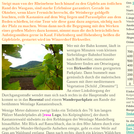
Steigt man von der Rheinebene hoch hinauf zu den Gipfeln am östlichen
Ort:
S
m)
Rand des Wasgaus, sind starke Erlebnisse garantiert. Gerade im
Start:
Oktober, wenn klare Fernsicht herrscht, die Weinberge goldgelb
Ortsei
leuchten, reife Kastanien auf dem Weg liegen und Parasolpilze aus dem
Länge
Boden schießen, ist eine Tour wie diese ganz dazu angetan, süchtig nach
Wander
der Pfalz zu machen. Wenn dann noch die Begegnung mit den Werken
Ansti
Schwe
eines großen Malers dazu kommt, nimmt man die doch beträchtlichen
Aussi
Aufstiegsmühen gerne in Kauf. Föhrlenberg und Hohenberg heißen die
Abges
Gipfelziele, gestartet wird im Winzerdorf Birkweiler.
Orien
Wer mit der Bahn kommt, läuft in
wenigen Minuten vom kleinen
Siebeldinger Bahnhof hinüber
nach Birkweiler; motorisierte
Wanderer finden am Ortseingang
von
Birkweiler
einen geeigneten
Parkplatz. Dann bummelt man
genüsslich durch die malerischen
Gassen mit ihrer mediterranen
Vegetation [Schild „Ortsmitte“].
An einer Linksbiegung der
Einke
Durchgangsstraße wendet man sich nach rechts in die Hauptstraße und
Kolpin
Dezemb
kommt so in das
Rosental
und einem
Wanderparkplatz
am Rande der
und S
berühmten Weinlage Kastanienbusch.
Felsb
Wenige Meter dahinter zweigt links ein Teilstück des 76 km langen
Burg
Neukas
Pfälzer Mandelpfades ab [
rosa
Logo
, bis Kolpinghütte], der durch
Kastanienwald südwärts zu den Rebhängen der Weinlage Mandelberg
In de
hinaufführt. Mit Blick auf Ranschbach, das in den 80er Jahren durch eine
Landa
angebliche Wunder-Heilquelle Aufsehen erregte, geht es eine Weile auf
Burg T
Deutsc
Gras am Waldrand entlang. Dann nach rechts, durch ein kleines Wäldchen