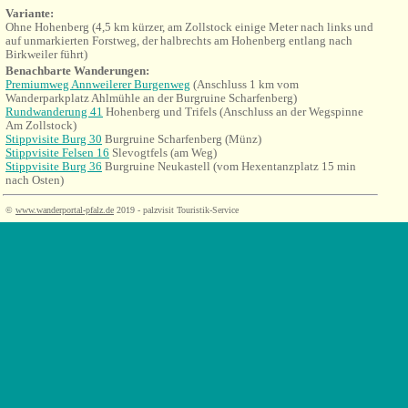
Variante:
Ohne Hohenberg (4,5 km kürzer, am Zollstock einige Meter nach links und
auf unmarkierten Forstweg, der halbrechts am Hohenberg entlang nach
Birkweiler führt)
Benachbarte Wanderungen:
Premiumweg Annweilerer Burgenweg
(Anschluss 1 km vom
Wanderparkplatz Ahlmühle an der Burgruine Scharfenberg)
Rundwanderung 41
Hohenberg und Trifels (Anschluss an der Wegspinne
Am Zollstock)
Stippvisite Burg 30
Burgruine Scharfenberg (Münz)
Stippvisite Felsen 16
Slevogtfels (am Weg)
Stippvisite Burg 36
Burgruine Neukastell (vom Hexentanzplatz 15 min
nach Osten)
©
www.wanderportal-pfalz.de
2019 - palzvisit Touristik-Service