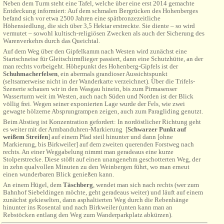
Neben dem Turm steht eine Tafel, welche über eine erst 2014 gemachte
Entdeckung informiert: Auf dem schmalen Bergrücken des Hohenberges
befand sich vor etwa 2500 Jahren eine spätbronzezeitliche
Höhensiedlung, die sich über 3,5 Hektar erstreckte. Sie diente – so wird
vermutet – sowohl kultisch-religiösen Zwecken als auch der Sicherung des
Warenverkehrs durch das Queichtal.
Auf dem Weg über den Gipfelkamm nach Westen wird zunächst eine
Startschneise für Gleitschirmflieger passiert, dann eine Schutzhütte, an der
man rechts vorbeigeht. Höhepunkt des Hohenberg-Gipfels ist der
Schuhmacherfelsen
, ein abermals grandioser Aussichtspunkt
(seltsamerweise nicht in der Wanderkarte verzeichnet). Über die Trifels-
Szenerie schauen wir in den Wasgau hinein, bis zum Pirmasenser
Wasserturm weit im Westen, auch nach Süden und Norden ist der Blick
völlig frei. Wegen seiner exponierten Lage wurde der Fels, wie zwei
gewagte hölzerne Absprungrampen zeigen, auch zum Paragliding genutzt.
Beim Abstieg ist Konzentration gefordert: In nordöstlicher Richtung geht
es weiter mit der Armbanduhren-Markierung
[
Schwarzer Punkt auf
weißem Streifen
] auf einem Pfad steil hinunter und dann [ohne
Markierung, bis Birkweiler] auf dem zweiten querenden Forstweg nach
rechts. An einer Weggabelung nimmt man geradeaus eine kurze
Stolperstrecke. Diese stößt auf einen unangenehm geschotterten Weg, der
in zehn qualvollen Minuten zu den Weinbergen führt, wo man erneut
einen wunderbaren Blick genießen kann.
An einem Hügel, dem
Täschberg
, wendet man sich nach rechts (wer zum
Bahnhof Siebeldingen möchte, geht geradeaus weiter) und läuft auf einem
zunächst gekieselten, dann asphaltierten Weg durch die Rebenhänge
hinunter ins Rosental und nach Birkweiler (unten kann man an
Rebstöcken entlang den Weg zum Wanderparkplatz abkürzen).