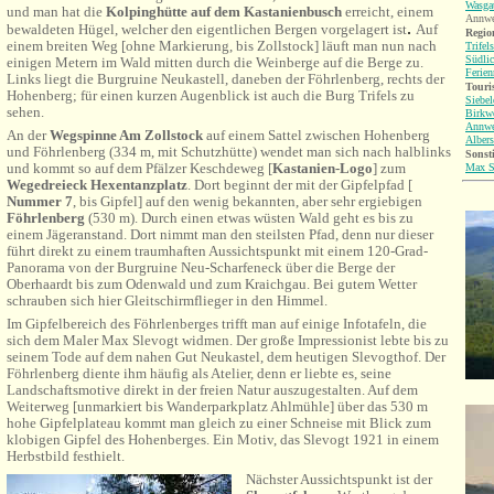
Wasga
und man hat die
Kolpinghütte auf dem Kastanienbusch
erreicht, einem
Annwe
.
bewaldeten Hügel, welcher den eigentlichen Bergen vorgelagert ist
Auf
Region
einem breiten Weg [ohne Markierung, bis Zollstock] läuft man nun nach
Trifel
Südlic
einigen Metern im Wald mitten durch die Weinberge auf die Berge zu.
Ferie
Links liegt die Burgruine Neukastell, daneben der Föhrlenberg, rechts der
Touri
Hohenberg; für einen kurzen Augenblick ist auch die Burg Trifels zu
Siebel
sehen.
Birkwe
Annwe
An der
Wegspinne Am Zollstock
auf einem Sattel zwischen Hohenberg
Albers
und Föhrlenberg (334 m, mit Schutzhütte)
wendet man sich nach halblinks
Sonsti
und kommt so auf dem Pfälzer Keschdeweg [
Kastanien-Logo
] zum
Max S
Wegedreieck Hexentanzplatz
. Dort beginnt der mit der Gipfelpfad [
Nummer 7
, bis Gipfel] auf den wenig bekannten, aber sehr ergiebigen
Föhrlenberg
(530 m). Durch einen etwas wüsten Wald geht es bis zu
einem Jägeranstand. Dort nimmt man den steilsten Pfad, denn nur dieser
führt direkt zu einem traumhaften Aussichtspunkt mit einem 120-Grad-
Panorama von der Burgruine Neu-Scharfeneck über die Berge der
Oberhaardt bis zum Odenwald und zum Kraichgau. Bei gutem Wetter
schrauben sich hier Gleitschirmflieger in den Himmel.
Im Gipfelbereich des Föhrlenberges trifft man auf einige Infotafeln, die
sich dem Maler Max Slevogt widmen. Der große Impressionist lebte bis zu
seinem Tode auf dem nahen Gut Neukastel, dem heutigen Slevogthof. Der
Föhrlenberg diente ihm häufig als Atelier, denn er liebte es, seine
Landschaftsmotive direkt in der freien Natur auszugestalten. Auf dem
Weiterweg [unmarkiert bis Wanderparkplatz Ahlmühle] über das 530 m
hohe Gipfelplateau kommt man gleich zu einer Schneise mit Blick zum
klobigen Gipfel des Hohenberges. Ein Motiv, das Slevogt 1921 in einem
Herbstbild festhielt.
Nächster Aussichtspunkt ist der