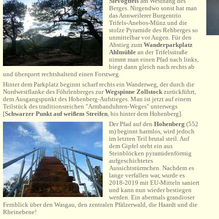
Slevogtfels
am Westhang des
Berges. Nirgendwo sonst hat man
das Annweilerer Burgentrio
Trifels-Anebos-Münz und die
stolze Pyramide des Rehberges so
unmittelbar vor Augen.
Für den
Abstieg zum
Wanderparkplatz
Ahlmühle
an der Trifelsstraße
nimmt man einen Pfad nach links,
biegt dann gleich nach rechts ab
und überquert rechtshaltend einen Forstweg.
Hinter dem Parkplatz beginnt scharf rechts ein Wanderweg, der durch die
Nordwestflanke des Föhrlenberges zur
Wegspinne Zollstock
zurückführt,
dem Ausgangspunkt des Hohenberg-Aufstieges. Man ist jetzt auf einem
Teilstück des traditionsreichen "Armbanduhren-Weges" unterwegs
[
Schwarzer Punkt auf weißem Streifen
, bis hinter dem Hohenberg].
Der Pfad auf den
Hohenberg
(552
m) beginnt harmlos, wird jedoch
im letzten Teil brutal steil. Auf
dem Gipfel steht ein aus
Steinblöcken pyramidenförmig
aufgeschichtetes
Aussichtstürmchen. Nachdem es
lange verfallen war, wurde es
2018-2019 mit EU-Mitteln saniert
und kann nun wieder bestiegen
werden. Ein abermals grandioser
Fernblick über den Wasgau, den zentralen Pfälzerwald, die Haardt und die
Rheinebene!