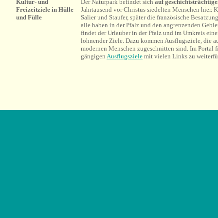
Kultur- und
Der Naturpark befindet sich
auf geschichtsträchti
Freizeitziele in Hülle
Jahrtausend vor Christus siedelten Menschen hier. K
und Fülle
Salier und Staufer, später die französische Besatzu
alle haben in der Pfalz und den angrenzenden Gebiet
findet der Urlauber in der Pfalz und im Umkreis eine
lohnender Ziele. Dazu kommen Ausflugsziele, die auf
modernen Menschen zugeschnitten sind. Im Portal fi
gängigen
Ausflugsziele
mit vielen Links zu weiterf