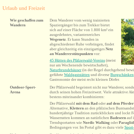
Urlaub und Freizeit
Wie geschaffen zum
Dem Wanderer vom wenig trainierten
Wandern
Spaziergänger bis zum Trekker bietet
sich auf einer Fläche von 1.800 km² ein
ausgedehntes, variantenreiches
Wegenetz
. Er kann Stunden in
abgeschiedener Ruhe verbringen, findet
aber gleichzeitig ein einzigartiges
Netz
an Wandererstützpunkten
vor:
45 Hütten des P
fälzerwald-Vereins
(meist
nur am Wochenende bewirtschaftet),
Naturfreundehäuser
(in der Regel durchgehend bewirt
geführte
Waldgaststätten
und diverse
Burgschänken
Gastronomie der meist recht kleinen Dörfer.
Outdoor-Sport-
Der Pfälzerwald begeistert nicht nur Wanderer, sond
Arena
durch seinen hohen Freizeitwert. Viele attraktive Akt
bestens miteinander kombinieren:
Der Pfälzerwald
mit dem Rad
oder
auf dem Pferde
Alternative,
Klettern
an den pfälzischen Buntsandst
hundertjährige Tradition zurückblicken und lockt F
Wasserratten kommen an natürlichen
Badeseen
auf 
Trendsportarten wie
Nordic Walking
oder
Paraglid
Bedingungen vor. Im Portal gibt es dazu viele
Sport