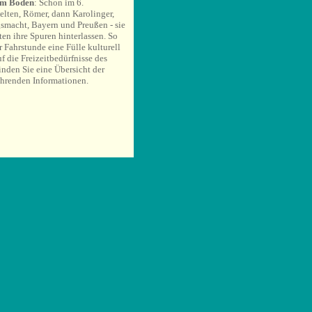
gem Boden
: Schon im 6.
elten, Römer, dann Karolinger,
ngsmacht, Bayern und Preußen - sie
en ihre Spuren hinterlassen. So
r Fahrstunde eine Fülle kulturell
 die Freizeitbedürfnisse des
nden Sie eine Übersicht der
ührenden Informationen.