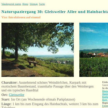
Wanderportal starten
Home
Sitemap
Suche
Naturspaziergang 30: Gleisweiler Allee und Hainbacht
Vier Attraktionen auf einmal
Charakter:
Ausnehmend schönes Weindörfchen, Kurpark mit
Eink
Gastst
exotischem Baumbestand, traumhafte Passage über den Weinbergen
In d
und ein typisches Haardttal
Deuts
Hamba
Ort:
Gleisweiler
Rietb
Start:
Im Ort (am Wochenende oftmals Parkplatznot)
Burg 
Regio
Länge:
1 km bis zum Eingang des Hainbachtals, weitere 3 km bis zum
Ferie
Talschluss