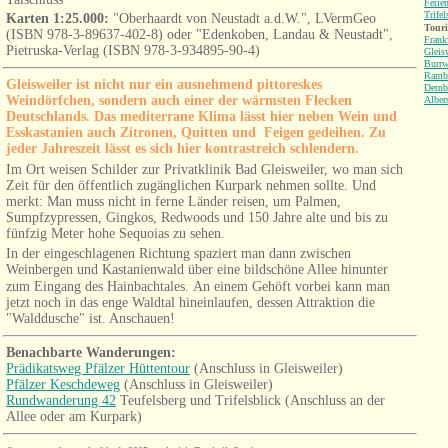
Ferie
Trifel
Karten 1:25.000:
"Oberhaardt von Neustadt a.d.W.", LVermGeo
Tour
(ISBN 978-3-89637-402-8) oder "Edenkoben, Landau & Neustadt",
Frank
Pietruska-Verlag (ISBN 978-3-934895-90-4)
Gleis
Burrw
Ramb
Gleisweiler ist nicht nur ein ausnehmend pittoreskes
Dernb
Weindörfchen, sondern auch einer der wärmsten Flecken
Alber
Deutschlands. Das mediterrane Klima lässt hier neben Wein und
Esskastanien auch Zitronen, Quitten und Feigen gedeihen. Zu
jeder Jahreszeit lässt es sich hier kontrastreich schlendern.
Im Ort weisen Schilder
zur Privatklinik Bad Gleisweiler, wo man sich
Zeit für den öffentlich zugänglichen Kurpark nehmen sollte. Und
merkt: Man muss nicht in ferne Länder reisen, um Palmen,
Sumpfzypressen, Gingkos, Redwoods und 150 Jahre alte und bis zu
fünfzig Meter hohe Sequoias zu sehen.
In der eingeschlagenen Richtung spaziert man dann zwischen
Weinbergen und Kastanienwald über eine bildschöne Allee hinunter
zum Eingang des Hainbachtales.
An einem Gehöft vorbei kann man
jetzt noch in das enge Waldtal hineinlaufen, dessen Attraktion die
"Walddusche" ist. Anschauen!
Benachbarte Wanderungen:
Prädikatsweg Pfälzer Hüttentour
(Anschluss in Gleisweiler)
Pfälzer Keschdeweg
(Anschluss in Gleisweiler)
Rundwanderung 42
Teufelsberg und
Trifelsblick (Anschluss an der
Allee oder am Kurpark)