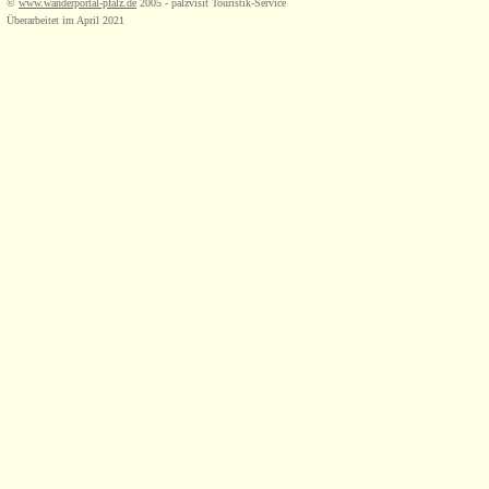
©
www.wanderportal-pfalz.de
2005 - palzvisit Touristik-Service
Überarbeitet im April 2021