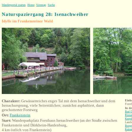
Wanderportal starten
Home
Sitemap
Suche
Naturspaziergang 28: Isenachweiher
Idylle im Frankensteiner Wald
Charakter:
Gewässerreiches enges Tal mit dem Isenachweiher und dem
Eink
Forst
Isenachursprung, viele Seitentälchen; zunächst asphaltiert, dann
In d
geschotterter Forstweg
Bad 
Ort:
Frankenstein
Riese
Kurpf
Start:
Wanderparkplatz Forsthaus Isenachweiher (an der Straße zwischen
Lambr
Frankenstein und Dürkheim-Hardenburg,
Burgr
4 km östlich von Frankenstein)
Kaiser