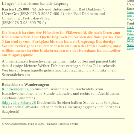
Garte
Länge:
4,5 km bis zum Isenach-Ursprung
Pfalzg
Karten 1:25.000:
"Mittel- und Unterhaardt mit Bad Dürkheim",
Regio
Kaise
LVermGeo (ISBN 978-3-89637-400-4) oder "Bad Dürkheim und
Bad 
Umgebung", Pietruska-Verlag
Regio
(ISBN 978-3-934895-79-9)
Tour
Frank
Bad 
Die Isenach ist eines der Flüsschen im Pfälzerwald, die nach Osten zum
Kaiser
Rhein hinstreben. Ihre Quelle liegt weit im Norden des Naturparks. Fast
Hochs
5 km sind es vom Parkplatz bis zum Isenach-Ursprung. Das dortige
Weide
Neide
Wanderrevier gehört zu den menschenleersten des Pfälzerwaldes; umso
Lambr
willkommener ist eine Einkehrstation wie das Forsthaus Isenachweiher
am Ausgangspunkt.
Am verträumten Isenachweiher geht man links vorbei und passiert bald
darauf einige kleinere Weiher. Dahinter verengt sich das Tal zusehends.
Wer bis zur Isenachquelle gehen möchte, biegt nach 3,5 km links in ein
Seitentälchen ein.
Benachbarte Wanderungen:
Rundwanderung 56
Aus dem Isenachtal zum Drachenfels (vom
Isenachweiher eine halbe Stunde talabwärts und rechts zum Anschluss am
Gasthaus Saupferch)
Stippvisite Felsen 28
Drachenfels (in einer halben Stunde vom Parkplatz
das Isenachtal abwärts und nach rechts zum Ausgangspunkt am Forsthaus
Saupferch)
©
www.wanderportal-pfalz.de
2005 - palzvisit Touristik-Service