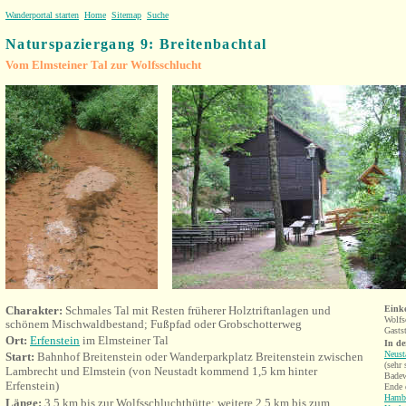
Wanderportal starten
Home
Sitemap
Suche
Naturspaziergang 9: Breitenbachtal
Vom Elmsteiner Tal zur Wolfsschlucht
Charakter:
Schmales Tal mit Resten früherer Holztriftanlagen und
Eink
Wolfs
schönem Mischwaldbestand; Fußpfad oder Grobschotterweg
Gastst
Ort:
Erfenstein
im Elmsteiner Tal
In d
Neust
Start:
Bahnhof Breitenstein oder Wanderparkplatz Breitenstein zwischen
(sehr
Lambrecht und Elmstein (von Neustadt kommend 1,5 km hinter
Badew
Erfenstein)
Ende 
Hamba
Länge:
3,5 km bis zur Wolfsschluchthütte; weitere 2,5 km bis zum