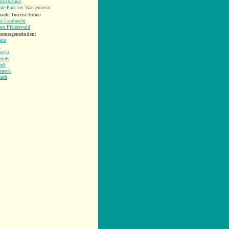
cksbähnel
alz-Park
bei Wachenheim
nale Tourist-Infos:
n Lambrecht
um Pfälzerwald
ismusgemeinden:
ein
l
echt
nfels
adt
eneck
bach