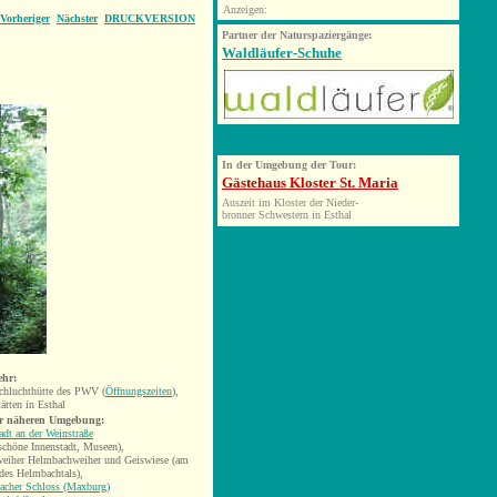
Anzeigen:
Vorheriger
Nächster
DRUCKVERSION
Partner der Naturspaziergänge:
Waldläufer-Schuhe
In der Umgebung der Tour:
Gästehaus Kloster St. Maria
Auszeit im Kloster der Nieder-
bronner Schwestern in Esthal
ehr:
chluchthütte des PWV (
Öffnungszeiten
),
ätten in Esthal
er näheren Umgebung:
adt an der Weinstraße
 schöne Innenstadt, Museen),
eiher Helmbachweiher und Geiswiese (am
des Helmbachtals),
cher Schloss (Maxburg)