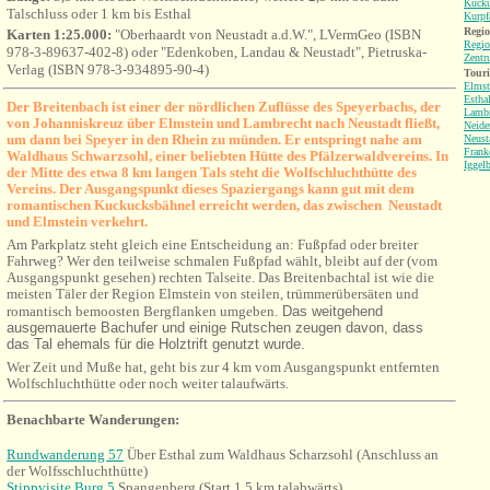
Kucku
Talschluss oder 1 km bis Esthal
Kurpf
Regio
Karten 1:25.000:
"Oberhaardt von Neustadt a.d.W.", LVermGeo (ISBN
Regio
978-3-89637-402-8) oder "Edenkoben, Landau & Neustadt", Pietruska-
Zentr
Verlag (ISBN 978-3-934895-90-4)
Tour
Elmst
Estha
Der Breitenbach ist einer der nördlichen Zuflüsse des Speyerbachs, der
Lambr
von Johanniskreuz über Elmstein und Lambrecht nach Neustadt fließt,
Neide
um dann bei Speyer in den Rhein zu münden. Er entspringt nahe am
Neust
Frank
Waldhaus Schwarzsohl, einer beliebten Hütte des Pfälzerwaldvereins. In
Iggel
der Mitte des etwa 8 km langen Tals steht die Wolfschluchthütte des
Verein
s. Der Ausgangspunkt dieses Spaziergangs kann gut mit dem
romantischen Kuckucksbähnel erreicht werden, das zwischen Neustadt
und Elmstein verkehrt.
Am Parkplatz steht gleich eine Entscheidung an: Fußpfad oder breiter
Fahrweg? Wer den teilweise schmalen Fußpfad wählt, bleibt auf der (vom
Ausgangspunkt gesehen) rechten Talseite. Das Breitenbachtal ist wie die
meisten Täler der Region Elmstein von steilen, trümmerübersäten und
romantisch bemoosten Bergflanken umgeben.
Das weitgehend
ausgemauerte Bachufer und einige Rutschen zeugen davon, dass
das Tal ehemals für die Holztrift genutzt wurde.
Wer Zeit und Muße hat, geht bis zur 4 km vom Ausgangspunkt entfernten
Wolfschluchthütte oder noch weiter talaufwärts.
Benachbarte Wanderungen:
Rundwanderung 57
Über Esthal zum Waldhaus Scharzsohl (Anschluss an
der
Wolfsschluchthütte
)
Stippvisite Burg 5
Spangenberg (Start 1,5 km talabwärts)