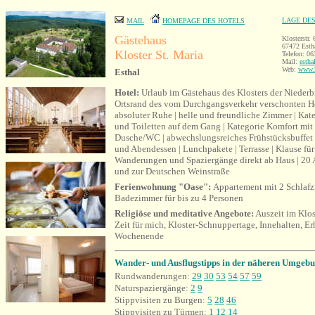
LAGE DE
MAIL
HOMEPAGE DES HOTELS
Gästehaus
Klosterstr. 
67472 Estha
Kloster St. Maria
Telefon: 0
Mail:
estha
Web:
www.k
Esthal
Hotel:
Urlaub im Gästehaus des Klosters der Niederb
Ortsrand des vom Durchgangsverkehr verschonten H
absoluter Ruhe | helle und freundliche Zimmer | Ka
und Toiletten auf dem Gang | Kategorie Komfort mi
Dusche/WC | abwechslungsreiches Frühstücksbuffet 
und Abendessen | Lunchpakete | Terrasse | Klause für 
Wanderungen und Spaziergänge direkt ab Haus | 20
und zur Deutschen Weinstraße
Ferienwohnung "Oase":
Appartement mit 2 Schlaf
Badezimmer für bis zu 4 Personen
Religiöse und meditative Angebote:
Auszeit im Klos
Zeit für mich, Kloster-Schnuppertage, Innehalten, Er
Wochenende
Wander- und Ausflugstipps in der näheren Umgebu
Rundwanderung
en:
29
30
53
54
57
59
Naturspaziergänge:
2
9
Stippvisiten zu Burgen:
5
28
46
Stippvisiten zu Türmen:
1
12
14