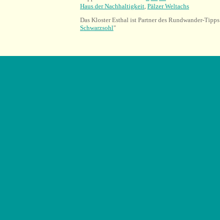
Haus der Nachhaltigkeit
,
Pälzer Weltachs
Das Kloster Esthal ist Partner des Rundwander-Tipps
Schwarzsohl
"