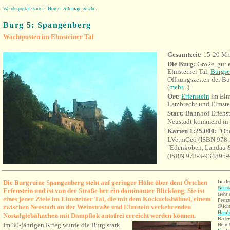
Wanderportal starten
Home
Sitemap
Suche
Burg 5: Spangenberg
Wachtposten im Elmsteiner Tal
Gesamtzeit:
15-20 Mi
Die Burg:
Große, gut 
Elmsteiner Tal,
Burgs
Öffnungszeiten der Bu
(
mehr...
)
Ort:
Erfenstein
im Elms
Lambrecht und Elmste
Start:
Bahnhof Erfenst
Neustadt kommend in E
Karten 1:25.000:
"Obe
LVermGeo (ISBN 978-
"Edenkoben, Landau & 
(ISBN 978-3-934895-
Die Burgruine Spangenberg steht auf geringer Höhe über dem Örtchen
In d
Neust
Erfenstein und ist von der Straße her ein dominanter Blickfang. Sie ist
(sehr
eines jener Ziele im Elmsteiner Tal, die mit dem Kuckucksbähnel, einem
Freiz
zwischen Neustadt an der Weinstraße und Elmstein verkehrenden
(Rich
Hamba
Nostalgiebähnchen mit Dampflok autofrei erreicht werden können.
Badew
Im 30-jährigen Krieg wurde die Burg stark
Helmb