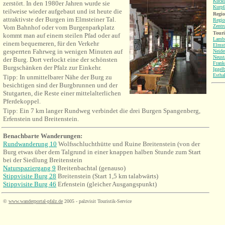
Kucku
zerstört. In den 1980er Jahren wurde sie
Kurpf
teilweise wieder aufgebaut und ist heute die
Regio
attraktivste der Burgen im Elmsteiner Tal.
Regio
Zentr
Vom Bahnhof oder vom Burgenparkplatz
Tour
kommt man auf einem steilen Pfad oder auf
Lambr
einem bequemeren, für den Verkehr
Elmst
gesperrten Fahrweg in wenigen Minuten auf
Neide
Neust
der Burg. Dort verlockt eine der schönsten
Frank
Burgschänken der Pfalz zur Einkehr.
Iggel
Estha
Tipp: In unmittelbarer Nähe der Burg zu
besichtigen sind der Burgbrunnen und der
Stutgarten, die Reste einer mittelalterlichen
Pferdekoppel.
Tipp: Ein 7 km langer Rundweg verbindet die drei Burgen Spangenberg,
Erfenstein und Breitenstein.
Benachbarte Wanderungen:
Rundwanderung 10
Wolfsschluchthütte und Ruine Breitenstein (von der
Burg etwas über dem Talgrund in einer knappen halben Stunde zum Start
bei der Siedlung Breitenstein
Naturspaziergang 9
Breitenbachtal (genauso)
Stippvisite Burg 28
Breitenstein (Start 1,5 km talabwärts)
Stippvisite Burg 46
Erfenstein (gleicher Ausgangspunkt)
©
www.wanderportal-pfalz.de
2005 - palzvisit Touristik-Service