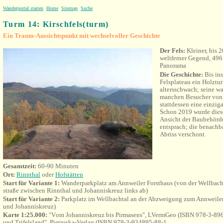
Wanderportal starten
Home
Sitemap
Suche
Turm 14: Kirschfels(turm)
Ein Traum-Aussichtspunkt mit wechselvoller Geschichte
Der Fels:
Kleiner, bis 
weltferner Gegend, 49
Panorama
Die Geschichte:
Bis in
Felsplateau ein Holztur
altersschwach; seine w
manchen Besucher von 
stattdessen eine einziga
Schon 2019 wurde diese
Ansicht der Baubehörde
entsprach; die benachb
Abriss verschont.
Gesamtzeit:
60-90 Minuten
Ort:
Rinnthal
oder
Hofstätten
Start für Variante 1:
Wanderparkplatz am Annweiler Forsthaus (von der Wellbach
straße zwischen Rinnthal und Johanniskreuz links ab)
Start für Variante 2:
Parkplatz im Wellbachtal an der Abzweigung zum Annweiler
und Johanniskreuz)
Karte 1:25.000:
"V
om Johanniskreuz bis Pirmasens"
, LVermGeo (
ISBN 978-3-896
und Trifelsland", Pietruska-Verlag (ISBN 978-3-934895-88-1