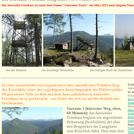
Das Annweiler Forsthaus ist unter dem Namen "Schwarzer Fuchs" seit März 2019 nach längerer Pause 
Der alte Holzurm Die kurzlebige Holztribüne Die heutigen Reste der Holztribüne
In einer menschenleeren Gegend mit schier unendlichen Wäldern liegt
Eink
Annw
der Kirschfels, einer der ergiebigsten Aussichtspunkte des Pfälzerwaldes.
In d
Wegen seiner Nähe zu dem mit dem Auto anfahrbaren Annweiler
Frei
Forsthaus ist er gut besucht - wer lieber für sich ist, meidet deshalb das
Burg 
Wochenende.
Joha
Motor
V
ariante 1 (kürzester Weg, eben,
Haus 
60 Minuten):
Am Annweiler
Wild
Forsthaus beginnt ein angenehmer
Deut
Schu
Höhenweg [beschildert], der über
Regi
den Bergrücken der Langplatte
Trife
zum Kirschfels führt.
Dass man dort
Tour