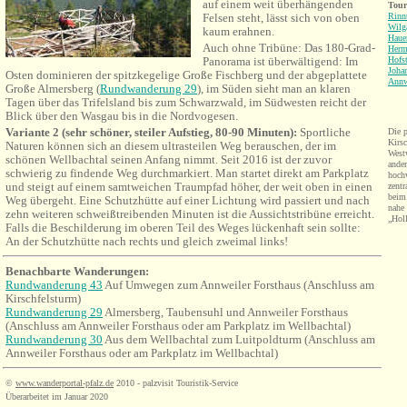
auf einem weit überhängenden
Tour
Felsen steht, lässt sich von oben
Rinn
Wilg
kaum erahnen.
Haue
Auch ohne Tribüne: Das 180-Grad-
Herm
Panorama ist überwältigend: Im
Hofst
Joha
Osten dominieren der spitzkegelige Große Fischberg und der abgeplattete
Annw
Große Almersberg (
Rundwanderung 29
), im Süden sieht man an klaren
Tagen über das Trifelsland bis zum Schwarzwald, im Südwesten reicht der
Blick über den Wasgau bis in die Nordvogesen.
Variante 2 (sehr schöner, steiler Aufstieg, 80-90 Minuten):
Sportliche
Die 
Kirs
Naturen können sich an diesem ultrasteilen Weg berauschen, der im
West
schönen Wellbachtal seinen Anfang nimmt. Seit 2016 ist der zuvor
ande
schwierig zu findende Weg durchmarkiert. Man startet direkt am Parkplatz
hoch
und steigt auf einem samtweichen Traumpfad höher, der weit oben
in
einen
zentr
beim 
Weg übergeht. Eine Schutzhütte auf einer Lichtung wird passiert und nach
nahe 
zehn weiteren schweißtreibenden Minuten ist die Aussichtstribüne erreicht.
„Holl
Falls die Beschilderung im oberen Teil des Weges lückenhaft sein sollte:
An der Schutzhütte nach rechts und gleich zweimal links!
Benachbarte Wanderungen
:
Rundwanderung 43
Auf Umwegen zum Annweiler Forsthaus (Anschluss am
Kirschfelsturm)
Rundwanderung 29
Almersberg, Taubensuhl und Annweiler Forsthaus
(Anschluss am Annweiler
Forsthaus
oder am Parkplatz im Wellbachtal)
Rundwanderung 30
Aus dem Wellbachtal zum Luitpoldturm (Anschluss am
Annweiler Forsthaus oder am Parkplatz im Wellbachtal)
©
www.wanderportal-pfalz.de
2010 - palzvisit Touristik-Service
Überarbeitet im Januar 2020