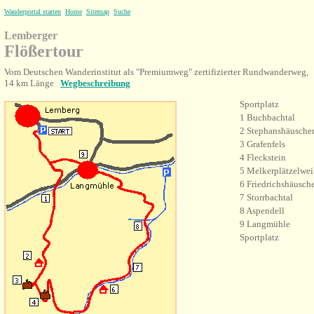
Wanderportal starten
Home
Sitemap
Suche
Lemberger
Flößertour
Vom Deutschen Wanderinstitut als "Premiumweg" zertifizierter Rundwanderweg,
14 km Länge
Wegbeschreibung
Sportplatz
1 Buchbachtal
2 Stephanshäusche
3 Grafenfels
4 Fleckstein
5 Melkerplätzelwei
6 Friedrichshäusch
7 Storrbachtal
8 Aspendell
9 Langmühle
Sportplatz