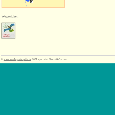
Wegzeichen:
©
www.wanderportal-pfalz.de
2021 - palzvisit Touristik-Service