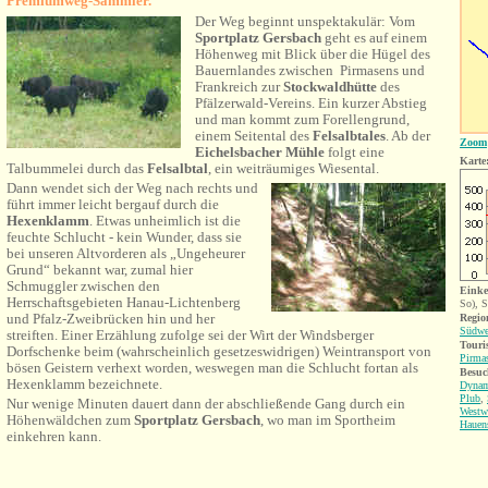
Premiumweg-Sammler.
Der Weg beginnt unspektakulär: Vom
Sportplatz Gersbach
geht es auf einem
Höhenweg mit Blick über die Hügel des
Bauernlandes zwischen Pirmasens und
Frankreich zur
Stockwaldhütte
des
Pfälzerwald-Vereins. Ein kurzer Abstieg
und man kommt zum Forellengrund,
einem Seitental des
Felsalbtales
. Ab der
Zoom
Eichelsbacher Mühle
folgt eine
Karte
Talbummelei durch das
Felsalbtal
, ein weiträumiges Wiesental.
Dann wendet sich der Weg nach rechts und
führt immer leicht bergauf durch die
Hexenklamm
. Etwas unheimlich ist die
feuchte Schlucht - kein Wunder, dass sie
bei unseren Altvorderen als „Ungeheurer
Grund“ bekannt war, zumal hier
Schmuggler zwischen den
Einke
Herrschaftsgebieten Hanau-Lichtenberg
So), S
und Pfalz-Zweibrücken hin und her
Region
Südwe
streiften. Einer Erzählung zufolge sei der Wirt der Windsberger
Touri
Dorfschenke beim (wahrscheinlich gesetzeswidrigen) Weintransport von
Pirma
bösen Geistern verhext worden, weswegen man die Schlucht fortan als
Besuc
Hexenklamm bezeichnete.
Dynam
Plub
,
Nur wenige Minuten dauert dann der abschließende Gang durch ein
Westw
Höhenwäldchen zum
Sportplatz Gersbach
, wo man im Sportheim
Hauen
einkehren kann.