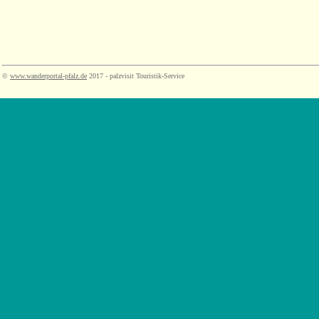
©
www.wanderportal-pfalz.de
2017 - palzvisit Touristik-Service