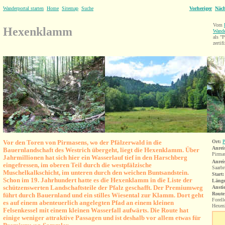
Wanderportal starten
Home
Sitemap
Suche
Vorheriger
Näch
Vom
Hexenklamm
Wande
als 
zertifi
Vor den Toren von Pirmasens, wo der Pfälzerwald in die
Ort:
P
Anrei
Bauernlandschaft des Westrich übergeht, liegt die Hexenklamm. Über
Pirma
Jahrmillionen hat sich hier ein Wasserlauf tief in den Harschberg
Anrei
eingefressen, im oberen Teil durch die westpfälzische
Saarb
Muschelkalkschicht, im unteren durch den weichen Buntsandstein.
Start:
Schon im 19. Jahrhundert hatte es die Hexenklamm in die Liste der
Länge
schützenswerten Landschaftsteile der Pfalz geschafft. Der Premiumweg
Ansti
Route
führt durch Bauernland und ein stilles Wiesental zur
Klamm.
Dort geht
Forell
es auf einem
abenteuerlich angelegten Pfad an einem kleinen
Hexen
Felsenkessel mit einem kleinen Wasserfall aufwärts. Die Route hat
einige weniger attraktive Passagen und ist deshalb vor allem etwas für