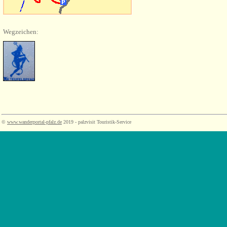
Wegzeichen:
©
www.wanderportal-pfalz.de
2019 - palzvisit Touristik-Service