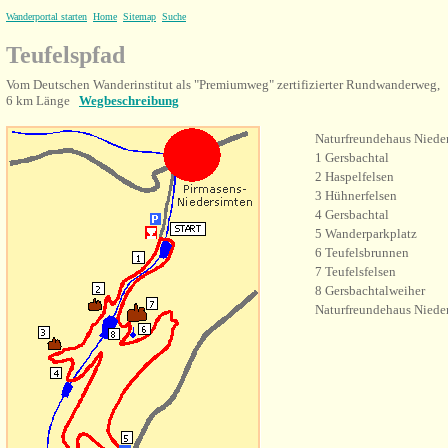
Wanderportal starten
Home
Sitemap
Suche
Teufelspfad
Vom Deutschen Wanderinstitut als "Premiumweg" zertifizierter Rundwanderweg,
6 km Länge
Wegbeschreibung
Naturfreundehaus Niede
1 Gersbachtal
2 Haspelfelsen
3
Hühnerfelsen
4 Gersbachtal
5 Wanderparkplatz
6 Teufelsbrunnen
7
Teufelsfelsen
8
Gersbachtalweiher
Naturfreundehaus
Niede