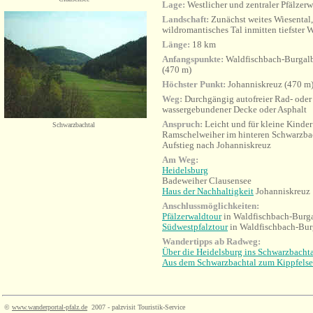
Lage:
Westlicher und zentraler Pfälzer
Landschaft:
Zunächst weites Wiesental,
wildromantisches Tal inmitten tiefster 
Länge:
18 km
Anfangspunkte:
Waldfischbach-Burgalb
(470 m)
Höchster Punkt:
Johanniskreuz (470 m
Weg:
Durchgängig autofreier Rad- oder
wassergebundener Decke oder Asphalt
Anspruch:
Leicht und für kleine Kinder
Schwarzbachtal
Ramschelweiher im hinteren Schwarzbac
Aufstieg nach Johanniskreuz
Am Weg:
Heidelsburg
Badeweiher Clausensee
Haus der Nachhaltigkeit
Johanniskreuz
Anschlussmöglichkeiten:
Pfälzerwaldtour
in Waldfischbach-Burg
Südwestpfalztour
in Waldfischbach-Bur
Wandertipps ab Radweg:
Über die Heidelsburg ins Schwarzbacht
Aus dem Schwarzbachtal zum Kippfels
©
www.wanderportal-pfalz.de
2007 - palzvisit Touristik-Service