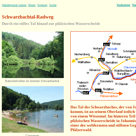
Wanderportal starten
Home
Sitemap
Suche
Vorheriger
Nä
Schwarzbachtal-Radweg
Durch ein stilles Tal hinauf zur pfälzischen Wasserscheide
Ramschelweiher im hinteren Schwarzbachtal
Das Tal des Schwarzbaches, der von J
kommt, ist an seinem Oberlauf östlich
von einem Wiesental. Im hinteren Teil
pfälzischen Wasserscheide in Johannis
einer der weltfernsten und stillsten G
Pfälzerwald.
Clausensee