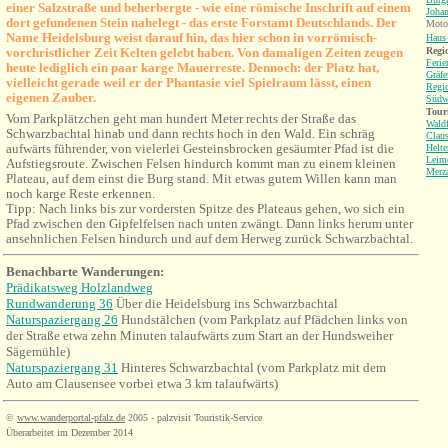
einer Salzstraße und beherbergte - wie eine römische Inschrift auf einem
Johan
dort gefundenen Stein nahelegt - das erste Forstamt Deutschlands. Der
Motor
Name Heidelsburg weist darauf hin, das hier schon in vorrömisch-
Haus 
vorchristlicher Zeit Kelten gelebt haben. Von damaligen Zeiten zeugen
Regio
Ferie
heute lediglich ein paar karge Mauerreste. Dennoch: der Platz hat,
Gräfe
vielleicht gerade weil er der Phantasie viel Spielraum lässt,
einen
Regi
eigenen Zauber.
Südw
Tour
Vom Parkplätzchen geht man hundert Meter rechts der Straße das
Waldf
Schwarzbachtal hinab und dann rechts hoch in den Wald. Ein schräg
Clau
aufwärts führender, von vielerlei Gesteinsbrocken gesäumter Pfad ist die
Helte
Leim
Aufstiegsroute. Zwischen Felsen hindurch kommt man zu einem kleinen
Merz
Plateau, auf dem einst die Burg stand. Mit etwas gutem Willen kann man
noch karge Reste erkennen.
Tipp: Nach links bis zur vordersten Spitze des Plateaus gehen, wo sich ein
Pfad zwischen den Gipfelfelsen nach unten zwängt. Dann links herum unter
ansehnlichen Felsen hindurch und auf dem Herweg zurück Schwarzbachtal.
Benachbarte Wanderungen:
Prädikatsweg Holzlandweg
Rundwanderung 36
Über die Heidelsburg ins Schwarzbachtal
Naturspaziergang 26
Hundstälchen (vom Parkplatz auf Pfädchen links von
der Straße etwa zehn Minuten talaufwärts zum Start an der Hundsweiher
Sägemühle)
Naturspaziergang 31
Hinteres Schwarzbachtal (vom Parkplatz mit dem
Auto am Clausensee vorbei etwa 3 km talaufwärts)
©
www.wanderportal-pfalz.de
2005 - palzvisit Touristik-Service
Überarbeitet im Dezember 2014