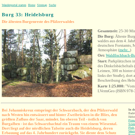
Wanderportal starten
Home
Sitemap
Suche
Burg 33: Heidelsburg
Die ältesten Burgenreste des Pfälzerwaldes
Gesamtzeit:
25-30 Mi
Die Burg:
Älteste Burg
waldes aus dem 4. Jahrh
deutschen Forstamts, 
Atmosphäre (
mehr...
)
Ort:
Waldfischbach-B
Start:
Parkplätzchen i
des Dinkelsbächeltals
Leimen, 300 m hinter 
links der Straße), dort
Beschreibung des Hel
Karte 1:25.000:
"V
om 
LVermGeo (
ISBN 978-
Bei Johanniskreuz entspringt der Schwarzbach, der den Pfälzerwald
In d
Bade
nach Westen hin entwässert und hinter Zweibrücken in die Blies, den
Helte
größten Zufluss der Saar, mündet. Im oberen Teil - östlich von
Pirm
Burgalben - ist das Schwarzbachtal ein Traum von einem Wiesental.
Scien
Dort liegt auf der nördlichen Talseite auch die Heidelsburg, deren
Plub
West
Erbauung auf das 4. Jahrhundert zurückgeht. Sie diente dem Schutz
Burgr