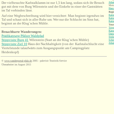
Der vielbesuchte Karlstalklamm ist nur 1,5 km lang, sodass sich ihr Besuch
Joha
Motor
gut mit dem von Burg Wilenstein und der Einkehr in einer der Gaststätten
Haus 
im Tal verbinden lässt.
Regi
Kaise
Auf eine Wegbeschreibung wird hier verzichtet: Man beginnt irgendwo im
Kaise
Tal und schaut sich in aller Ruhe um. Wer nur die Schlucht im Sinn hat,
Kaise
beginnt an der Klug´schen Mühle.
Tour
Tripp
Kaise
Benachbarte Wanderungen
:
Dans
Prädikatsweg Pfälzer Waldpfad
Stelz
Stippvisite Burg 41
Wilenstein (Start an der Klug´schen Mühle)
Schm
Joha
Stippvisite Ziel 10
Haus der Nachhaltigkeit (von der Karlstalschlucht eine
Viertelstunde talaufwärts zum Ausgangspunkt am Campingplatz
Heidenkopf)
©
www.wanderportal-pfalz.de
2005 - palzvisit Touristik-Service
Überarbeitet im August 2015