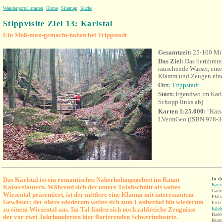
Wanderportal starten
Home
Sitemap
Suche
Stippvisite Ziel 13: Karlstal
Ein Muß-man-gemacht-haben bei Trippstadt
Gesamtzeit:
25-100 Mi
Das Ziel:
Das berühmtes
rauschende Wasser, ein
Klamm und Zeugen eine
Ort:
Trippstadt
Start:
Irgendwo im Karl
Schopp links ab)
Karten 1:25.000:
"Kai
LVermGeo (
ISBN 978-3
Das Karlstal ist ein romantisches Naherholungsgebiet im Raum
In
d
Kaise
Kaiserslautern. Während sich der untere Talabschnitt als weites
Gart
Wiesental präsentiert, ist der mittlere eine Klamm mit interessantem
Pfalz
Gewässer; der obere wiederum weitet sich zum Lauberhof hin wiederum
Fritz
zu einem Wiesental aus. Im Tal finden sich noch zahlreiche Zeugnisse
Erle
Bade
der vor zwei Jahrhunderten hier florierenden Schwerindustrie.
Burg