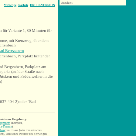
Anzeigen:
Vorherige
Nächste
DRUCKVERSION
 für Variante 1, 80 Minuten für
omme, mit Kreuzweg, über dem
örrenbach
ad Bergzabern
rrenbach, Parkplatz hinter der
ad Bergzabern, Parkplatz am
parks (auf der Straße nach
rtskern und Paddelweiher in die
n)
637-404-2) oder "Bad
r näheren Umgebung:
rgzabern
(Kurpark,
lz-Therme
),
burg
im Elsass (sehr romantisches
en),
Deutsches Weintor
bei Schweigen