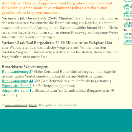
Deutsc
der Pfalz ist. Oder wir beginnen in Bad Bergzabern, dem nach Bad
Wild- 
Dürkheim größten staatlich anerkannten Heilbad der Pfalz, und
Burg Tr
genießen einen längeren Anmarsch.
Burg B
Burgru
Variante 1 (ab Dörrenbach, 25-40 Minuten):
Ab Ortsmitte findet man an
Region
der sehens
werten Wehrkirche die Beschilderung zur Kapelle, zu der ein
Bad Be
Südlic
kurzer und herzhafter Anstieg durch Kastanienwälder hinauf führt. Direkt
Touri
neben der Kapelle kann man sich an einem Kreuzweg auf bequeme Weise
Bad Be
fürs erste aller Sünden entledigen.
Dörren
Böllen
Variante 2 (ab Bad Bergzabern, 70-80 Minuten):
Am Parkplatz klärt
Oberot
eine Wandertafel über das örtliche Wegenetz auf. Wir nehmen den
direkten Weg nach Dörrenbach; auf dem zunächst steilen, dann einfachen
Weg dorthin steht unser Ziel.
Benachbarte Wanderungen:
Rundwanderung
27
Hohe Derst und Ruine Guttenberg (von der Kapelle
in einer guten Viertelstunde zum Anschluss am Stäffelsbergturm)
Rundwanderung 44
Von Bad Bergzabern zum Stäffelsberg (genauso)
Stippvisite Turm 7
Stäffelsbergturm (genauso)
Stippvisite Turm 15
Bismarckturm (ab Ortsmitte Bad Bergzabern in 40
Minuten)
©
www.wanderportal-pfalz.de
2005 - palzvisit Touristik-Service