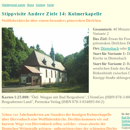
Wanderportal starten
Home
Sitemap
Suche
Stippvisite Andere Ziele 14: Kolmerkapelle
Wallfahrtskirche über einem besonders pittoresken Dörfchen
Gesamtzeit:
40 Minuten
Variante 2
Das Ziel:
Etwas für Fr
pittoresken Dörfchen D
Ort:
Dörrenbach
oder
B
Start für Variante 1:
Dö
Kirche in Dörrenbach
Start für Variante 2:
B
westlichen Ende des Kur
Birkenhördt zwischen O
Kneipp-Straße abbiege
Karten 1:25.000:
"Östl. Wasgau mit Bad Bergzabern", LVermGeo (ISBN 978-3-89
Bergzaberner Land", Pietruska-Verlag (ISBN 978-3-934895-94-2)
Schon vor Jahrhunderten am Standort der heutigen Kolmerkapelle
In de
Bad Be
über Dörrenbach eine Wallfahrtskirche. Dorthin kommen wir auf
Südpfa
kurzem Wege von Dörrenbach selbst, welches - etwas abseits der
Weißen
Deutschen Weinstraße gelegen - unbestritten eines der schönsten Dörfer
Städtch