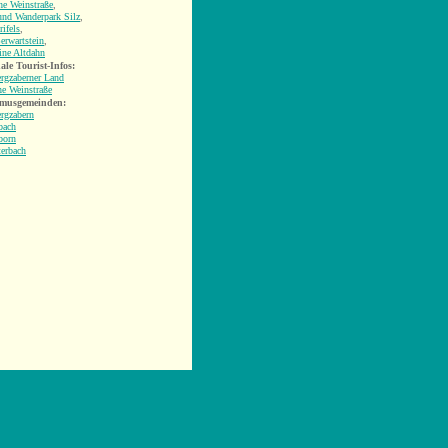
he Weinstraße
,
und Wanderpark Silz
,
ifels
,
erwartstein
,
ine Altdahn
ale Tourist-Infos:
rgzaberner Land
he Weinstraße
smusgemeinden:
rgzabern
bach
born
terbach