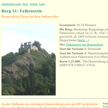
Wanderportal starten
Home
Sitemap
Suche
Burg 51: Falkenstein
Donnersberg-Thron auf dem Vulkanschlot
Gesamtzeit:
10-70 Minuten
Die Burg:
Horstartige Burganlage im
Falkenstein, erbaut im 12. Jh., 1647
geschleift, ab 1969 teilweise restauri
Burgschänke (
mehr ...
)
Ort:
Falkenstein am Donnersberg
Start für Variante 1
:
Dorfstraße
Start für Variante 2
:
Wanderp
arkpla
Auffahrt nach Falkenstein (von Win
Karte 1:25.000:
"Der Donnersberg 
(ISBN 978-3-89637-278-9)
An der Ostflanke des wuchtigen Donnersberges, des mit 687 m höchsten
Eink
Burg
Berges der Pfalz, überrragt die Burgruine Falkenstein das gleichnamige