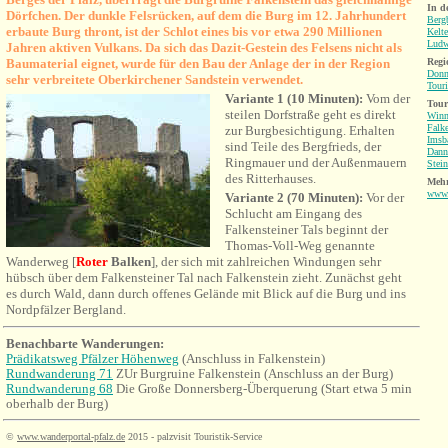
In d
Dörfchen. Der dunkle Felsrücken, auf dem die Burg im 12. Jahrhundert
Berg
erbaute Burg thront, ist der Schlot eines
bis vor etwa 290 Millionen
Kelte
Ludw
Jahren aktiven Vulkans. Da sich das Dazit-Gestein des Felsens nicht als
Baumaterial eignet, wurde für den Bau der Anlage der in der Region
Regi
Donn
sehr verbreitete Oberkirchener Sandstein verwendet.
Touri
Variante 1 (10 Minuten):
Vom der
Tour
steilen Dorfstraße geht es direkt
Winn
Falke
zur Burgbesichtigung. Erhalten
Imsb
sind Teile des Bergfrieds, der
Dann
Ringmauer und der Außenmauern
Stei
des Ritterhauses.
Mehr
www.
Variante 2 (70 Minuten):
Vor der
Schlucht am Eingang des
Falkensteiner Tals beginnt der
Thomas-Voll-Weg genannte
Wanderweg [
Roter
Balken
], der sich mit zahlreichen Windungen sehr
hübsch über dem Falkensteiner Tal nach Falkenstein zieht. Zunächst geht
es durch Wald, dann durch offenes Gelände mit Blick auf die Burg und ins
Nordpfälzer Bergland.
Benachbarte Wanderungen:
Prädikatsweg Pfälzer Höhenweg
(Anschluss in Falkenstein)
Rundwanderung 71
ZUr Burgruine Falkenstein (Anschluss an der Burg)
Rundwanderung 68
Die Große Donnersberg-Überquerung (Start etwa 5 min
oberhalb der Burg)
©
www.wanderportal-pfalz.de
2015 - palzvisit Touristik-Service