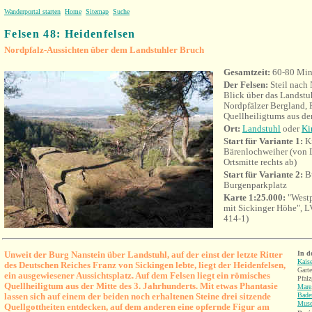
Wanderportal starten
Home
Sitemap
Suche
Felsen 48: Heidenfelsen
Nordpfalz-Aussichten über dem Landstuhler Bruch
Gesamtzeit:
60-80 Min
Der Felsen:
Steil nach
Blick über das Landstu
Nordpfälzer Bergland, 
Quellheiligtums aus de
Ort:
Landstuhl
oder
Ki
Start für Variante 1:
K
Bärenlochweiher (von 
Ortsmitte rechts ab)
Start für Variante 2:
Bu
Burgenparkplatz
Karte 1:25.000:
"Westp
mit Sickin
ger Höhe", 
414-1)
Unweit der Burg Nanstein über Landstuhl, auf der einst der letzte Ritter
In d
Kaise
des Deutschen Reiches Franz von Sickingen lebte, liegt der Heidenfelsen,
Gart
ein ausgewiesener Aussichtsplatz.
Auf dem Felsen liegt ein römisches
Pfalz
Quellheiligtum aus der Mitte des 3. Jahrhunderts. Mit etwas Phantasie
Mare
lassen sich auf einem der beiden noch erhaltenen Steine drei sitzende
Bade
Muse
Quellgottheiten entdecken, auf dem anderen eine opfernde Figur am