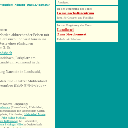
Anzeigen:
Vorheriger
Nächster
DRUCKVERSION
In der Umgebung der Tour:
Gemeinschaftszentrum
Ideal für Gruppen und Familien
In der Umgebung der Tour:
uten
Landhotel
Zum Storchennest
 Norden abbrechender Felsen mit
hler Bruch und weit hinein ins
Urlaub mit Störchen
Reste eines römischen
m 3. Jh.
ndsbach
indsbach, Parkplatz am
Landstuhl kommend in der
rg Nanstein in Landstuhl,
falz Süd - Pfälzer Mühlenland
LVermGeo (ISBN 978-3-89637-
er näheren Umgebung:
rslautern
(Einkaufsstadt, Erlebnisbad,
enschaugelände mit Japanischem Garten,
galerie, Pfalztheater,
Erlebnisbad Monte
,
Fritz-Walter-Stadion
),
see Gelterswoog
bei Hohenecken,
um Sickinger Höhe
in Queidersbach