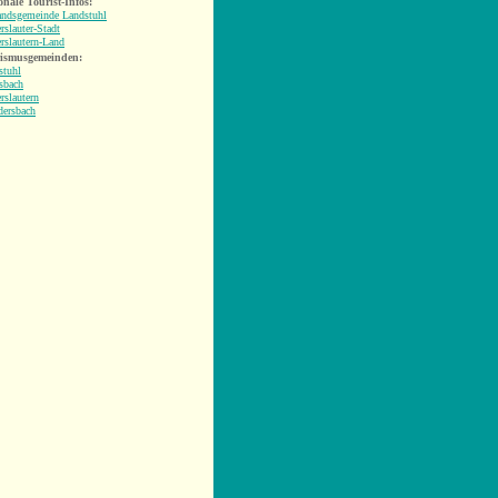
onale Tourist-Infos:
andsgemeinde Landstuhl
rslauter-Stadt
rslautern-Land
ismusgemeinden:
stuhl
sbach
rslautern
dersbach