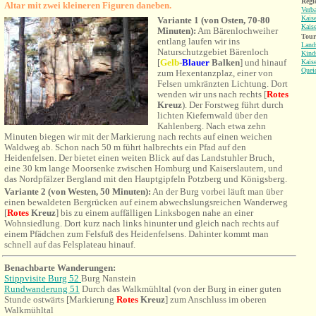
Regi
Altar mit zwei kleineren Figuren daneben.
Verb
Kaise
Variante 1 (von Osten, 70-80
Kaise
Minuten):
Am Bärenlochweiher
Tour
entlang laufen wir ins
Land
Naturschutzgebiet Bärenloch
Kind
[
Gelb
-
Blauer
Balken
] und hinauf
Kaise
Quei
zum Hexentanzplaz, einer von
Felsen umkränzten Lichtung. Dort
wenden
wir uns nach rechts [
Rotes
Kreuz
). Der Forstweg führt durch
lichten Kiefernwald über den
Kahlenberg. Nach etwa zehn
Minuten biegen wir mit der Markierung nach rechts auf einen weichen
Waldweg ab. Schon nach 50 m führt halbrechts ein Pfad auf den
Heidenfelsen. Der bietet einen
weiten Blick auf das Landstuhler Bruch,
eine 30 km lange Moorsenke zwischen Homburg und Kaiserslautern, und
das Nordpfälzer Bergland mit den Hauptgipfeln Potzberg und Königsberg.
Variante 2 (von Westen, 50 Minuten):
An der Burg vorbei läuft man über
einen bewaldeten Bergrücken auf einem abwechslungsreichen Wanderweg
[
Rotes
Kreuz
] bis zu einem auffälligen Linksbogen nahe an einer
Wohnsiedlung. Dort kurz nach links hinunter und gleich nach rechts auf
einem Pfädchen zum Felsfuß des Heidenfelsens
. Dahinter kommt man
schnell auf das Felsplateau hinauf.
Benachbarte Wanderungen
:
Stippvisite Burg 52
Burg Nanstein
Rundwanderung 51
Durch das Walkmühltal (von der Burg in einer guten
Stunde
ostwärts
[Markierung
Rotes
Kreuz
]
zum Anschluss im oberen
Walkmühltal