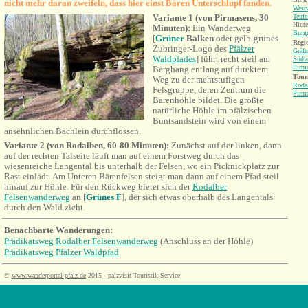
nicht mehr daran zweifeln, dass hier einst Bären Unterschlupf fanden.
West
Variante 1 (von Pirmasens, 30
Teufe
Hinte
Minuten):
Ein Wanderweg
Burgr
[
Grüner
Balken
oder gelb-grünes
Regio
Zubringer-Logo des
Pfälzer
Gräfe
Waldpfades
] führt recht steil am
Südw
Pirm
Berghang entlang auf direktem
Tour
Weg zu der mehrstufigen
Roda
Felsgruppe, deren Zentrum die
Pirm
Bärenhöhle bildet. Die größte
natürliche Höhle im pfälzischen
Buntsandstein wird von einem
ansehnlichen Bächlein durchflossen.
Variante 2 (von Rodalben, 60-80 Minuten):
Zunächst auf der linken, dann
auf der rechten Talseite läuft man auf einem Forstweg durch das
wiesenreiche Langental bis unterhalb der Felsen, wo ein Picknickplatz zur
Rast einlädt. Am Unteren Bärenfelsen steigt man dann auf einem Pfad steil
hinauf zur Höhle. Für den Rückweg bietet sich der
Rodalber
Felsenwanderweg
an [
Grünes F
], der sich etwas oberhalb des Langentals
durch den Wald zieht.
Benachbarte Wanderungen
:
Prädikatsweg Rodalber Felsenwanderweg
(Anschluss an der Höhle)
Prädikatsweg Pfälzer Waldpfad
©
www.wanderportal-pfalz.de
2015 - palzvisit Touristik-Service