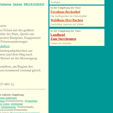
Anzeigen:
Vorheriger
Nächster
DRUCKVERSION
In
der Umgebung der Tour:
Forsthaus Beckenhof
Das Ausflugslokal der Südwestpfalz
Waldhaus Drei Buchen
Gastlichkeit inmitten der Wälder
uten
r Felsen mit der größten
In der Umgebung der Tour:
hle der Pfalz, Quelle mit
Landhotel
uisiter Rastplatz, Etappenziel
Zum Storchennest
r Felsenwanderweges
Urlaub mit Störchen
dalben
anderparkplätzchen am
sens (auf dem Weg nach
 Kreisel an der Abzweigung
odalben, am Beginn des
sens kommend zweimal gleich
637-401-1)
er näheren Umgebung:
uine Gräfenstein
,
asens
(Einkaufszentrum,
Dynamikum
ce Center
,
Erlebnisbad
,
Schuhmuseum
, Skulpturenpark),
rschwimmbad Biebermühle,
 Lemberg (
Burgeninformationszentrum
)
,