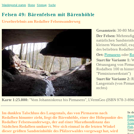
Wanderportal starten
Home
Sitemap
Suche
Felsen 49:
Bärenfelsen mit Bärenhöhle
Urwelterlebnis am Rodalber Felsenwanderweg
Gesamtzeit:
30-80 Min
Der Felsen:
Mehrstufige
natürlichen Sandsteinhö
kleinem Wasserfall, exq
des beliebten Rodalbe
Ort:
Pirmasens
oder
Ro
Start für Variante 1:
W
Ortsausgang von Pirma
Rodalben 100 m hinter
"Pirminiuswerkstatt")
Start für Variante 2:
R
Langentals (von Pirma
rechts)
Karte 1:25.000:
"Vom Johanniskreuz bis Pirmasens", LVermGeo (ISBN 978-3-89
Im dunklen Talschluss des Langentals, das von Pirmasens nach
In d
Burgr
Rodalben hinunter zieht, liegt die Bärenhöhle, einer der Höhepunkte des
Pirm
Rodalber Felsenwanderwegs, der auf einer Marathondistanz das
Scien
Städtchen Rodalben umkurvt. Wer sich einmal in die letzten Winkel
Plub
dieser größten Sandsteinhöhle des Pfälzerwaldes vorgewagt hat, wird
Natu
Burg