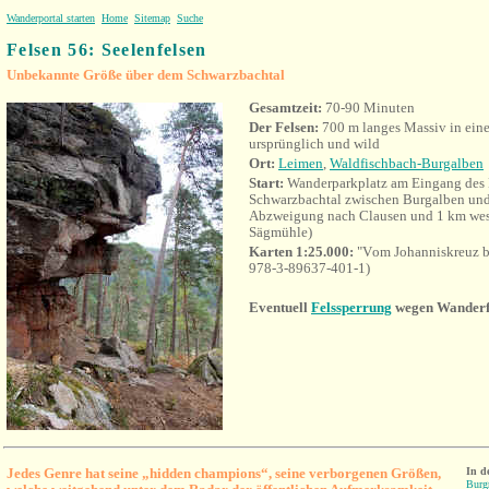
Wanderportal starten
Home
Sitemap
Suche
Felsen 56: Seelenfelsen
Unbekannte Größe über dem Schwarzbachtal
Gesamtzeit:
70-90 Minuten
Der Felsen:
700 m langes Massiv in eine
ursprünglich und wild
Ort:
Leimen
,
Waldfischbach-Burgalben
Start:
Wanderparkplatz am Eingang des 
Schwarzbachtal zwischen Burgalben und 
Abzweigung nach Clausen und 1 km wes
Sägmühle)
Karten 1:25.000:
"V
om Johanniskreuz b
978-3-89637-401-1)
Eventuell
Felssperrung
wegen Wanderfa
Jedes Genre hat seine „hidden champions“, seine verborgenen Größen,
In d
Burgr