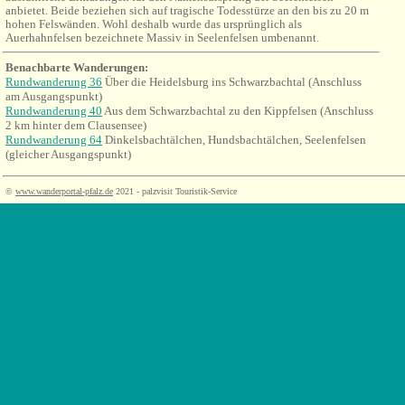
anbietet. Beide beziehen sich auf tragische Todesstürze an den bis zu 20 m
hohen Felswänden. Wohl deshalb wurde das ursprünglich als
Auerhahnfelsen bezeichnete Massiv in Seelenfelsen umbenannt.
Benachbarte Wanderungen
:
Rundwanderung 36
Über die Heidelsburg ins Schwarzbachtal (Anschluss
am Ausgangspunkt)
Rundwanderung 40
Aus dem Schwarzbachtal zu den Kippfelsen (Anschluss
2 km hinter dem Clausensee)
Rundwanderung 64
Dinkelsbachtälchen, Hundsbachtälchen, Seelenfelsen
(gleicher Ausgangspunkt)
©
www.wanderportal-pfalz.de
2021 - palzvisit Touristik-Service