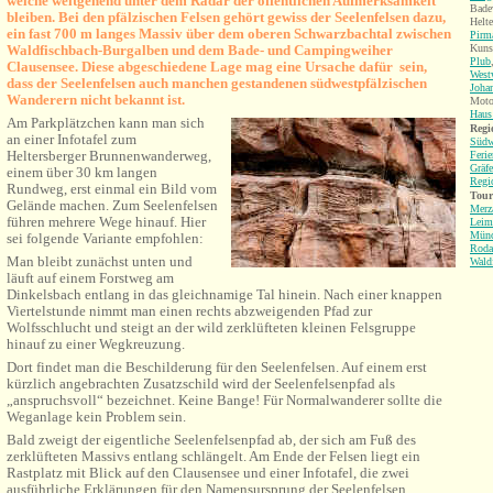
welche weitgehend unter dem Radar der öffentlichen Aufmerksamkeit
Bade
bleiben. Bei den pfälzischen Felsen gehört gewiss der Seelenfelsen dazu,
Helte
ein fast 700 m langes Massiv über dem oberen Schwarzbachtal zwischen
Pirm
Waldfischbach-Burgalben und dem Bade- und Campingweiher
Kuns
Plub
Clausensee. Diese abgeschiedene Lage mag eine Ursache dafür sein,
West
dass der Seelenfelsen auch manchen gestandenen südwestpfälzischen
Joha
Wanderern nicht bekannt ist.
Motor
Haus 
Am Parkplätzchen kann man sich
Regi
an einer Infotafel zum
Südw
Heltersberger Brunnenwanderweg,
Feri
Gräfe
einem über 30 km langen
Regi
Rundweg, erst einmal ein Bild vom
Tour
Gelände machen. Zum Seelenfelsen
Merz
führen mehrere Wege hinauf. Hier
Leim
Münc
sei folgende Variante empfohlen:
Roda
Man bleibt zunächst unten und
Wald
läuft auf einem Forstweg am
Dinkelsbach entlang in das gleichnamige Tal hinein. Nach einer knappen
Viertelstunde nimmt man einen rechts abzweigenden Pfad zur
Wolfsschlucht und steigt an der wild zerklüfteten kleinen Felsgruppe
hinauf zu einer Wegkreuzung.
Dort findet man die Beschilderung für den Seelenfelsen. Auf einem erst
kürzlich angebrachten Zusatzschild wird der Seelenfelsenpfad als
„anspruchsvoll“ bezeichnet. Keine Bange! Für Normalwanderer sollte die
Weganlage kein Problem sein.
Bald zweigt der eigentliche Seelenfelsenpfad ab, der sich am Fuß des
zerklüfteten Massivs entlang schlängelt. Am Ende der Felsen liegt ein
Rastplatz mit Blick auf den Clausensee und einer Infotafel, die zwei
ausführliche Erklärungen für den Namensursprung der Seelenfelsen