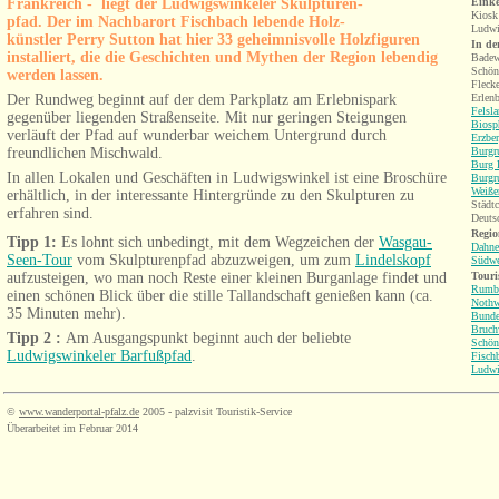
Frankreich - liegt der Ludwigswinkeler Skulpturen-
Einke
Kiosk
pfad. D
er im Nachbarort Fischbach lebende
Ho
lz-
Ludwi
künstl
er
Perry Sutton
hat hier 33 geheimnisvolle Holzfiguren
In de
installiert, die die Geschichten und Mythen der Region lebendig
Badew
Schön
werden lassen.
Fleck
Der Rundweg beginnt auf der dem Parkplatz am Erlebnispark
Erlen
Felsl
gegenüber liegenden Straßenseite. Mit nur geringen Steigungen
Biosp
verläuft der Pfad auf wunderbar weichem Untergrund durch
Erzbe
freundlichen Mischwald.
Burgr
Burg 
In allen Lokalen und Geschäften in Ludwigswinkel ist eine Broschüre
Burgr
Weiße
erhältlich, in der interessante Hintergründe zu den Skulpturen zu
Städtc
erfahren sind.
Deuts
Regio
Tipp 1:
Es lohnt sich unbedingt, mit dem Wegzeichen der
Wasgau-
Dahne
Seen-Tour
vom Skulpturenpfad abzuzweigen, um zum
Lindelskopf
Südwe
aufzusteigen, wo man noch Reste einer kleinen Burganlage findet und
Touri
Rumb
einen schönen Blick über die stille Tallandschaft genießen kann (ca.
Nothw
35 Minuten mehr).
Bunde
Bruch
Tipp 2 :
Am Ausgangspunkt beginnt auch der beliebte
Schön
Ludwigswinkeler Barfußpfad
.
Fisch
Ludwi
©
www.wanderportal-pfalz.de
2005 - palzvisit Touristik-Service
Überarbeitet im Februar 2014