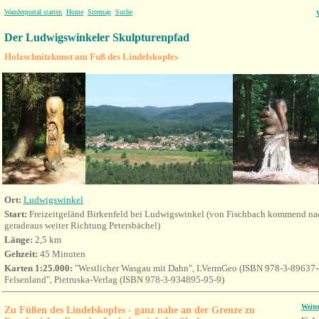
Wanderportal starten
Home
Sitemap
Suche
Der Ludwigswinkeler Skulpturenpfad
Holzschnitzkunst am Fuß des Lindelskopfes
Ort
:
Ludwigswinkel
Start:
Freizeitgeländ Birkenfeld bei Ludwigswinkel (von Fischbach kommend nac
geradeaus weiter Richtung Petersbächel)
Länge:
2,5 km
Gehzeit:
45 Minuten
Karten 1:25.000:
"Westlicher Wasgau mit Dahn", LVermGeo (ISBN 978-3-89637-
Felsenland", Pietruska-Verlag (ISBN 978-3-934895-95-9)
Weite
Zu Füßen des Lindelskopfes - ganz nahe an der Grenze zu