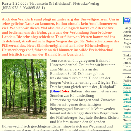
Karte 1:25.000:
"Hauenstein & Trifelsland", Pietruska-Verlag
(ISBN 978-3-934895-88-1)
Auch den Wanderfreund plagt mitunter arg das Umweltgewissen. Um in
seine geliebte Natur zu kommen, ist ihm oftmals kein Autokilometer zu
viel. Wählen wir dieses Mal also die ökologisch korrekte Alternative
Länge
und bedienen uns der Bahn, genauer: der Verbindung Saarbrücken-
Ansti
Schwe
Landau. Die sehr abgeschiedene Tour führt von Westen kommend ins
Aussi
Trifelsland, streift auf schattigen Wegen die größte Naturschutzzone des
Abges
Pfälzerwaldes, bietet Einkehrmöglichkeiten in der Höhensiedlung
Orien
Hermersbergerhof, führt dann tief hinunter ins wilde Freischbachtal
und letztlich zu einem der Bahnhöfe im Queichtal.
Einke
2 Gast
Vom etwas erhöht gelegenen Bahnhof
Führu
Hinterweidenthal-Ort laufen wir hinunter
Hinte
zum Mitfahrerparkplatz an der
(0639
Bundesstraße 10. Dahinter geht es
In de
linksherum durch einen Tunnel an der
Freiba
jungen Wieslauter entlang ins
Ziegler Tal
.
Teufel
Dort beginnt g
leich rechts der „
Kuhpfad
“
Hinter
[
Blau
-
Roter
Balken
], der uns in etwa zwei
Schuh
Wild-
Stunden zur Höhensiedlung
Burg B
Hermersbergerhof bringen wird. Zunächst
Burgr
führt er mit genau dem richtigen
Burg T
Steigungsgrad fürs schnelle Warmwerden
Region
hinauf auf den langgestreckten Bergrücken
Trifel
Touri
des Pfaffenberges. Kapitale Buchen, Eichen
Touri
und Kiefern säumen den folgenden
Hinter
Höhenweg. Frisch geschlagene Eichen stapeln sich am Wegesrand und
Wilga
erinnern uns daran, dass der zentrale Pfälzerwald einst der bevorzugte
Rinnt