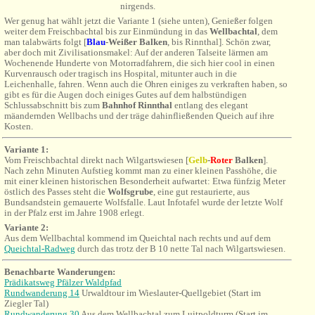
nirgends.
Wer genug hat wählt jetzt die Variante 1 (siehe unten), Genießer folgen
weiter dem Freischbachtal bis zur Einmündung in das
Wellbachtal
, dem
man talabwärts folgt [
Blau
-Weißer Balken
, bis Rinnthal]. Schön zwar,
aber doch mit Zivilisationsmakel: Auf der anderen Talseite lärmen am
Wochenende Hunderte von Motorradfahrern, die sich hier cool in einen
Kurvenrausch oder tragisch ins Hospital, mitunter auch in die
Leichenhalle, fahren. Wenn auch die Ohren einiges zu verkraften haben, so
gibt es für die Augen doch einiges Gutes auf dem halbstündigen
Schlussabschnitt bis zum
Bahnhof Rinnthal
entlang des elegant
mäandernden Wellbachs und der träge dahinfließenden Queich auf ihre
Kosten.
Variante 1:
Vom
Freischbachtal direkt nach Wilgartswiesen [
Gelb
-
Roter
Balken
].
Nach zehn Minuten Aufstieg kommt man zu einer kleinen Passhöhe, die
mit einer kleinen historischen Besonderheit aufwartet: Etwa fünfzig Meter
östlich des Passes steht die
Wolfsgrube
, eine gut restaurierte, aus
Bundsandstein gemauerte Wolfsfalle. Laut Infotafel wurde der letzte Wolf
in der Pfalz erst im Jahre 1908 erlegt.
Variante 2:
Aus dem Wellbachtal kommend im Queichtal nach rechts und auf dem
Queichtal-Radweg
durch das trotz der B 10 nette Tal nach Wilgartswiesen.
Benachbarte Wanderungen:
Prädikatsweg Pfälzer Waldpfad
Rundwanderung 14
Urwaldtour im Wieslauter-Quellgebiet (Start im
Ziegler Tal)
Rundwanderung 30
Aus dem Wellbachtal zum Luitpoldturm (Start im