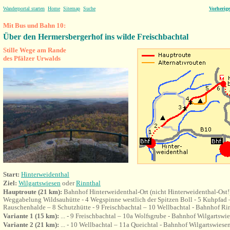
Wanderportal starten
Home
Sitemap
Suche
Vorherig
Mit Bus und Bahn 10:
Über den Hermersbergerhof
ins wilde Freischbachtal
Stille Wege am Rande
des Pfälzer Urwalds
Start:
Hinterweidenthal
Ziel:
Wilgartswiesen
oder
Rinnthal
Hauptroute
(21 km):
Bahnhof
Hinterweidenthal-Ort (nicht Hinterweidenthal-Ost
Weggabelung Wildsauhütte - 4 Wegspinne westlich der Spitzen Boll - 5 Kuhpfad –
Rauschenhalde – 8 Schutzhütte - 9 Freischbachtal – 10 Wellbachtal - Bahnhof Ri
Variante
1 (15 km):
... - 9 Freischbachtal – 10a Wolfsgrube -
Bahnhof Wilgartswie
Variante
2 (21 km):
... -
10 Wellbachtal – 11a Queichtal -
Bahnhof Wilgartswiese