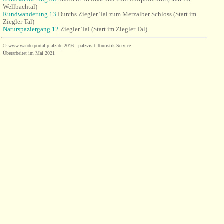
Wellbachtal)
Rundwanderung 13
Durchs Ziegler Tal zum Merzalber Schloss
(Start im
Ziegler Tal)
Naturspaziergang 12
Ziegler Tal (Start im Ziegler Tal)
©
www.wanderportal-pfalz.de
2016 - palzvisit Touristik-Service
Überarbeitet im Mai 2021