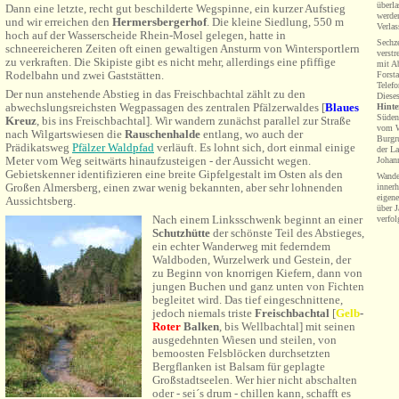
überla
Dann eine letzte, recht gut beschilderte Wegspinne, ein kurzer Aufstieg
werden
und wir erreichen den
Hermersbergerhof
. Die kleine Siedlung, 550 m
Verlas
hoch auf der Wasserscheide Rhein-Mosel gelegen, hatte in
Sechz
schneereicheren Zeiten oft einen gewaltigen Ansturm von Wintersportlern
verstr
zu verkraften. Die Skipiste gibt es nicht mehr, allerdings eine pfiffige
mit Ab
Rodelbahn und zwei Gaststätten.
Forsta
Telef
Der nun anstehende Abstieg in das Freischbachtal zählt zu den
Dieses
abwechslungsreichsten Wegpassagen des zentralen Pfälzerwaldes [
Blaues
Hinte
Süden
Kreuz
, bis ins Freischbachtal]. Wir wandern zunächst parallel zur Straße
vom W
nach Wilgartswiesen die
Rauschenhalde
entlang, wo auch der
Burgr
Prädikatsweg
Pfälzer Waldpfad
verläuft. Es lohnt sich, dort einmal einige
der L
Meter vom Weg seitwärts hinaufzusteigen - der Aussicht wegen.
Johan
Gebietskenner identifizieren eine breite Gipfelgestalt im Osten als den
Wande
Großen Almersberg, einen zwar wenig bekannten, aber sehr lohnenden
inner
eigen
Aussichtsberg.
über 
Nach einem Linksschwenk beginnt an einer
verfol
Schutzhütte
der schönste Teil des Abstieges,
ein echter Wanderweg mit federndem
Waldboden, Wurzelwerk und Gestein, der
zu Beginn von knorrigen Kiefern, dann von
jungen Buchen und ganz unten von Fichten
begleitet wird. Das tief eingeschnittene,
jedoch niemals triste
Freischbachtal
[
Gelb
-
Roter
Balken
, bis Wellbachtal] mit seinen
ausgedehnten Wiesen und steilen, von
bemoosten Felsblöcken durchsetzten
Bergflanken ist Balsam für geplagte
Großstadtseelen. Wer hier nicht abschalten
oder - sei´s drum - chillen kann, schafft es