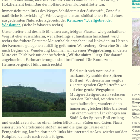
Hauen
Holzlieferant beim Bau der holländischen Kolonialflotte war.
Annwe
Immer sieht man links des Weges Schilder mit der Aufschrift „Zone für
natürliche Entwicklung“. Wir bewegen uns am südöstlichen Rand eines
ausgedehnten Naturschutzgebiets, der
Kernzone "Quellgebiet der
Wieslauter"
(siehe Infokasten rechts).
Unser breiter und deshalb für einen ausgiebigen Plausch wie geschaffener
Weg ist eher aussichtsarm, wer allerdings aufmerksam hinschaut, wird
rechts das frühere Forstamt Meisenhalde erspähen und links den im Herzen
der Kernzone gelegenen auffällig geformten Wartenberg. Etwa eine Stunde
nach Beginn der Wanderung kommen wir zu einer
Weggabelung
, in deren
Mitte ein Felsblock mit der Aufschrift „
Wildsauhütte
“ liegt. Die darauf
angebrachten Farbmarkierungen sind irreführend. Die Route zum
Hermersbergerhof führt nach rechts!
Bald steilt sich vor uns die
markante Pyramide der Spitzen
Boll auf. Vor diesem nur weglos
d
zu ersteigenden Gipfel treffen wir
auf eine
große Wegspinne
.
Mutigere Zeitgenossen verlassen
Der Na
hier den Kuhpfad, wenden sich
grenz
Biosp
nach halbrechts, wandern dann -
Nordv
immer auf gleicher Höhe bleibend
besond
- in einem weiten Linksbogen am
illust
Südfuß der Spitzen Boll entlang
Yello
und erschließen sich so einen freien Blick nach Süden und Osten. Nach
Um de
einer guten Viertelstunde stoßen sie auf die grasige Trasse einer
erhal
Gesam
Ferngasleitung, laufen dort nach links hinunter und stoßen wieder auf den
ausge
Kuhpfad, dem sie nach rechts folgen.
ausge