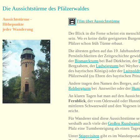
Die Aussichtstürme des Pfälzerwaldes
Aussichtstürme -
Film über Aussichtstürme
Höhepunkte
jeder Wanderung
Der Blick in die Ferne scheint ein mensch
sein. Wo es keine dafür geeigneten Burgen
Pfälzer schon früh Türme erbaut.
Die ältesten gehen auf das 19. Jahrhunder
Persönlichkeiten der Zeitgeschichte gewi
der
Bismarckturm
bei Bad Dürkheim, der
Bergzabern, der
Ludwigsturm
bei Weyher a
des bayrischen Königs) oder der
Luitpold
Pfälzerwald (zu Ehren des bayrischen Prin
Andere tragen den Namen des Berges, auf d
Rehbergturm
bei Annweiler oder der
Hum
An klaren Tagen hat man auf den Aussicht
Fernblick
, der vom Odenwald oder Hunsr
mittleren Schwarzwald und den Vogesen i
reicht.
Für Wanderer sind diese Aussichtstürme sei
weshalb auch viele der
Großen Rundwand
Pfalz eine Turmbesteigung als einen Tag
Unter
Stippvisiten
gibt es im Wanderportal