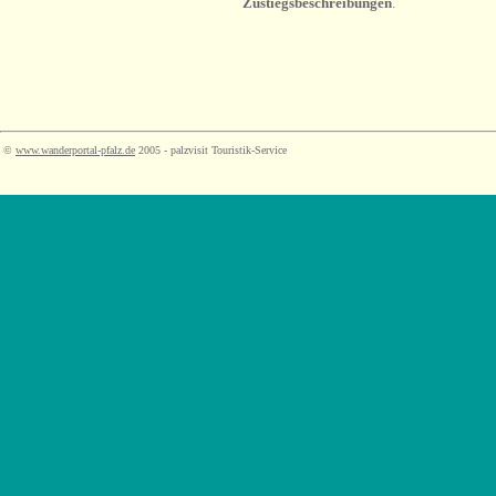
Zustiegsbeschreibungen
.
©
www.wanderportal-pfalz.de
2005 - palzvisit Touristik-Service