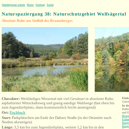
Wanderportal starten
Home
Sitemap
Suche
Naturspaziergang 38: Naturschutzgebiet Wolfsägertal
Absolute Ruhe am Südfuß des Braunsberges
Charakter:
Weitläufiges
Wiesental mit viel Gewässer
in absoluter Ruhe;
Eink
Gasts
asphaltierter Wirtschaftsweg und grasig-sandige Waldwege (
fast eben bis
In d
zum
Jugendzeltplatz, dann kontinuierlich leicht ansteigend)
Bade
Ort:
Fischbach
und E
Biosp
Start:
Parkplätzchen am Ende der Dahner Straße (in der Ortsmitte nach
Erzbe
Norden abzweigen)
Burgr
Burgr
Länge:
3,5 km bis zum
Jugendzeltplatz, weitere 1,2 km bis in den