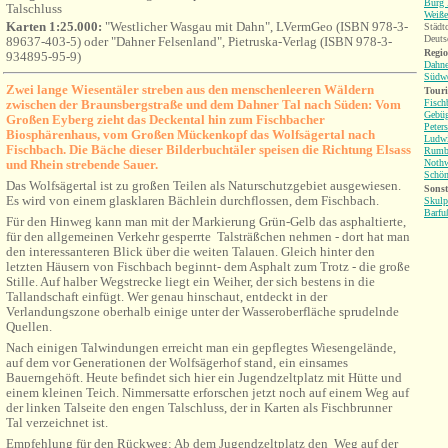
Burg 
Talschluss
Weiße
Karten 1:25.000:
"Westlicher Wasgau mit Dahn", LVermGeo (ISBN 978-3-
Städt
Deuts
89637-403-5) oder "Dahner Felsenland", Pietruska-Verlag (ISBN 978-3-
Regio
934895-95-9)
Dahne
Südwe
Zwei lange Wiesentäler streben aus den menschenleeren Wäldern
Tour
zwischen der Braunsbergstraße und dem Dahner Tal nach Süden: Vom
Fisch
Gebü
Großen Eyberg zieht das Deckental hin zum Fischbacher
Peter
Biosphärenhaus, vom Großen Mückenkopf das Wolfsägertal nach
Ludwi
Fischbach. Die Bäche dieser Bilderbuchtäler speisen die Richtung Elsass
Rumb
und Rhein strebende Sauer.
Nothw
Schö
Das Wolfsägertal ist zu großen Teilen als Naturschutzgebiet ausgewiesen.
Sonst
Es wird von einem glasklaren Bächlein durchflossen, dem Fischbach.
Skulp
Barfu
Für den Hinweg kann man mit der Markierung Grün-Gelb das asphaltierte,
für den allgemeinen Verkehr gesperrte Talsträßchen nehmen - dort hat man
den interessanteren Blick über die weiten Talauen. Gleich hinter den
letzten Häusern von Fischbach beginnt- dem Asphalt zum Trotz - die große
Stille. Auf halber Wegstrecke liegt ein Weiher, der sich bestens in die
Tallandschaft einfügt. Wer genau hinschaut, entdeckt in der
Verlandungszone oberhalb einige unter der Wasseroberfläche sprudelnde
Quellen.
Nach einigen Talwindungen erreicht man ein gepflegtes Wiesengelände,
auf dem vor Generationen der Wolfsägerhof stand, ein einsames
Bauerngehöft. Heute befindet sich hier ein Jugendzeltplatz mit Hütte und
einem kleinen Teich. Nimmersatte erforschen jetzt noch auf einem Weg auf
der linken Talseite den engen Talschluss, der in Karten als Fischbrunner
Tal verzeichnet ist.
Empfehlung für den Rückweg: Ab dem Jugendzeltplatz den Weg auf der