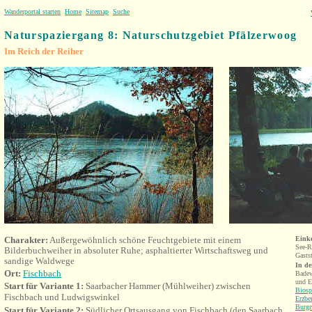
Wanderportal starten
Home
Sitemap
Suche
Naturspaziergang 8: Naturschutzgebiet Pfälzerwoog
Im Reich der Reiher
Charakter:
Außergewöhnlich schöne Feuchtgebiete mit einem
Eink
See-R
Bilderbuchweiher in absoluter Ruhe; asphaltierter Wirtschaftsweg und
Gasts
sandige Waldwege
In d
Ort:
Fischbach
Bade
und E
Start für Variante 1:
Saarbacher Hammer (Mühlweiher) zwischen
Biosp
Fischbach und Ludwigsw
inkel
Erzbe
Burgr
Start für Variante 2:
Südlicher Ortsausgang von Fischbach (den Saarbach