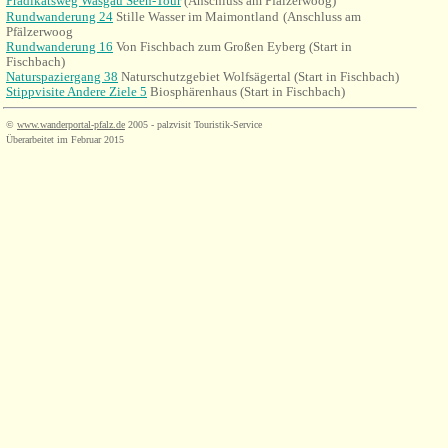
Prädikatsweg Wasgau Seen-Tour
(Anschluss am Pfälzerwoog)
Rundwanderung 24
Stille
Wasser
im
Maimontland
(Anschluss am
Pfälzerwoog
Rundwanderung 16
Von Fischbach zum Großen Eyberg (Start in
Fischbach)
Naturspaziergang 38
Naturschutzgebiet Wolfsägertal (Start in Fischbach)
Stippvisite Andere Ziele 5
Biosphärenhaus (Start in Fischbach)
©
www.wanderportal-pfalz.de
2005 - palzvisit Touristik-Service
Überarbeitet im Februar 2015