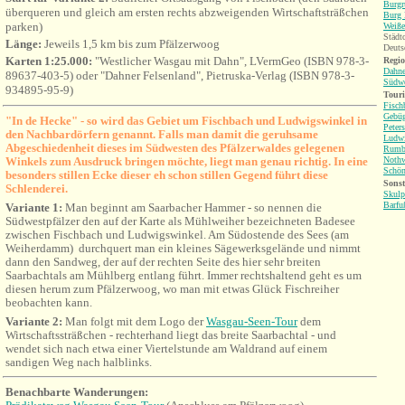
Burgr
überqueren und gleich am ersten rechts abzweigenden Wirtschaftsträßchen
Burg 
parken)
Weiße
Städt
Länge:
Jeweils 1,5 km bis zum Pfälzerwoog
Deuts
Karten 1:25.000:
"Westlicher Wasgau mit Dahn", LVermGeo (ISBN 978-3-
Regio
Dahne
89637-403-5) oder "Dahner Felsenland", Pietruska-Verlag (ISBN 978-3-
Südwe
934895-95-9)
Tour
Fisch
Gebü
"In de Hecke" - so wird das Gebiet um Fischbach und Ludwigswinkel in
Peter
den Nachbardörfern genannt. Falls man damit die geruhsame
Ludwi
Abgeschiedenheit dieses im Südwesten des Pfälzerwaldes gelegenen
Rumb
Winkels zum Ausdruck bringen möchte, liegt man genau richtig. In eine
Nothw
Schö
besonders stillen Ecke dieser eh schon stillen Gegend führt diese
Sonst
Schlenderei.
Skulp
Barfu
Variante 1:
Man beginnt a
m Saarbacher Hammer - so nennen die
Südwestpfälzer den auf der Karte als Mühlweiher bezeichneten Badesee
zwischen Fischbach und Ludwigswinkel. Am Südostende des Sees (am
Weiherdamm) durchquert man ein kleines Sägewerksgelände und nimmt
dann den Sandweg, der auf der rechten Seite des hier sehr breiten
Saarbachtals am Mühlberg entlang führt. Immer rechtshaltend geht es um
diesen herum zum Pfälzerwoog, wo man mit etwas Glück Fischreiher
beobachten kann.
Variante 2:
Man folgt mit dem Logo der
Wasgau-Seen-Tour
dem
Wirtschaftssträßchen - rechterhand liegt das breite Saarbachtal - und
wendet sich nach etwa einer Viertelstunde am Waldrand auf einem
sandigen Weg nach halblinks.
Benachbarte Wanderungen: