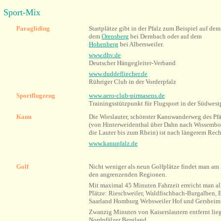
Sport-Mix
Paragliding
Startplätze gibt in der Pfalz zum Beispiel auf de
dem
Orensberg
bei Dernbach oder auf dem
Hohenberg
bei Albersweiler.
www.dhv.de
Deutscher Hängegleiter-Verband
www.duddefliecher.de
Rühriger Club in der Vorderpfalz
Sportflugzeug
www.aero-club-pirmasens.de
Trainingsstützpunkt für Flugsport in der Südwest
Kanu
Die Wieslauter, schönster Kanuwanderweg des Pf
(von Hinterweidenthal über Dahn nach Wissembou
die Lauter bis zum Rhein) ist nach längerem Recht
www.kanupfalz.de
Golf
Nicht weniger als neun Golfplätze findet man am 
den angrenzenden Regionen.
Mit maximal 45 Minuten Fahrzeit erreicht man all
Plätze: Rieschweiler, Waldfischba
ch-Burgalben,
B
Saarland
Homburg Websweiler Hof und Gersheim
Zwanzig Minuten von Kaiserslautern entfernt lie
Nordpfälzer Bergland.