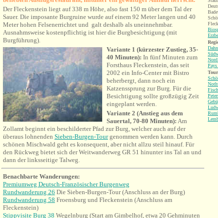
Städt
Deut
D
er Fleckenstein
liegt auf 338 m Höhe, also fast 150 m über dem Tal der
Bade
Sauer. Die imposante Burgruine wurde
au
f einem 92 Meter langen und 40
Schö
Meter hohen Felsenerrichtet und galt deshalb als uneinnehmbar.
Fleck
Bios
Ausnahmsweise kostenpflichtig ist hier die Burgbesichtigung (mit
Erzb
Burgführung).
Regi
Dahn
V
ariante 1 (kürzester Zustieg, 35-
Südw
40 Minuten):
In fünf Minuten zum
Nord
Forsthaus Fleckenstein, das seit
Pays
2002 ein Info-Center mit Bistro
Tour
Schö
beherbergt, dann noch ein
Noth
Katzenssprung zur Burg. Für die
Fisc
Besichtigung sollte großzügig Zeit
Peter
Gebü
eingeplant werden.
Ludw
Variante 2 (Anstieg aus dem
Rum
Lemb
Sauertal, 70-80 Minuten):
Am
Zollamt beginnt ein beschilderter Pfad zur Burg, welcher auch auf der
überaus lohnenden
Sieben-Burgen-Tour
genommen werden kann. Durch
schönen Mischwald geht es konsequent, aber nicht allzu steil hinauf. Für
den Rückweg bietet sich der Weitwanderweg GR 51 hinunter ins Tal an und
dann der linksseitige Talweg.
Benachbarte Wanderungen:
Premiumweg Deutsch-Französischer Burgenweg
Rundwanderung 26
Die Sieben-Burgen-Tour (Anschluss an der Burg)
Rundwanderung 58
Froensburg und Fleckenstein (Anschluss am
Fleckenstein)
Stippvisite Burg 38
Wegelnburg (Start am Gimbelhof, etwa 20 Gehminuten