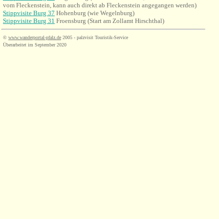
vom Fleckenstein, kann auch direkt ab Fleckenstein angegangen werden)
Stippvisite Burg 37
Hohenburg (wie Wegelnburg)
Stippvisite Burg 31
Froensburg (Start am Zollamt Hirschthal)
©
www.wanderportal-pfalz.de
2005 - palzvisit Touristik-Service
Überarbeitet im September 2020