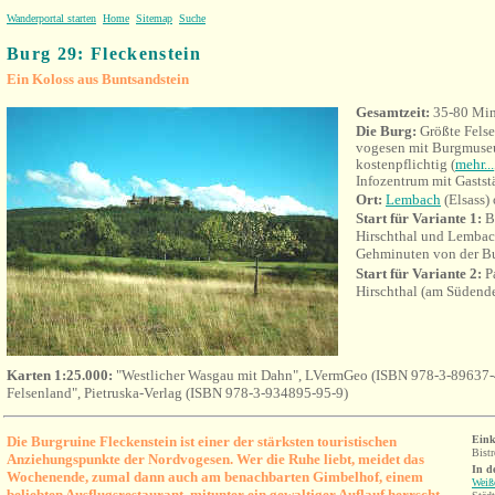
Wanderportal starten
Home
Sitemap
Suche
Burg 29: Fleckenstein
Ein Koloss aus Buntsandstein
Gesamtzeit:
35-80 Min
Die Burg:
Größte Fels
vogesen mit Burgmuseu
kostenpflichtig (
mehr...
Infozentrum mit Gastst
Ort:
Lembach
(Elsass)
Start für Variante 1:
B
Hirschthal und Lembach
Gehminuten von der B
Start für Variante 2:
Pa
Hirschthal (am Südende
Karten 1:25.000:
"Westlicher Wasgau mit Dahn", LVermGeo (ISBN 978-3-89637-
Felsenland", Pietruska-Verlag (ISBN 978-3-934895-95-9)
Die Burgruine Fleckenstein ist einer der stärksten touristischen
Eink
Bistr
Anziehungspunkte der Nordvogesen. Wer die Ruhe liebt, meidet das
In d
Wochenende, zumal dann auch am benachbarten Gimbelhof, einem
Weiß
beliebten Ausflugsrestaurant, mitunter ein gewaltiger Auflauf herrscht.