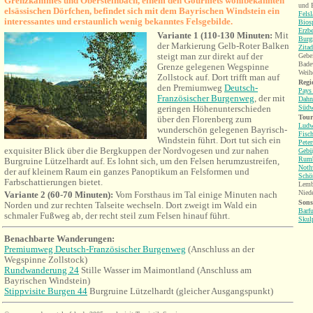
Grenzkammes und
Obersteinbach, einem den Gourmets wohlbekannten
und E
elsässischen Dörfchen, befindet sich mit dem Bayrischen Windstein ein
Fels
interessantes und erstaunlich wenig bekanntes Felsgebilde.
Bios
Erzb
Variante 1 (110-130 Minuten:
Mit
Burg
der Markierung Gelb-Roter Balken
Zitad
steigt man zur direkt auf der
Gebe
Badew
Grenze gelegenen Wegspinne
Weih
Zollstock auf. Dort trifft man auf
Regi
den Premiumweg
Deutsch-
Pays
Französischer Burgenweg
, der mit
Dahn
geringen Höhenunterschieden
Südw
Tour
über den Florenberg zum
Ludw
wunderschön gelegenen Bayrisch-
Fisc
Windstein führt. Dort tut sich ein
Peter
exquisiter Blick über die Bergkuppen der Nordvogesen und zur nahen
Gebü
Rum
Burgruine Lützelhardt auf. Es lohnt sich, um den Felsen herumzustreifen,
Noth
der auf kleinem Raum ein ganzes Panoptikum an Felsformen und
Schö
Farbschattierungen bietet.
Lemb
Nied
Variante 2 (60-70 Minuten):
Vom Forsthaus im Tal einige Minuten nach
Sons
Norden und zur rechten Talseite wechseln. Dort zweigt im Wald ein
Barf
schmaler Fußweg ab, der recht steil zum Felsen hinauf führt.
Skul
Benachbarte Wanderungen
:
Premiumweg Deutsch-Französischer Burgenweg
(Anschluss an der
Wegspinne Zollstock)
Rundwanderung 24
Stille Wasser im Maimontland (Anschluss am
Bayrischen Windstein)
Stippvisite Burgen 44
Burgruine Lützelhardt (gleicher Ausgangspunkt)