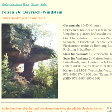
Wanderportal starten
Home
Sitemap
Suche
Felsen 26: Bayrisch-Windstein
Stilles Nordvogesen-Panorama
Gesamtzeit:
35-45 Minuten
Der Felsen:
Kleiner, aber sehr intere
Umgebung, glänzende Aussicht ins 
Ort:
Obersteinbach/Elsass (aus Ric
Schönau, in Hirschthal über die Gr
Fleckenstein rechts ab Richtung B
Richtung Stürzelbronn)
Start für Variante 1:
Petersbächel b
Start für Variante 2:
Maison Foresti
Lützelhardt, von Obersteinbach 1 k
erster Linkskurve rechts ab zum Hau
Karten 1:25.000:
"Westlicher Wasg
978-3-89637-403-5) oder "Dahner Fe
(ISBN 978-3-934895-95-9)
Zwischen Petersbächel auf der deutschen Seite des pfälzisch-elsässischen
In d
Bade