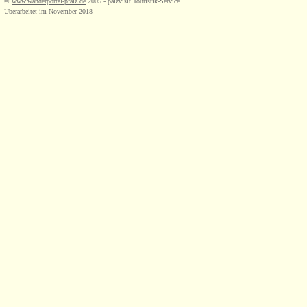
©
www.wanderportal-pfalz.de
2005 - palzvisit Touristik-Service
Überarbeitet im November 2018