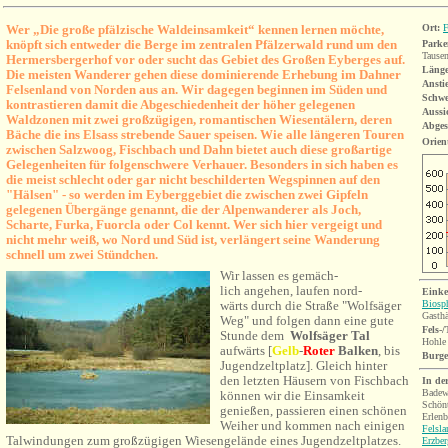
Wer „Die große pfälzische Waldeinsamkeit“ kennen lernen möchte,
Ort:
F
knöpft sich entweder die Berge im zentralen Pfälzerwald rund um den
Parke
Tause
Hermersbergerhof vor oder sucht das Gebiet des Großen Eyberges auf.
Länge
Die meisten Wanderer gehen diese dominierende Erhebung im Dahner
Ansti
Felsenland von Norden aus an. Wir dagegen beginnen im Süden und
Schwe
kontrastieren damit die Abgeschiedenheit der höher gelegenen
Aussi
Waldzonen mit zwei großzügigen, romantischen Wiesentälern, deren
Abges
Bäche die ins Elsass strebende Sauer speisen. Wie alle längeren Touren
Orien
zwischen Salzwoog, Fischbach und Dahn bietet auch diese großartige
Gelegenheiten für folgenschwere Verhauer. Besonders in sich haben es
die meist schlecht oder gar nicht beschilderten Wegspinnen auf den
"Hälsen" - so werden im Eyberggebiet die zwischen zwei Gipfeln
gelegenen Übergänge genannt, die der Alpenwanderer als Joch,
Scharte, Furka, Fuorcla oder Col kennt. Wer sich hier vergeigt und
nicht mehr weiß, wo Nord und Süd ist, verlängert seine Wanderung
schnell um zwei Stündchen.
Wir lassen es gemäch-
lich angehen, laufen nord-
E
ink
wärts durch die Straße "Wolfsäger
Biosp
Gasthä
Weg"
und folgen dann eine gute
Fels-
Stunde dem
Wolfsäger Tal
Hohle
aufwärts
[
Gelb
-
Roter
Balken
, bis
Burg
Jugendzeltplatz]
. Gleich hinter
den letzten Häusern von Fischbach
In de
Badew
können wir die Einsamkeit
Schön
genießen, passieren einen schönen
Erlenb
Weiher und kommen nach einigen
Felsl
Talwindungen zum großzügigen Wiesengelände eines Jugendzeltplatzes.
Erzbe