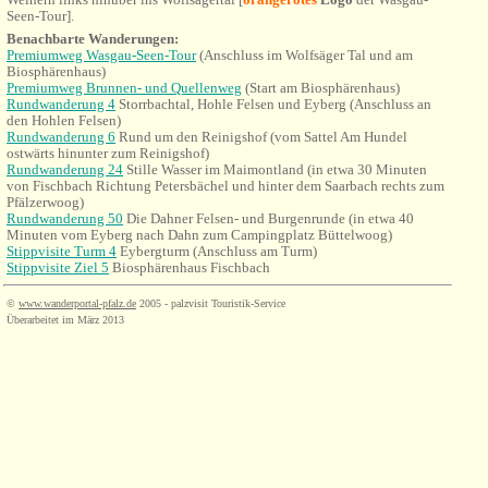
Seen-Tour].
Benachbarte Wanderungen:
Premiumweg Wasgau-Seen-Tour
(Anschluss im Wolfsäger Tal und am
Biosphärenhaus)
Premiumweg Brunnen- und Quellenweg
(Start am Biosphärenhaus)
Rundwanderung 4
Storrbachtal, Hohle Felsen und Eyberg (Anschluss an
den Hohlen Felsen)
Rundwanderung 6
Rund um den Reinigshof (vom Sattel Am Hundel
ostwärts hinunter zum Reinigshof)
Rundwanderung 24
Stille Wasser im Maimontland (in etwa 30 Minuten
von Fischbach Richtung Petersbächel und hinter dem Saarbach rechts zum
Pfälzerwoog)
Rundwanderung 50
Die Dahner Felsen- und Burgenrunde (in etwa 40
Minuten vom Eyberg nach Dahn zum Campingplatz Büttelwoog)
Stippvisite Turm 4
Eybergturm (Anschluss am Turm)
Stippvisite Ziel 5
Biosphärenhaus Fischbach
©
www.wanderportal-pfalz.de
2005 - palzvisit Touristik-Service
Überarbeitet im März 2013