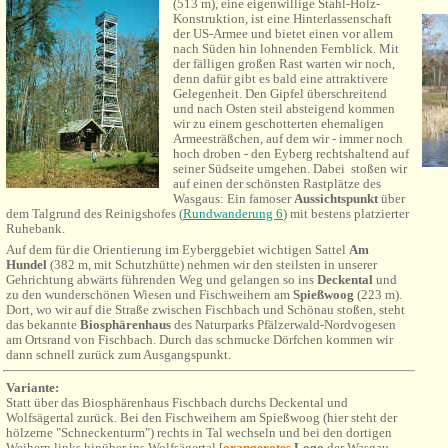
(513 m), eine eigenwillige Stahl-Holz-
Konstruktion, ist eine Hinterlassenschaft
der US-Armee und bietet einen vor allem
nach Süden hin lohnenden Fernblick.
Mit
der fälligen großen Rast warten wir noch,
denn dafür gibt es bald eine attraktivere
Gelegenheit. Den Gipfel überschreitend
und nach Osten steil absteigend kommen
wir zu einem geschotterten ehemaligen
Armeesträßchen, auf dem wir - immer noch
hoch droben - den Eyberg rechtshaltend auf
seiner Südseite umgehen. Dabei
stoßen wir
auf einen der schönsten Rastplätze des
Wasgaus: Ein famoser
Aussichtspunkt
über
dem Talgrund des Reinigshofes (
Rundwanderung 6
) mit bestens platzierter
Ruhebank.
Auf dem für die Orientierung im Eyberggebiet wichtigen Sattel
Am
Hundel
(382
m, mit Schutzhütte) nehmen wir den steilsten in unserer
Gehrichtung abwärts führenden Weg und gelangen so ins
Deckental
und
zu den wunderschönen Wiesen und Fischweihern am
Spießwoog
(223 m).
Dort, wo wir auf die Straße zwischen Fischbach und Schönau stoßen, steht
das bekannte
Biosphärenhaus
des Naturparks Pfälzerwald-Nordvogesen
am Ortsrand von Fischbach. Durch das schmucke Dörfchen kommen wir
dann schnell zurück zum Ausgangspunkt.
Variante:
Statt über das Biosphärenhaus Fischbach durchs Deckental und
Wolfsägertal
zurück. Bei den Fischweihern am Spießwoog (hier steht der
hölzerne "Schneckenturm") rechts in Tal wechseln und bei den dortigen
Weihern links hinüber ins Wolfsägertal [
orangerotes
Logo
der Wasgau-