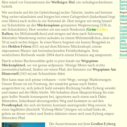
Burgru
Hier stand vor Generationen der
Wolfsäger Hof
, ein weltabgeschiedenes
Burgr
Gehöft.
Burg B
Wir wechseln auf die (in Gehrichtung) rechte Talseite, laufen auf breitem
Region
Dahne
Weg weiter talaufwärts und biegen bei erster Gelegenheit (linkerhand liegt
Südwe
eine Hütte) nach rechts in ein Seitental ab. Dort steigen wir stetig hinauf
Touri
zur Schutzhütte an der
Mückenspinne
genannten Wegkreuzung (336 m,
Fisch
mit Schutzhütte). Dort wenden wir uns nach Nordosten
[
Grün
-
Gelber
Peters
Balken
, bis
Militärsträßchen
] und steigen auf dem nach Salzwoog
Ludwi
Schön
führenden Wanderweg weiter aufwärts zu einem Militärsträßchen, dem wir
Dahn
50 m nach rechts folgen. In einer Kurve beginnt ein kurzer Bergpfad zu
Bruch
den
Hohlen Felsen
(451 m) auf dem Kleinen Mückenkopf, einem
Rumb
imposanten Massiv mit beeindruckenden Felsüberhängen. Sein
Sonsti
westlichstes Bollwerk wurde 2004 durch einem Felssturz arg ramponiert.
Biosp
Durch schöne Buchenwälder geht es jetzt hinab zur
Wegspinne
Mückenplätzel
, wo wir genau aufpassen: Wenige Meter nach rechts
(westwärts) haltend, finden wir einen Pfad, der hinunter zur
Wegspinne Am
Hinterstell
(343 m) mit Schutzhütte führt.
Hier kann man sich prima verhauen - viele Wege, wenige Markierungen.
Unsere Route ist ein Forstweg, der zunächst genau nach Süden
ausgerichtet ist, sich jedoch bald ostwärts Richtung Großer Eyberg wendet
und immer auf der Höhe bleibt. Wir behalten diese Hauptrichtung für eine
gute halbe Stunde konsequent bei, ignorieren auch einen nach Dahn
führenden, linkerhand abzweigenden Weg und kommen so auf den
Preußenpfad
, der sich als breiter, konstant ansteigender Weg erweist. An
einer Jagdhütte (Inschrift "Eyberg-Hütte") biegen wir scharf links ab,
gehen an dieser vorbei und finden dahinter einen steil zum Eyberg empor
führenden Pfad.
Der Aussichtsturm auf dem
Großen Eyberg