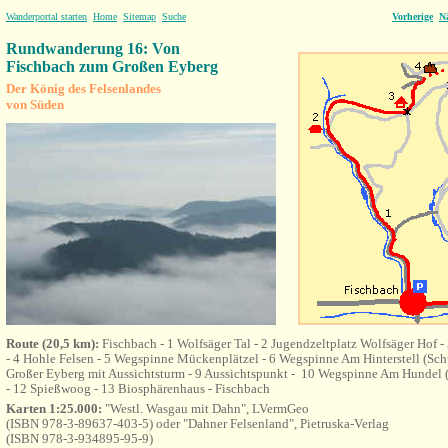
Wanderportal starten
Home
Sitemap
Suche
Vorherige
N
Rundwanderung 16: Von
Fischbach zum Großen Eyberg
Der König des Felsenlandes
von Süden
Route (20,5 km):
Fischbach - 1
Wolfsäger Tal
- 2 Jugendzeltplatz
Wolfsäger Hof
-
- 4 Hohle Felsen - 5 Wegspinne Mückenplätzel - 6 Wegspinne Am Hinterstell (Schu
Großer Eyberg mit Aussichtsturm - 9 Aussichtspunkt - 10 Wegspinne Am Hundel (
- 12 Spießwoog - 13 Biosphärenhaus - Fischbach
Karten 1:25.000:
"Westl. Wasgau mit Dahn", LVermGeo
(ISBN 978-3-89637-403-5) oder "Dahner Felsenland", Pietruska-Verlag
(ISBN 978-3-934895-95-9)